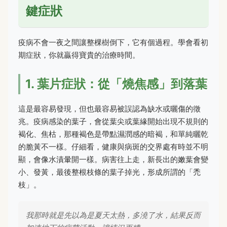
鍵症狀
疫病不會一夜之間讓整棵樹倒下，它有個過程。學會看初
期症狀，你就贏得寶貴的治療時間。
1. 葉片症狀：從「燒焦感」到落葉
這是最容易發現，但也最容易被誤認為缺水或曬傷的徵
兆。疫病感染的葉子，會從葉尖或葉緣開始出現不規則的
褐化、焦枯，那種褐色是帶點濕潤感的暗褐，和單純曬乾
的脆黃不一樣。仔細看，健康與病斑的交界處有時並不明
顯，會像水漬暈開一樣。病害往上走，新長出的嫩葉會變
小、發黃，最後整根枝條的葉子掉光，形成所謂的「禿
枝」。
我那時就是先以為是夏天太熱，多澆了水，結果反而