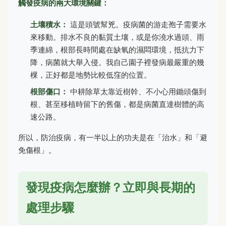
觸發疫病的兩大環境關鍵：
土壤積水：
這是頭號幫兇。疫病菌的游走孢子需要水
來移動。排水不良的黏質土壤，或是你澆水過頭、雨
季連綿，根部長時間處在缺氧的濕悶環境，抵抗力下
降，病菌就大舉入侵。我自己園子裡發病最嚴重的幾
棵，正好都是地勢比較低窪的位置。
根部傷口：
中耕除草太靠近樹幹、不小心用鋤頭傷到
根、甚至移植時留下的舊傷，都是病菌直達樹體的高
速公路。
所以，防治疫病，有一半以上的功夫是在「治水」和「避
免傷根」。
發現疫病怎麼辦？立即與長期的
處理步驟