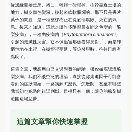
從邊緣開始焦黑、捲曲，輕輕一碰就掉。樹幹靠近土壤的
地方，樹皮顏色變深，摸起來軟軟爛爛的。那不只是幾片
葉子的問題，是一種整棵樹正在從底部腐敗、死亡的氣
息。後來才知道，這就是讓許多酪梨農友聞之色變的「酪
梨疫病」，一種由疫病菌（
Phytophthora cinnamomi
）
引起的毀滅性病害。它不像蟲害那樣看得見對手，而是靜
悄悄地在土裡、在樹體裡蔓延，等你發現時，往往已經有
點晚了。
這篇文章，我想用自己交過學費的經驗，帶你徹底認識酪
梨疫病。我們不談空泛的理論，直接從你走進園子可能會
看到的症狀開始，一路講到怎麼救、怎麼防，甚至有哪些
我當初也犯過的錯誤判斷。目標只有一個：讓你的酪梨樹
避開這場惡夢。
這篇文章幫你快速掌握