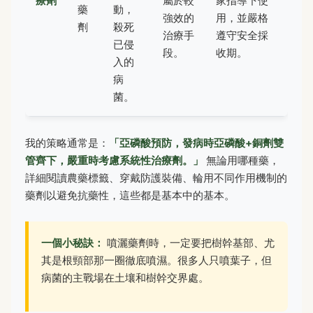
療劑
屬於較
家指導下使
藥
動，
強效的
用，並嚴格
劑
殺死
治療手
遵守安全採
已侵
段。
收期。
入的
病
菌。
我的策略通常是：
「亞磷酸預防，發病時亞磷酸+銅劑雙
管齊下，嚴重時考慮系統性治療劑。」
無論用哪種藥，
詳細閱讀農藥標籤、穿戴防護裝備、輪用不同作用機制的
藥劑以避免抗藥性，這些都是基本中的基本。
一個小秘訣：
噴灑藥劑時，一定要把樹幹基部、尤
其是根頸部那一圈徹底噴濕。很多人只噴葉子，但
病菌的主戰場在土壤和樹幹交界處。