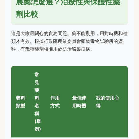
農藥怎麼選？治療性與保護性藥
劑比較
這是大家最關心的實務問題。藥不能亂用，用對時機和種
類才有效。根據行政院農業委員會藥物毒物試驗所的資
料，有幾種藥劑核准用於防治酪梨疫病。
常
見
藥
藥劑
劑
作用
最佳使
我的使用心
類型
名
方式
用時機
得
稱
(舉
例)