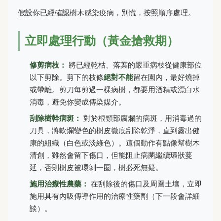
假設你已經確認樹木感染疫病，別慌，按照順序處理。
立即處理行動（黃金搶救期）
修剪病枝：
將已經乾枯、落葉的嚴重病枝從健康部位
以下剪除。剪下的枝條
絕對不能
留在園內，最好燒掉
或帶離。剪刀每剪過一棵病樹，都要用酒精或漂白水
消毒，避免你變成傳染媒介。
刮除樹幹病斑：
對於根頸部腐爛的病斑，用消毒過的
刀具，將軟爛變色的樹皮徹底刮除乾淨，直到露出健
康的組織（白色或淡綠色）。這個動作有點像幫樹木
清創，雖然會留下傷口，但能阻止病菌繼續環狀蔓
延，否則樹皮被環剝一圈，樹必死無疑。
施用治療性農藥：
在刮除後的傷口及周圍土壤，立即
施用具有內吸傳導作用的治療性藥劑（下一段會詳細
談）。