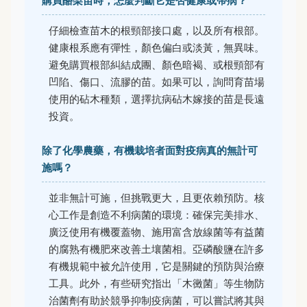
購買酪梨苗時，怎麼判斷它是否健康或帶病？
仔細檢查苗木的根頸部接口處，以及所有根部。
健康根系應有彈性，顏色偏白或淡黃，無異味。
避免購買根部糾結成團、顏色暗褐、或根頸部有
凹陷、傷口、流膠的苗。如果可以，詢問育苗場
使用的砧木種類，選擇抗病砧木嫁接的苗是長遠
投資。
除了化學農藥，有機栽培者面對疫病真的無計可
施嗎？
並非無計可施，但挑戰更大，且更依賴預防。核
心工作是創造不利病菌的環境：確保完美排水、
廣泛使用有機覆蓋物、施用富含放線菌等有益菌
的腐熟有機肥來改善土壤菌相。亞磷酸鹽在許多
有機規範中被允許使用，它是關鍵的預防與治療
工具。此外，有些研究指出「木黴菌」等生物防
治菌劑有助於競爭抑制疫病菌，可以嘗試將其與