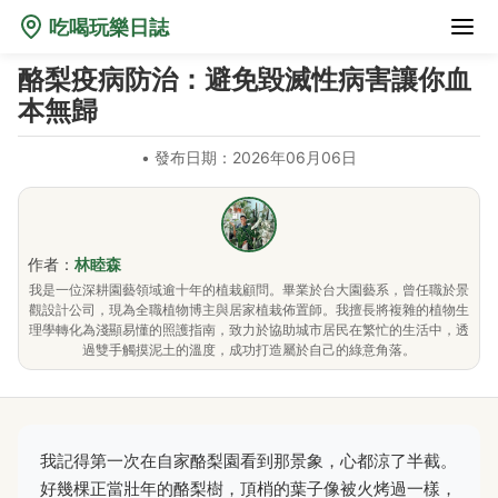
吃喝玩樂日誌
酪梨疫病防治：避免毀滅性病害讓你血
本無歸
•
發布日期：2026年06月06日
作者：
林睦森
我是一位深耕園藝領域逾十年的植栽顧問。畢業於台大園藝系，曾任職於景
觀設計公司，現為全職植物博主與居家植栽佈置師。我擅長將複雜的植物生
理學轉化為淺顯易懂的照護指南，致力於協助城市居民在繁忙的生活中，透
過雙手觸摸泥土的溫度，成功打造屬於自己的綠意角落。
我記得第一次在自家酪梨園看到那景象，心都涼了半截。
好幾棵正當壯年的酪梨樹，頂梢的葉子像被火烤過一樣，