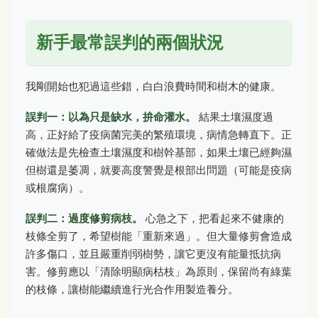
新手最常誤判的兩個狀況
我剛開始也犯過這些錯，白白浪費時間和樹木的健康。
誤判一：以為只是缺水，拚命灌水。
結果土壤濕度過
高，正好給了疫病菌完美的繁殖環境，病情急轉直下。正
確做法是先檢查土壤濕度和樹幹基部，如果土壤已經夠濕
但樹還是萎凋，就要高度警覺是根部出問題（可能是疫病
或根腐病）。
誤判二：過度修剪病枝。
心急之下，把看起來不健康的
枝條全剪了，希望樹能「重新來過」。但大量修剪會造成
許多傷口，並且嚴重削弱樹勢，讓它更沒有能量抵抗病
害。修剪應以「清除明顯病枯枝」為原則，保留尚有綠葉
的枝條，讓樹能繼續進行光合作用製造養分。