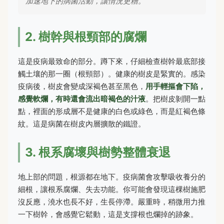
加速地下的病菌活動，讓情況更糟。
2. 樹幹與根頸部的腐爛
這是疫病最致命的部分。蹲下來，仔細檢查樹幹最底部接
觸土壤的那一圈（根頸部）。健康的樹皮是緊實的。感染
疫病後，樹皮會變成深褐色甚至黑色，
用手輕摳會下陷，
感覺軟爛，有時還會流出暗褐色的汁液
。把樹皮剝開一點
點，裡面的形成層不是健康的白色或綠色，而是紅褐色條
紋。這是病菌在樹皮內層擴散的鐵證。
3. 根系腐壞與樹勢整體衰退
地上部的問題，根源都在地下。疫病菌會攻擊吸收養分的
細根，讓根系腐爛、失去功能。你可能會發現這棵樹施肥
沒反應，澆水也長不好，生長停滯。嚴重時，稍微用力推
一下樹幹，會感覺它鬆動，這是支撐根也爛掉的跡象。