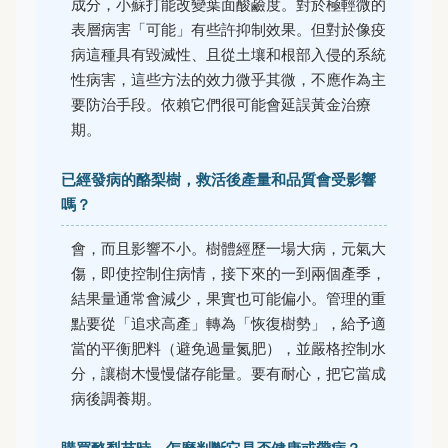
成分，小蘇打能改變葉面酸鹼度。對於極輕微的
表層病害「可能」有些許抑制效果。但對於像疫
病這種具有毀滅性、且從土壤和根部入侵的系統
性病害，這些方法的效力微乎其微，不應作為主
要防治手段。依賴它們很可能會延誤黃金治療
期。
已經發病的酪梨樹，救活後產量和品質會受影響
嗎？
會，而且影響不小。樹體經歷一場大病，元氣大
傷，即使控制住病情，接下來的一到兩個產季，
結果量通常會減少，果實也可能偏小。管理的重
點要從「追求高產」轉為「恢復樹勢」，給予適
當的平衡肥料（避免過量氮肥），並嚴格控制水
分，讓樹木慢慢儲存能量。要有耐心，把它當成
病後調養期。