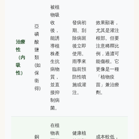
被植
物吸
收
發病初
效果顯著，
亞
後，
期、刮
尤其是灌注
磷
能誘
除病斑
根部。但要
治療
酸
導植
後立即
注意稀釋比
性
鹽
株產
使用。
例，過濃可
（內
類
生抗
雨季來
能傷根。它
吸
(如
病物
臨前預
更像是一種
性）
保
質，
防性噴
「植物疫
衛
並直
施或灌
苗」兼治療
得)
接抑
注。
劑。
制病
菌。
在植
物表
健康植
銅
成本較低，