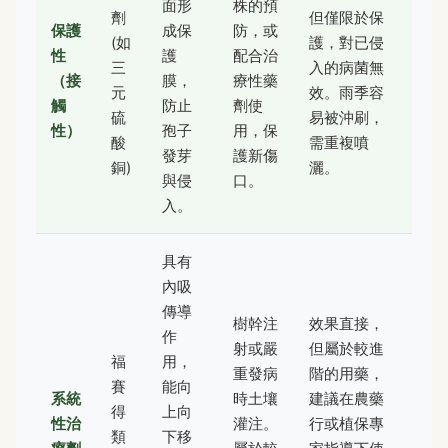
面形
株的預
劑
但僅限於保
保護
成保
防，或
(如
護，對已侵
性
護
配合治
三
入的病菌無
（接
膜，
療性藥
元
效。雨季容
觸
防止
劑使
硫
易被沖刷，
性）
孢子
用，保
酸
需重複噴
發芽
護新傷
銅)
灑。
與侵
口。
入。
具有
內吸
傳導
樹幹注
效果直接，
作
射或嚴
但屬於較進
福
用，
重發病
階的用藥，
賽
能向
系統
時土壤
建議在農藥
得
上向
性治
灌注。
行或植保專
類
下移