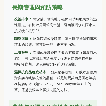
長期管理與預防策略
改善排水：
開深溝、做高畦，確保雨季時地表水能迅
速排走。在樹幹周圍堆高土盤，避免灌溉水或雨水直
接淤積在根頸部。
調整灌溉：
改為滴灌或微噴灌，讓土壤保持濕潤但不
積水的狀態。寧可乾一點，也不要過濕。
土壤管理：
在樹冠投影範圍內覆蓋有機質（如腐熟木
屑），可以調節土壤溫濕度，促進有益微生物生長，
抑制疫病菌。避免在樹頭附近進行深翻。
選擇抗病品種或砧木：
如果是要新種，可以考慮使用
對疫病有較強抗性的品種，或是詢問苗商是否有嫁接
在抗病砧木（如‘Duke 7’, ‘Toro Canyon’等）上的
苗。這是從根本上解決問題的方法。