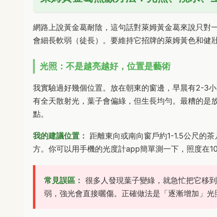
網路上說黃金葛耐陰，這句話對萊姆黃金葛來說只對
會細長軟弱（徒長）。要維持它招牌的萊姆黃色和健
光照：不是越亮越好，位置是藝術
我實驗過好幾個位置。放在朝東的窗邊，早晨有2-3
有全天散射光，葉子會偏綠，但生長均勻。最糟的是
點。
我的建議位置：
距離東向或南向窗戶約1-1.5公尺
方。你可以用手機的光度計app簡單測一下，照度在10,0
常見誤區：
很多人發現葉子變綠，就急忙把它移到
弱，強光會直接曬傷。正確做法是「逐漸增加」光