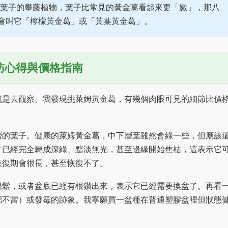
葉子的攀藤植物，葉子比常見的黃金葛看起來更「嫩」，那八
會叫它「檸檬黃金葛」或「黃葉黃金葛」。
訪心得與價格指南
就是去觀察。我發現挑萊姆黃金葛，有幾個肉眼可見的細節比價
層的葉子。健康的萊姆黃金葛，中下層葉雖然會綠一些，但應該
片已經完全轉成深綠、黯淡無光，甚至邊緣開始焦枯，這表示它
恢復期會很長，甚至恢復不了。
很鬆，或者盆底已經有根鑽出來，表示它已經需要換盆了。再看
肥不當）或發霉的跡象。我寧願買一盆種在普通塑膠盆裡但狀態