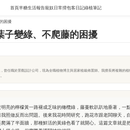
首頁
半糖生活報告
寵奴日常
揹包客日記
綠植筆記
的困擾
葉子變綠、不爬藤的困擾
系，曾任職於景觀設計公司，現為全職植物博主與居家植栽佈置師。我擅長將複雜的植
落。
從明亮的檸檬黃一路褪成乏味的橄欖綠，藤蔓軟趴趴地垂著，一
果我照做反而出問題。後來我花時間研究，跑花市跟老闆聊天，
蔓爬滿了半面牆，那種鮮活的黃綠色看了就開心。這篇文章就是