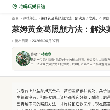
吃喝玩樂日誌
首頁
>
綠植筆記
>
萊姆黃金葛照顧方法：解決葉子變綠、不爬藤
萊姆黃金葛照顧方法：解決
•
發布日期：2026年06月07日
作者：
林睦森
我是一位深耕園藝領域逾十年的植栽顧問。畢業於台大園藝
中，透過雙手觸摸泥土的溫度，成功打造屬於自己的綠意角
我陽台上那盆萊姆黃金葛，當初差點被我養死。葉子
生氣都沒有。那時候網上資料都說它好養，耐陰，結
己實驗不同的照顧方法，才終於把它救回來，現在藤