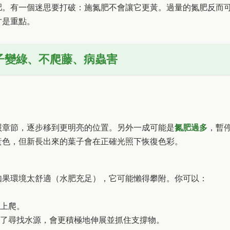
肥。有一個迷思要打破：施氮肥不會讓它更黃。過量的氮肥反而
才是重點。
子變綠、不爬藤、病蟲害
照章節，逐步移到更明亮的位置。另外一成可能是
氮肥過多
，暫
黃色，但新長出來的葉子會在正確光照下恢復色彩。
如果環境太舒適（水肥充足），它可能懶得攀附。你可以：
往上爬。
為了尋找水源，會更積極地伸展並抓住支撐物。