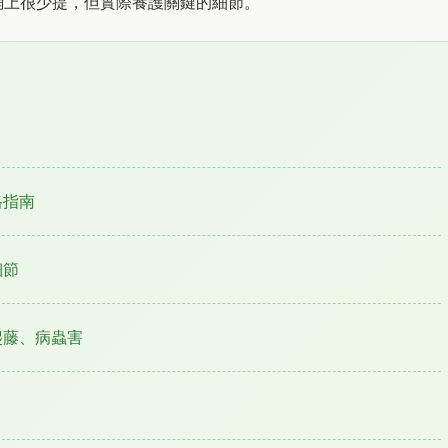
網上很少提，但實際養護關鍵的細節。
格指南
細節
爬藤、病蟲害