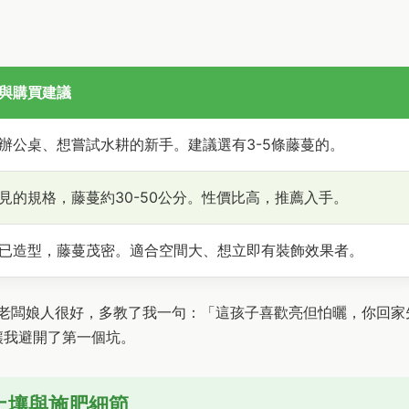
與購買建議
辦公桌、想嘗試水耕的新手。建議選有3-5條藤蔓的。
見的規格，藤蔓約30-50公分。性價比高，推薦入手。
已造型，藤蔓茂密。適合空間大、想立即有裝飾效果者。
。老闆娘人很好，多教了我一句：「這孩子喜歡亮但怕曬，你回家
讓我避開了第一個坑。
土壤與施肥細節