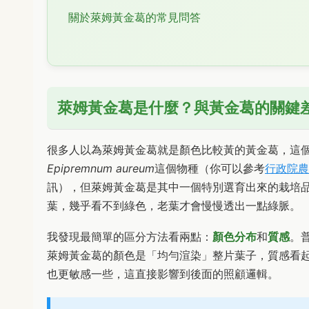
關於萊姆黃金葛的常見問答
萊姆黃金葛是什麼？與黃金葛的關鍵
很多人以為萊姆黃金葛就是顏色比較黃的黃金葛，這
Epipremnum aureum
這個物種（你可以參考
行政院農
訊），但萊姆黃金葛是其中一個特別選育出來的栽培
葉，幾乎看不到綠色，老葉才會慢慢透出一點綠脈。
我發現最簡單的區分方法看兩點：
顏色分布
和
質感
。
萊姆黃金葛的顏色是「均勻渲染」整片葉子，質感看
也更敏感一些，這直接影響到後面的照顧邏輯。