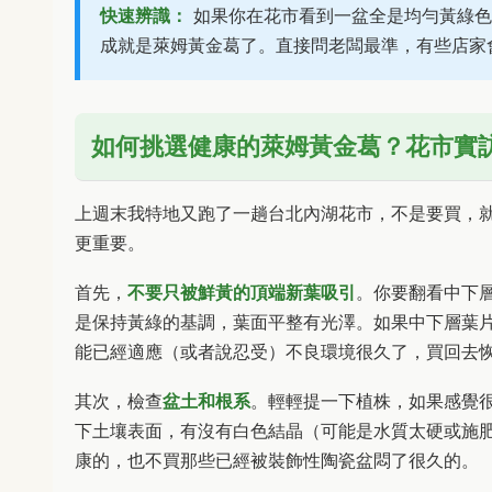
快速辨識：
如果你在花市看到一盆全是均勻黃綠色
成就是萊姆黃金葛了。直接問老闆最準，有些店家
如何挑選健康的萊姆黃金葛？花市實
上週末我特地又跑了一趟台北內湖花市，不是要買，
更重要。
首先，
不要只被鮮黃的頂端新葉吸引
。你要翻看中下
是保持黃綠的基調，葉面平整有光澤。如果中下層葉
能已經適應（或者說忍受）不良環境很久了，買回去
其次，檢查
盆土和根系
。輕輕提一下植株，如果感覺
下土壤表面，有沒有白色結晶（可能是水質太硬或施
康的，也不買那些已經被裝飾性陶瓷盆悶了很久的。