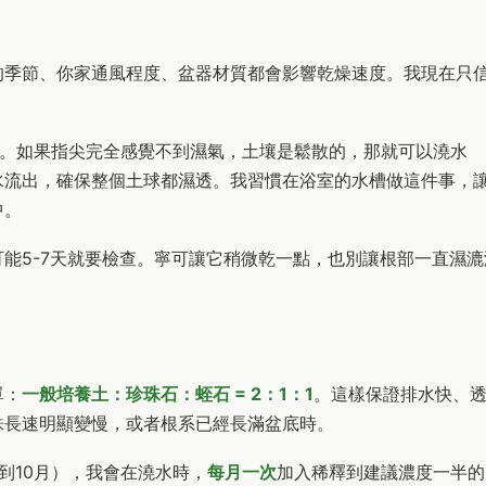
的季節、你家通風程度、盆器材質都會影響乾燥速度。我現在只
下。如果指尖完全感覺不到濕氣，土壤是鬆散的，那就可以澆水
水流出，確保整個土球都濕透。我習慣在浴室的水槽做這件事，
中。
能5-7天就要檢查。寧可讓它稍微乾一點，也別讓根部一直濕漉
單：
一般培養土：珍珠石：蛭石 = 2：1：1
。這樣保證排水快、
株長速明顯變慢，或者根系已經長滿盆底時。
到10月），我會在澆水時，
每月一次
加入稀釋到建議濃度一半的