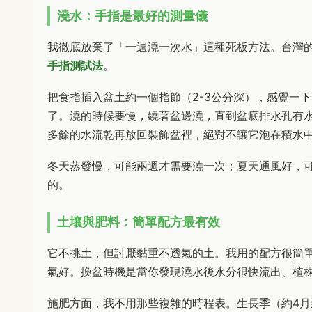
澆水：手指是最好的測量儀
我徹底放棄了「一週澆一次水」這種死板方法。台灣
手指測試法
。
把食指插入盆土約一個指節（2-3公分深），感覺一
了。澆的時候要慢，繞著盆邊澆，直到盆底排水孔有
多餘的水流乾再放回裝飾盆裡，絕對不讓它泡在積水
冬天蒸發慢，可能兩週才需要澆一次；夏天通風好，可
的。
土壤與肥料：簡單配方最有效
它不挑土，但討厭黏重不透氣的土。我用的配方很簡
氣好。換盆時機是當你發現澆水後水分很快流出、植
施肥方面，我不用那些複雜的時程表。生長季（約4月