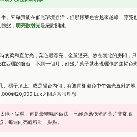
一半。它確實能在低光環境存活，但那樣葉色會越來越綠，藤蔓
壯體態，
明亮散射光
是絕對關鍵。
小時的柔和直射光，葉色最漂亮，金黃透亮。放在朝北的房間，只
放在西曬的窗台，不到一個月，好幾片葉子就出現曬傷的焦褐色
的茶几、櫃子頂上。或是陽台內側，有遮雨棚避免中午強光直射的地
00到20,000 Lux之間通常很理想。
太陽下猛曬，這是最糟糕的做法。已經適應低光的葉片非常脆
照，每週向亮處移動一點點。