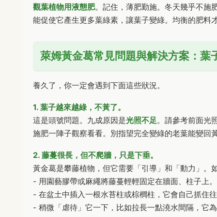
觀葉植物用液態肥
。記住，薄肥勤施。冬天幾乎不施
能促使它產生更多葉綠素，讓葉子變綠。均衡的肥料
萊姆黃金葛常見問題與解決方案：葉
養久了，你一定會遇到下面這些狀況。
1. 葉子越來越綠，不黃了。
這是頭號問題。九成原因是
光照不足
。請參考前面光
施肥一陣子觀察看看。別指望完全變綠的老葉能變回
2. 藤蔓很長，但不爬牆，只是下垂。
黃金葛是攀藤植物，但它需要「引導」和「動力」。
- 用園藝膠帶或麻繩將藤蔓輕輕固定在牆面、柱子上。
- 在盆土中插入一根水苔柱或棕櫚柱，它會自己抓住
- 稍微「虐待」它一下，比如拉長一點澆水間隔，它