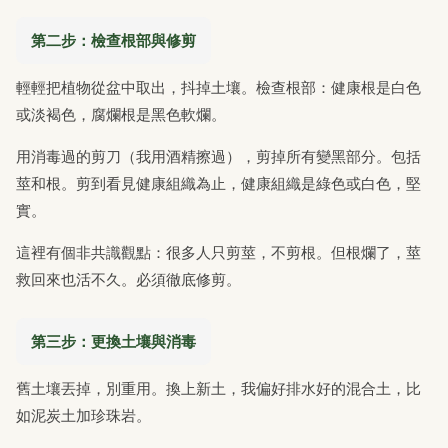
第二步：檢查根部與修剪
輕輕把植物從盆中取出，抖掉土壤。檢查根部：健康根是白色
或淡褐色，腐爛根是黑色軟爛。
用消毒過的剪刀（我用酒精擦過），剪掉所有變黑部分。包括
莖和根。剪到看見健康組織為止，健康組織是綠色或白色，堅
實。
這裡有個非共識觀點：很多人只剪莖，不剪根。但根爛了，莖
救回來也活不久。必須徹底修剪。
第三步：更換土壤與消毒
舊土壤丟掉，別重用。換上新土，我偏好排水好的混合土，比
如泥炭土加珍珠岩。