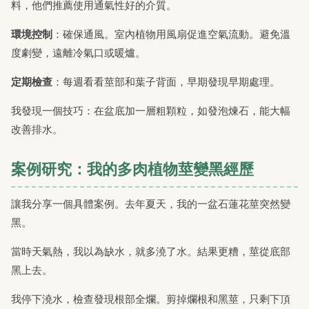
料，他們推薦使用通氣性好的介質。
環境控制
：確保通風。室內植物用風扇促進空氣流動。避免溫
度劇變，遠離冷氣口或暖爐。
定期檢查
：每週看看莖部和葉子背面，早期發現早期處理。
我發現一個技巧：在盆底加一層粗顆粒，如發泡煉石，能大幅
改善排水。
案例研究：我的多肉植物莖變黑經歷
讓我分享一個具體案例。去年夏天，我的一盆石蓮花莖突然變
黑。
當時天氣熱，我以為缺水，就多澆了水。結果更糟，莖從底部
黑上去。
我停下澆水，檢查發現根部全爛。剪掉爛根和黑莖，只剩下頂