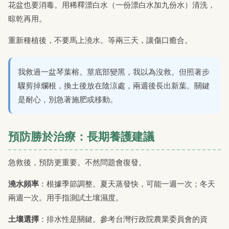
花盆也要消毒。用稀釋漂白水（一份漂白水加九份水）清洗，
晾乾再用。
重新種植後，不要馬上澆水。等兩三天，讓傷口癒合。
我救過一盆琴葉榕。莖底部變黑，我以為沒救。但照著步
驟剪掉爛根，換土後放在陰涼處，兩週後長出新葉。關鍵
是耐心，別急著施肥或移動。
預防勝於治療：長期養護建議
急救後，預防更重要。不然問題會復發。
澆水頻率
：根據季節調整。夏天蒸發快，可能一週一次；冬天
兩週一次。用手指測試土壤濕度。
土壤選擇
：排水性是關鍵。參考台灣行政院農業委員會的資