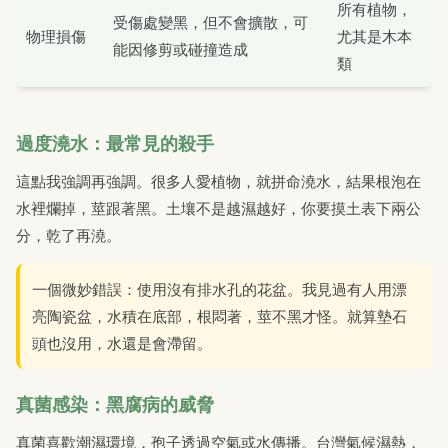
所有植物，
受傷處變黑，但不會擴散，可
物理損傷
尤其是木本
能因修剪或碰撞造成
類
過度澆水：最常見的殺手
這點我強調再強調。很多人愛植物，就拼命澆水，結果根泡在
水裡爛掉，莖跟著黑。土壤不是越濕越好，你要摸土表下兩公
分，乾了再澆。
一個微妙錯誤：使用沒有排水孔的花盆。我見過有人用漂
亮陶瓷盆，水積在底部，根悶著，莖不黑才怪。就算墊石
頭也沒用，水還是會滯留。
真菌感染：黑腐病的威脅
真菌喜歡潮濕環境，孢子透過空氣或水傳播。台灣氣候濕熱，