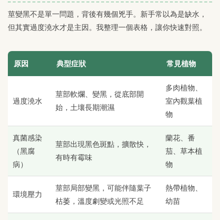
莖變黑不是單一問題，背後有幾個兇手。新手常以為是缺水，
但其實過度澆水才是主因。我整理一個表格，讓你快速對照。
原因
典型症狀
常見植物
多肉植物、
莖部軟爛、變黑，從底部開
過度澆水
室內觀葉植
始，土壤長期潮濕
物
真菌感染
蘭花、番
莖部出現黑色斑點，擴散快，
（黑腐
茄、草本植
有時有霉味
病）
物
莖部局部變黑，可能伴隨葉子
熱帶植物、
環境壓力
枯萎，溫度劇變或光照不足
幼苗