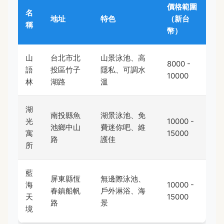
價格範圍
名
地址
特色
（新台
稱
幣）
山
台北市北
山景泳池、高
8000 -
語
投區竹子
隱私、可調水
10000
林
湖路
溫
湖
南投縣魚
湖景泳池、免
光
10000 -
池鄉中山
費迷你吧、維
寓
15000
路
護佳
所
藍
屏東縣恆
無邊際泳池、
海
10000 -
春鎮船帆
戶外淋浴、海
天
15000
路
景
境