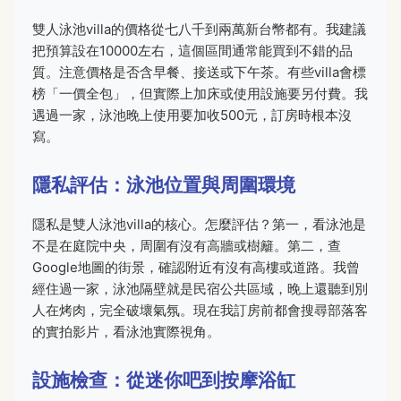
雙人泳池villa的價格從七八千到兩萬新台幣都有。我建議
把預算設在10000左右，這個區間通常能買到不錯的品
質。注意價格是否含早餐、接送或下午茶。有些villa會標
榜「一價全包」，但實際上加床或使用設施要另付費。我
遇過一家，泳池晚上使用要加收500元，訂房時根本沒
寫。
隱私評估：泳池位置與周圍環境
隱私是雙人泳池villa的核心。怎麼評估？第一，看泳池是
不是在庭院中央，周圍有沒有高牆或樹籬。第二，查
Google地圖的街景，確認附近有沒有高樓或道路。我曾
經住過一家，泳池隔壁就是民宿公共區域，晚上還聽到別
人在烤肉，完全破壞氣氛。現在我訂房前都會搜尋部落客
的實拍影片，看泳池實際視角。
設施檢查：從迷你吧到按摩浴缸