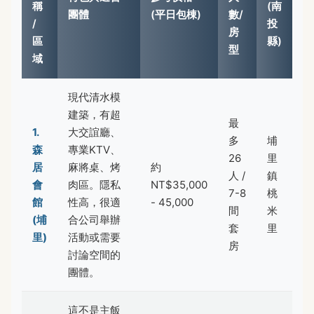
稱
(南
團體
(平日包棟)
數/
/
投
房
區
縣)
型
域
現代清水模
建築，有超
最
1.
大交誼廳、
多
埔
森
專業KTV、
26
里
居
麻將桌、烤
約
人 /
鎮
會
肉區。隱私
NT$35,000
7-8
桃
館
性高，很適
- 45,000
間
米
(埔
合公司舉辦
套
里
里)
活動或需要
房
討論空間的
團體。
這不是主飯