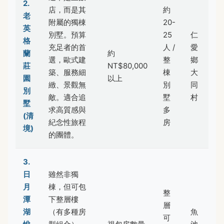
2.
店，而是其
約
老
附屬的獨棟
20-
英
別墅。預算
25
仁
格
充足者的首
人 /
愛
蘭
約
選，歐式建
整
鄉
莊
NT$80,000
築、服務細
棟
大
園
以上
緻、景觀無
別
同
別
敵。適合追
墅
村
墅
求高質感與
多
(清
紀念性旅程
房
境)
的團體。
3.
日
雖然非獨
月
棟，但可包
整
潭
下整層樓
層
湖
（有多種房
魚
可