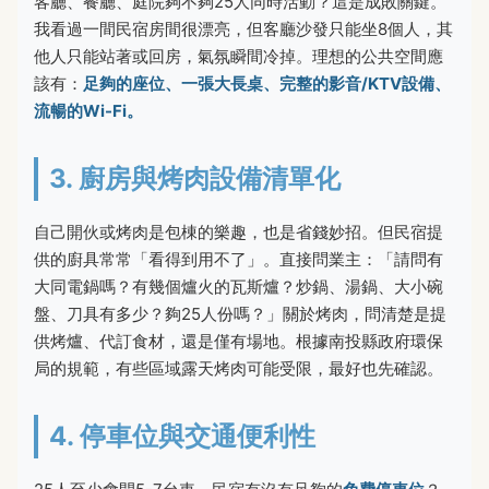
客廳、餐廳、庭院夠不夠25人同時活動？這是成敗關鍵。
我看過一間民宿房間很漂亮，但客廳沙發只能坐8個人，其
他人只能站著或回房，氣氛瞬間冷掉。理想的公共空間應
該有：
足夠的座位、一張大長桌、完整的影音/KTV設備、
流暢的Wi-Fi。
3. 廚房與烤肉設備清單化
自己開伙或烤肉是包棟的樂趣，也是省錢妙招。但民宿提
供的廚具常常「看得到用不了」。直接問業主：「請問有
大同電鍋嗎？有幾個爐火的瓦斯爐？炒鍋、湯鍋、大小碗
盤、刀具有多少？夠25人份嗎？」關於烤肉，問清楚是提
供烤爐、代訂食材，還是僅有場地。根據南投縣政府環保
局的規範，有些區域露天烤肉可能受限，最好也先確認。
4. 停車位與交通便利性