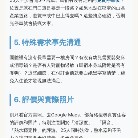
25人至少會開5-7台車。民宿有沒有足夠的
免費停車位
？
位置是就在門口還是要走一段路？如果地點在狹窄的山區
產業道路，遊覽車或中巴上得去嗎？這些務必確認，否則
光停車就會搞瘋大家。
5. 特殊需求事先溝通
團體裡有沒有長輩需要一樓房間？有沒有幼兒需要嬰兒床
或消毒鍋？是否有人對寵物過敏（民宿本身或附近是否有
養狗）？這些細節，在付訂金前就要白紙黑字寫清楚，避
免入住後才發現無法滿足。
6. 評價與實際照片
別只看官方美照。去Google Maps、部落格搜尋真實住客
的評價和照片，特別注意關於「清潔度」、「隔音」、
「熱水穩定性」的評論。25人同時洗澡，熱水器夠不夠
力？這問題夏天沒感覺，冬天會要命。