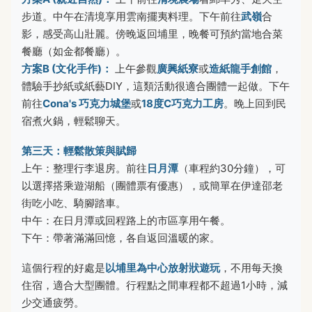
步道。中午在清境享用雲南擺夷料理。下午前往
武嶺
合
影，感受高山壯麗。傍晚返回埔里，晚餐可預約當地合菜
餐廳（如金都餐廳）。
方案B (文化手作)：
上午參觀
廣興紙寮
或
造紙龍手創館
，
體驗手抄紙或紙藝DIY，這類活動很適合團體一起做。下午
前往
Cona's 巧克力城堡
或
18度C巧克力工房
。晚上回到民
宿煮火鍋，輕鬆聊天。
第三天：輕鬆散策與賦歸
上午：整理行李退房。前往
日月潭
（車程約30分鐘），可
以選擇搭乘遊湖船（團體票有優惠），或簡單在伊達邵老
街吃小吃、騎腳踏車。
中午：在日月潭或回程路上的市區享用午餐。
下午：帶著滿滿回憶，各自返回溫暖的家。
這個行程的好處是
以埔里為中心放射狀遊玩
，不用每天換
住宿，適合大型團體。行程點之間車程都不超過1小時，減
少交通疲勞。