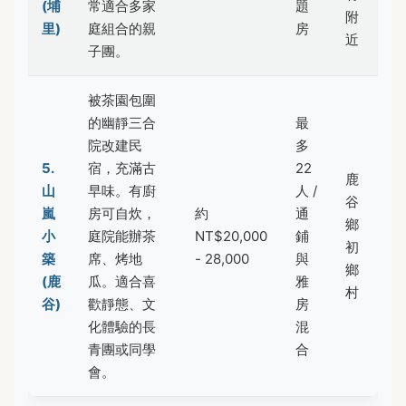
(埔
常適合多家
題
附
里)
庭組合的親
房
近
子團。
被茶園包圍
的幽靜三合
最
院改建民
多
5.
宿，充滿古
22
鹿
山
早味。有廚
人 /
谷
嵐
房可自炊，
約
通
鄉
小
庭院能辦茶
NT$20,000
鋪
初
築
席、烤地
- 28,000
與
鄉
(鹿
瓜。適合喜
雅
村
谷)
歡靜態、文
房
化體驗的長
混
青團或同學
合
會。