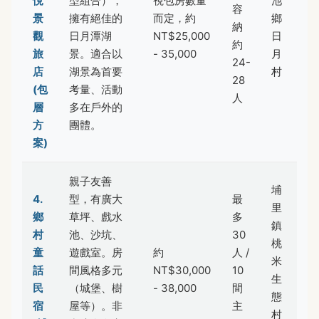
悅
型組合），
視包房數量
池
容
景
擁有絕佳的
而定，約
鄉
納
觀
日月潭湖
NT$25,000
日
約
旅
景。適合以
- 35,000
月
24-
店
湖景為首要
村
28
(包
考量、活動
人
層
多在戶外的
方
團體。
案)
親子友善
埔
4.
型，有廣大
最
里
鄉
草坪、戲水
多
鎮
村
池、沙坑、
30
桃
童
遊戲室。房
約
人 /
米
話
間風格多元
NT$30,000
10
生
民
（城堡、樹
- 38,000
間
態
宿
屋等）。非
主
村