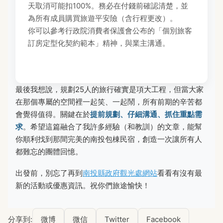
天取消可能扣100%。務必在付錢前確認清楚，並
為所有成員購買旅遊平安險（含行程更改）。
你可以參考行政院消費者保護會公布的「個別旅客
訂房定型化契約範本」精神，與業主溝通。
最後我想說，規劃25人的旅行確實是項大工程，但當大家
在那個專屬的空間裡一起笑、一起鬧，所有前期的辛苦都
會覺得值得。關鍵在於
提前規劃、仔細溝通、抓住重點需
求
。希望這篇融合了我許多經驗（和教訓）的文章，能幫
你順利找到那間完美的南投包棟民宿，創造一次讓所有人
都難忘的團體回憶。
出發前，別忘了再到
南投縣政府觀光處網站
看看有沒有最
新的活動或優惠資訊。祝你們旅途愉快！
分享到:
微博
微信
Twitter
Facebook