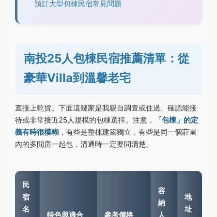
預訂大型包棟民宿常見問題
南投25人包棟民宿推薦清單：從
豪華Villa到溫馨老宅
直接上乾貨。下面這幾家是我親自調查或住過、確認能接
待或非常接近25人規模的包棟選擇。注意，
「包棟」的定
義有時很模糊
，有些是整棟建築獨立，有些是同一個莊園
內的多間房一起包，溝通時一定要問清楚。
民
容
宿
地
納
名
址
特色與適合
參考價格
人