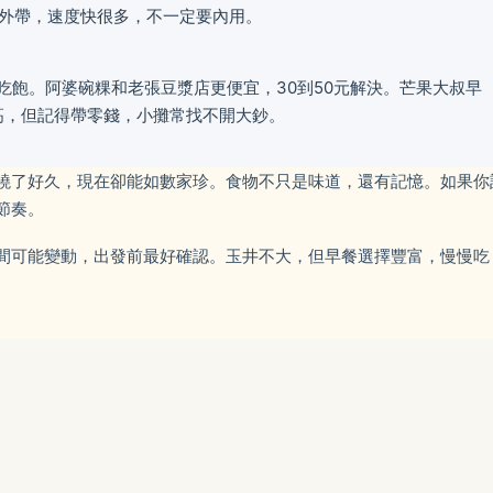
外帶，速度快很多，不一定要內用。
能吃飽。阿婆碗粿和老張豆漿店更便宜，30到50元解決。芒果大叔早
高，但記得帶零錢，小攤常找不開大鈔。
繞了好久，現在卻能如數家珍。食物不只是味道，還有記憶。如果你
節奏。
間可能變動，出發前最好確認。玉井不大，但早餐選擇豐富，慢慢吃