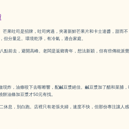
撞
。芒果吐司是招牌，吐司烤過，夾著新鮮芒果片和卡士達醬，甜而不
元，但分量足。環境乾淨，有冷氣，適合家庭。
日八點前去，避開高峰。老闆是返鄉青年，想法新穎，但有些傳統派
做現炸，油條咬下去喀嚓響，配鹹豆漿絕佳。鹹豆漿加了醋和菜脯，
燒餅油條加豆漿才50元有找。
週二休息，別白跑。店裡只有老張夫婦，速度不快，但那份專注讓人感