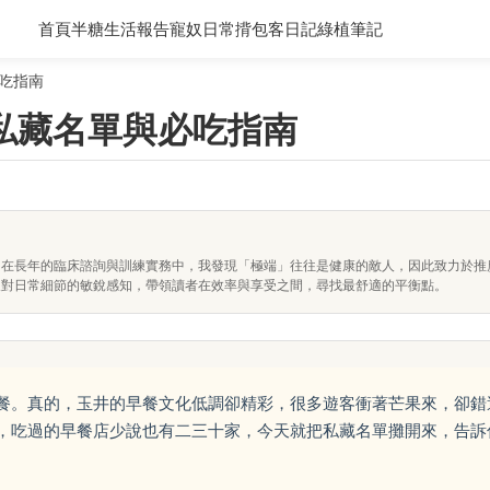
首頁
半糖生活報告
寵奴日常
揹包客日記
綠植筆記
吃指南
私藏名單與必吃指南
。在長年的臨床諮詢與訓練實務中，我發現「極端」往往是健康的敵人，因此致力於推
及對日常細節的敏銳感知，帶領讀者在效率與享受之間，尋找最舒適的平衡點。
餐。真的，玉井的早餐文化低調卻精彩，很多遊客衝著芒果來，卻錯
，吃過的早餐店少說也有二三十家，今天就把私藏名單攤開來，告訴