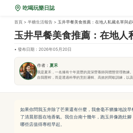
吃喝玩樂日誌
首頁
>
半糖生活報告
>
玉井早餐美食推薦：在地人私藏名單與必
玉井早餐美食推薦：在地人
•
發布日期：2026年05月20日
作者：
夏禾
我是夏禾，一名擁有十年資歷的資深營養師與體態管理教練
自我壓榨，而是透過科學的烹飪邏輯、高效的間歇訓練，以
如果你問我玉井除了芒果還有什麼，我會毫不猶豫地說早
了清晨那股在地香氣。我住台南十幾年，跑玉井像跑灶腳
哪些店值得專程早起。