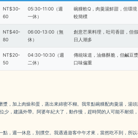
NT$30-
05:30-11:00（週
碗粿軟Q，肉羹湯鮮甜，但環境
60
一休）
較簡樸
NT$40-
06:00-13:00（無
創意芒果料理，吐司香甜，但
80
休）
日人潮多
NT$20-
04:30-10:30（週
傳統味道，油條酥脆，但鹹豆
50
二休）
口味偏重
磨漿，加上肉燥和蛋，蒸出來綿密不糊。我常點碗粿配肉羹湯，湯頭
座位少，建議外帶。阿婆年紀大了，動作慢，趕時間的人可能不耐煩
一點，週一休息，別撲空。我遇過遊客中午才來，當然吃不到，所以