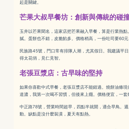
起是關鍵。
芒果大叔早餐坊：創新與傳統的碰
玉井以芒果聞名，這家店把芒果融入早餐，算是行業熱點
膩。蛋餅也不錯，皮脆餡多。價格稍高，一份吐司要60
民族路45號，門口常有排隊人潮，尤其假日。我建議平
得太花俏，見仁見智。
老張豆漿店：古早味的堅持
如果你喜歡中式早餐，老張豆漿店不能錯過。燒餅油條現
道濃，我第一次喝不習慣，但後來上癮。價格便宜，一套
中正路78號，營業時間超早，四點半就開，適合早鳥。
動。缺點是沒什麼裝潢，夏天有點熱。