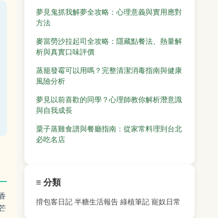
夢見鬼抓我解夢全攻略：心理意義與實用應對
方法
麥當勞沙拉起司全攻略：隱藏點餐法、熱量解
析與真實口味評價
蒸籠發霉可以用嗎？完整清潔消毒指南與健康
風險分析
夢見以前喜歡的同學？心理師教你解析潛意識
與自我成長
粟子蒸雞食譜與餐廳指南：從家常料理到台北
必吃名店
≡ 分類
香
揹包客日記
半糖生活報告
綠植筆記
寵奴日常
芒