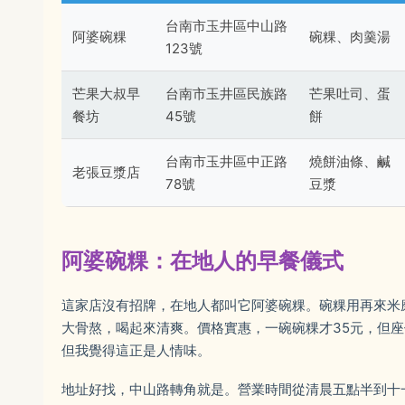
台南市玉井區中山路
阿婆碗粿
碗粿、肉羹湯
123號
芒果大叔早
台南市玉井區民族路
芒果吐司、蛋
餐坊
45號
餅
台南市玉井區中正路
燒餅油條、鹹
老張豆漿店
78號
豆漿
阿婆碗粿：在地人的早餐儀式
這家店沒有招牌，在地人都叫它阿婆碗粿。碗粿用再來米
大骨熬，喝起來清爽。價格實惠，一碗碗粿才35元，但
但我覺得這正是人情味。
地址好找，中山路轉角就是。營業時間從清晨五點半到十