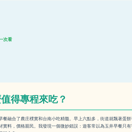
間一次看
麼值得專程來吃？
早餐融合了農庄樸實和台南小吃精髓。早上六點多，街道就飄著蛋餅
材實料，價格親民。我發現一個微妙錯誤：遊客常以為玉井早餐只有