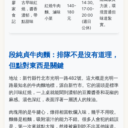
廖
古早味紅
14:30,
紅燒牛肉
140-
力派，環
家
燒，醬香
17:00-
麵、滷味
180
境普通但
食
濃郁，帶
20:00
小菜
元
味道紮
記
點甜味
(週日
實。
公休)
段純貞牛肉麵：排隊不是沒有道理，
但點對東西是關鍵
地址：新竹縣竹北市光明一路482號。這大概是光明一
路最知名的牛肉麵地標，源自新竹市。它的湯頭是標準
的川味紅燒，一上桌就能聞到濃郁的豆瓣醬香和花椒的
麻感。湯色深紅，表面浮著一層誘人的辣油。
肉塊用的是牛腱心，燉得相當軟爛入味，幾乎不用咬。
麵條是粗麵，吸附湯汁的能力不錯。很多人會犯的錯誤
是，第一次來就點大辣，然後被麻到吃不出其他味道。