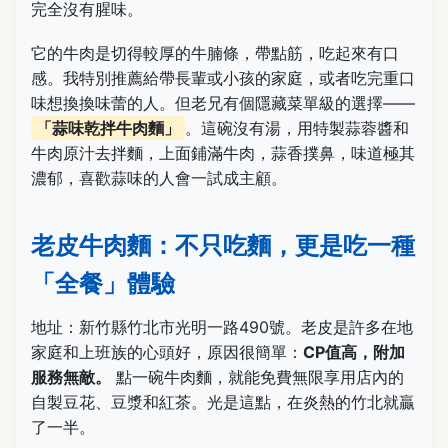
完全沒有腥味。
它的牛肉是切得較厚的牛腩條，帶點筋，吃起來有口
感。我特別推薦給帶長輩或小孩的家庭，或者吃完重口
味想換換味蕾的人。但老兄有個隱藏菜單級的選擇——
「蒜味乾拌牛肉麵」
。這碗沒有湯，用特製蒜蓉醬和
牛肉原汁去拌麵，上面鋪滿牛肉，蒜香撲鼻，味道極其
濃郁，喜歡蒜味的人會一試成主顧。
老皮牛肉麵：不只吃麵，更是吃一種
「全餐」體驗
地址：新竹縣竹北市光明一路490號。老皮是許多在地
家庭和上班族的心頭好，原因很簡單：
CP值高，附加
服務無敵。
點一碗牛肉麵，就能免費無限享用店內的
自製豆花、豆漿和紅茶。光是這點，在炎熱的竹北就贏
了一半。