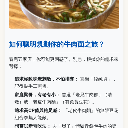
如何聰明規劃你的牛肉面之旅？
看完五家店，你可能更困惑了。別急，根據你的需求來
選擇：
追求極致味覺刺激，不怕排隊：
直衝「段純貞」，
記得點手工煎蛋。
家庭聚餐，有老有小：
首選「老兄牛肉麵」（清
燉）或「老皮牛肉麵」（有免費豆花）。
追求高CP值與飽足感：
「老皮牛肉麵」的無限豆花
組合拳無人能敵。
想嘗試新奇吃法：
去「璽子」體驗斤餅包牛肉的樂