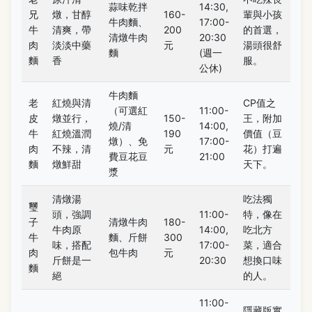
蒜味乾拌
14:30,
兄
燉，甘醇
160-
輩與小孩
牛肉麵、
17:00-
牛
清爽，帶
200
的首選，
清燉牛肉
20:30
肉
淡淡中藥
元
湯頭很舒
麵
(週一
麵
香
服。
公休)
牛肉麵
老
紅燒與清
CP值之
（可選紅
11:00-
皮
燉並行，
150-
王，附加
燒/清
14:00,
牛
紅燒溫潤
190
價值（豆
燉）、免
17:00-
肉
不辣，清
元
花）打遍
費豆花豆
21:00
麵
燉鮮甜
天下。
漿
清燉湯
吃法獨
璽
頭，強調
11:00-
特，像在
子
清燉牛肉
180-
牛肉原
14:00,
吃北方
牛
麵、斤餅
300
味，搭配
17:00-
菜，適合
肉
包牛肉
元
斤餅是一
20:30
想換口味
麵
絕
的人。
11:00-
隱藏版實