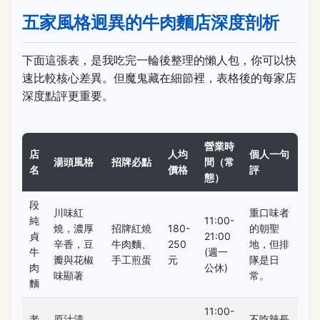
五家風格迥異的牛肉麵店深度剖析
下面這張表，是我吃完一輪後整理的懶人包，你可以快
速比較核心差異。但魔鬼藏在細節裡，表格後的每家店
深度點評更重要。
營業時
店
人均
個人一句
湯頭風格
招牌必點
間（常
名
價格
評
態）
段
川味紅
重口味者
純
11:00-
燒，濃厚
招牌紅燒
180-
的朝聖
貞
21:00
辛香，豆
牛肉麵、
250
地，但排
牛
(週一
瓣與花椒
手工煎蛋
元
隊是日
肉
公休)
味顯著
常。
麵
11:00-
老
原汁清
不吃辣長