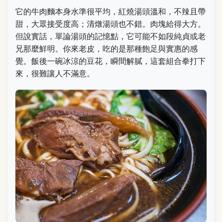
它的牛肉麵本身水準很平均，紅燒湯頭溫和，不辣且帶
甜，大眾接受度高；清燉湯頭也不錯。肉塊給得大方。
但說實話，單論湯頭的記憶點，它可能不如段純貞或老
兄那麼鮮明。你來老皮，吃的是那種飽足與實惠的感
覺。飯後一碗冰涼的豆花，瞬間解膩，這套組合拳打下
來，很難讓人不滿意。