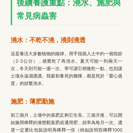
後續養護重點：澆水、施肥與
常見病蟲害
澆水：不乾不澆，澆則澆透
這是養活大多數植物的鐵律。用手指插入土中約一個指節
（2-3公分），感覺乾了再澆水。夏天可能一到兩天一
次，冬天則可能一週一次。寧可讓它稍微乾一點，也別讓
土壤永遠濕漉漉。我最初養死的幾棵，都是死於「愛心過
度」的頻繁澆水。
施肥：薄肥勤施
前三個月，土壤中的基肥足夠它生長。三個月後，可以開
始施用稀釋的液態觀葉肥或通用肥，頻率為每月一次。濃
度一定要比包裝說明再稀釋一倍（例如說明寫稀釋1000