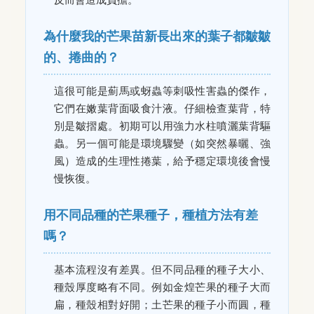
為什麼我的芒果苗新長出來的葉子都皺皺
的、捲曲的？
這很可能是薊馬或蚜蟲等刺吸性害蟲的傑作，
它們在嫩葉背面吸食汁液。仔細檢查葉背，特
別是皺摺處。初期可以用強力水柱噴灑葉背驅
蟲。另一個可能是環境驟變（如突然暴曬、強
風）造成的生理性捲葉，給予穩定環境後會慢
慢恢復。
用不同品種的芒果種子，種植方法有差
嗎？
基本流程沒有差異。但不同品種的種子大小、
種殼厚度略有不同。例如金煌芒果的種子大而
扁，種殼相對好開；土芒果的種子小而圓，種