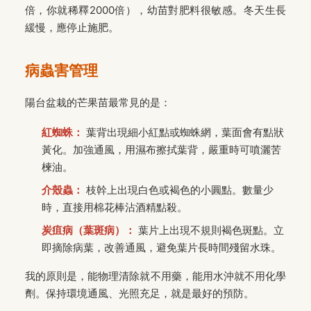
倍，你就稀釋2000倍），幼苗對肥料很敏感。冬天生長
緩慢，應停止施肥。
病蟲害管理
陽台盆栽的芒果苗最常見的是：
紅蜘蛛：
葉背出現細小紅點或蜘蛛網，葉面會有點狀
黃化。加強通風，用濕布擦拭葉背，嚴重時可噴灑苦
楝油。
介殼蟲：
枝幹上出現白色或褐色的小圓點。數量少
時，直接用棉花棒沾酒精點殺。
炭疽病（葉斑病）：
葉片上出現不規則褐色斑點。立
即摘除病葉，改善通風，避免葉片長時間殘留水珠。
我的原則是，能物理清除就不用藥，能用水沖就不用化學
劑。保持環境通風、光照充足，就是最好的預防。