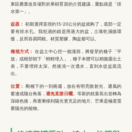
東區農業改良場對於果樹育苗的介質建議，重點就是「排
水第一」。
盆器：
初期選擇直徑約15-20公分的盆就夠了，底部一定
要有排水孔。我犯過的錯是用過大的盆，土壤乾濕循環
慢，反而容易悶根。材質塑膠、陶盆都可以。
種植方式：
在盆土中心挖一個淺洞，將發芽的種子「平
放」或根部朝下「輕輕埋入」，種子本體可以稍微露出土
表，不要埋得太深。然後澆一次透水，直到水從盆底流
出。
位置：
剛種下的一到兩週，放在有明亮散射光、通風的
窗邊或陽台角落，
避免直接日曬
。等新的枝葉長出並轉為
深綠色後，再逐漸移到陽光更充足的地方。芒果是極度需
要陽光的植物。