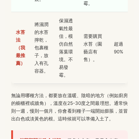
霉。
保濕透
將濕潤
氣性最
水苔
的水苔
佳，模
需要購買
法
擰乾，
仿自然
水苔（園
超過
（我
包裹種
落葉環
藝店有
90%
最推
子，放
境。不
售）。
薦）
入有孔
易發
容器。
霉。
無論用哪種方法，都要放在溫暖、陰暗的地方（例如廚房
的櫥櫃裡或牆角），溫度在25-30度之間最理想。通常快
則一週，慢則一個月，你會看到種子一端開始膨脹，並冒
出白色或淡黃色的根。這時候就可以準備入土了。