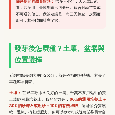
催芽期間的致命錯誤：
很多人心急，天天拿出來
看，甚至用手去摸剛冒出的嫩根。這會對幼苗造成
不可逆的傷害。我的建議是，每三天檢查一次濕度
即可，其他時間請忘了它。
發芽後怎麼種？土壤、盆器與
位置選擇
看到根點長到大約1-2公分，就是移植的好時機。太長了
再種容易折斷。
土壤：
芒果喜歡排水良好的土壤。千萬不要用黏重的黃
土或純園藝培養土。我的配方是：
60%的通用培養土 +
30%的珍珠石或粗砂 + 10%的有機堆肥
。這樣的介質鬆
軟、透氣、有基礎肥力。你可以參考行政院農業委員會台