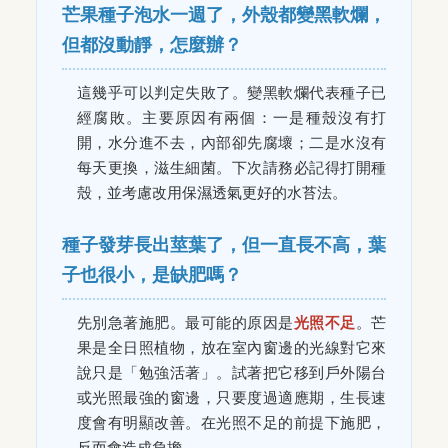
芒果種子泡水一週了，外殼都變黑軟爛，
但都沒動靜，怎麼辦？
這幾乎可以判定失敗了。變黑軟爛代表種子已
經腐敗。主要原因有兩個：一是種殼沒有打
開，水分進不去，內部卻先腐壞；二是水沒有
每天更換，滋生細菌。下次請務必記得打開種
殼，並考慮改用保濕透氣更好的水苔法。
種子發芽長出莖葉了，但一直長不高，葉
子也很小，是缺肥嗎？
先別急著施肥。最可能的原因是
光照不足
。芒
果是全日照植物，放在室內窗邊的光線對它來
說只是「勉強活著」。試著把它移到戶外陽台
或光照最強的窗邊，只要度過適應期，生長速
度會有明顯改善。在光照不足的前提下施肥，
反而會造成負擔。