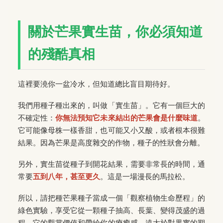
關於芒果實生苗，你必須知道
的殘酷真相
這裡要澆你一盆冷水，但知道總比盲目期待好。
我們用種子種出來的，叫做「實生苗」。它有一個巨大的
不確定性：
你無法預知它未來結出的芒果會是什麼味道
。
它可能像母株一樣香甜，也可能又小又酸，或者根本很難
結果。因為芒果是高度雜交的作物，種子的性狀會分離。
另外，實生苗從種子到開花結果，需要非常長的時間，通
常要
五到八年，甚至更久
。這是一場漫長的馬拉松。
所以，請把種芒果種子當成一個「觀察植物生命歷程」的
綠色實驗，享受它從一顆種子抽高、長葉、變得茂盛的過
程。它的觀賞價值和帶給你的療癒感，遠大於對果實的期