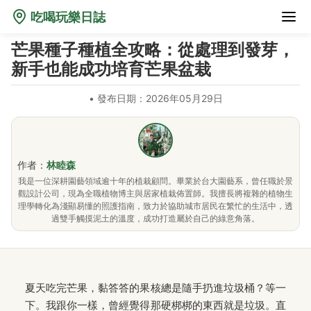
吃喝玩樂日誌
芒果種子種植全攻略：從處理到發芽，
新手也能成功培育芒果盆栽
•
發布日期：2026年05月29日
作者：
林睦森
我是一位深耕園藝領域逾十年的植栽顧問。畢業於台大園藝系，曾任職於景
觀設計公司，現為全職植物博主與居家植栽佈置師。我擅長將複雜的植物生
理學轉化為淺顯易懂的照護指南，致力於協助城市居民在繁忙的生活中，透
過雙手觸摸泥土的溫度，成功打造屬於自己的綠意角落。
夏天吃完芒果，黏答答的果核總是隨手扔進垃圾桶？等一
下。我跟你一樣，曾經覺得那硬梆梆的東西就是垃圾。直