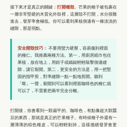
接下來才是真正的關鍵：
打開種殼
。芒果的種子被包裹在
一層非常堅硬的木質化外殼裡，這層殼不打開，水分很難
進去，發芽率會極低。你可以看到果核側邊有一條淡淡的
縫隙，那是弱點。
安全開殼技巧：
不要用蠻力硬掰，容易傷到裡面
的種仁。我推薦兩種方法。第一，用廚房紙巾包住
果核，放在地上，用鉗子或鐵鎚輕輕敲擊側邊縫
隙，讓它裂開。第二，更安全的方法是，用一把堅
固的指甲剪，對準縫隙一點一點地剪開。聽到
「喀」一聲，裂開到可以看到裡面咖啡色的種仁就
可以了，不需要把兩半完全分離。
打開後，你會看到一顆扁平的、咖啡色，有點像超大顆蠶
豆的東西，那就是真正的芒果種子。有時候種子外還有一
層薄薄的棕色種皮，可以輕輕剝掉，這樣後續發芽會更