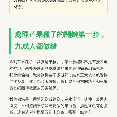
會告訴你那些細微的失敗關鍵，我會在這篇一次說
清楚。
處理芒果種子的關鍵第一步，
九成人都做錯
拿到芒果種子（其實是果核），第一步絕對不是直接丟進
水裡泡。果核外層那些像纖維的果肉必須徹底刮除乾淨。
我曾經偷懶，覺得刮得差不多就好，結果三天後水就變得
混濁發臭，種子也跟著爛掉。為什麼？殘留的糖分和有機
質是細菌和黴菌的完美溫床。
我的做法是：用舊牙刷或鋼刷，在水流下一邊沖一邊用力
刷洗，直到整個果核呈現乾淨的米白色，摸起來沒有滑膩
感。這個過程大概要五到十分鐘，需要一點耐心。