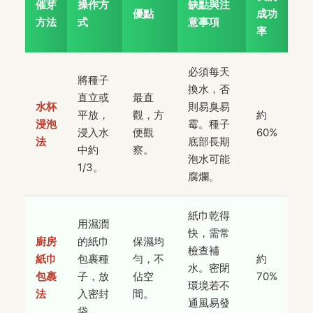
催芽
操作方
缺點與注
優點
成功
方法
式
意事項
率
必須每天
將種子
換水，否
直立或
最直
水杯
則易臭易
平放，
觀，方
約
浸泡
霉。種子
浸入水
便觀
60%
法
底部長期
中約
察。
泡水可能
1/3。
腐爛。
紙巾乾得
用濕潤
快，需常
廚房
的紙巾
保濕均
檢查補
紙巾
包裹種
勻，不
約
水。密閉
包裹
子，放
佔空
70%
環境若不
法
入密封
間。
通風易發
袋。