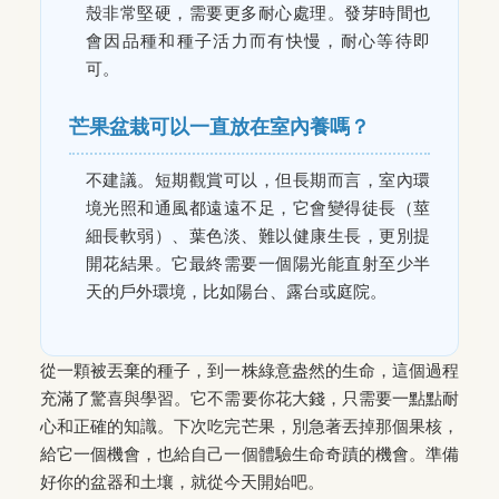
殼非常堅硬，需要更多耐心處理。發芽時間也
會因品種和種子活力而有快慢，耐心等待即
可。
芒果盆栽可以一直放在室內養嗎？
不建議。短期觀賞可以，但長期而言，室內環
境光照和通風都遠遠不足，它會變得徒長（莖
細長軟弱）、葉色淡、難以健康生長，更別提
開花結果。它最終需要一個陽光能直射至少半
天的戶外環境，比如陽台、露台或庭院。
從一顆被丟棄的種子，到一株綠意盎然的生命，這個過程
充滿了驚喜與學習。它不需要你花大錢，只需要一點點耐
心和正確的知識。下次吃完芒果，別急著丟掉那個果核，
給它一個機會，也給自己一個體驗生命奇蹟的機會。準備
好你的盆器和土壤，就從今天開始吧。