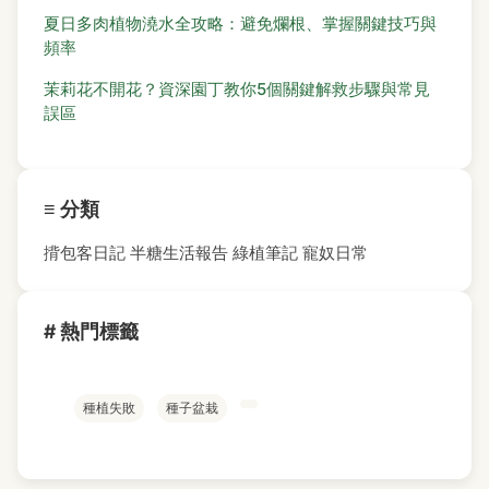
夏日多肉植物澆水全攻略：避免爛根、掌握關鍵技巧與
頻率
茉莉花不開花？資深園丁教你5個關鍵解救步驟與常見
誤區
≡ 分類
揹包客日記
半糖生活報告
綠植筆記
寵奴日常
# 熱門標籤
種植失敗
種子盆栽