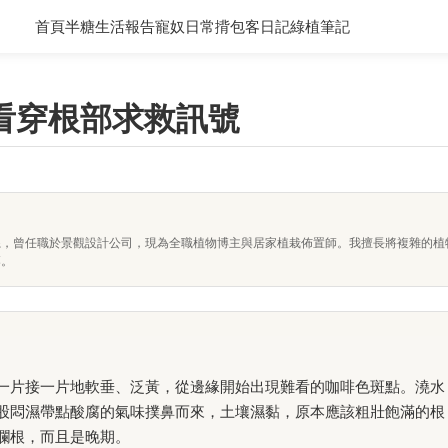
首頁
半糖生活報告
寵奴日常
揹包客日記
綠植筆記
看穿根部求救訊號
系，曾任職於景觀設計公司，現為全職植物博主與居家植栽佈置師。我擅長將複雜的植
落。
一片接一片地軟垂、泛黃，從邊緣開始出現難看的咖啡色斑點。澆水
股悶濕帶點酸腐的氣味撲鼻而來，土壤濕黏，原本應該粗壯飽滿的根
爛根，而且是晚期。