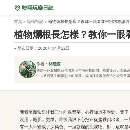
吃喝玩樂日誌
首頁
>
綠植筆記
>
植物爛根長怎樣？教你一眼看穿根部求救訊號
植物爛根長怎樣？教你一眼
•
發布日期：2026年04月22日
作者：
林睦森
我是一位深耕園藝領域逾十年的植栽顧問。畢業於台大園藝
中，透過雙手觸摸泥土的溫度，成功打造屬於自己的綠意角
我看著那盆陪伴我三年的龜背芋，心裡知道不對勁。葉子
沒用；施肥，更糟。最後我狠下心把它從盆裡倒出來，一
有一大半變成了深褐色、一捏就爛的泥狀物。對，這就是