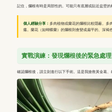
記住，爛根有時是局部性的。可能只有底層或貼近盆壁的
個人經驗分享：
多肉植物或蘭花的爛根比較隱蔽。多
癟。蘭花（如蝴蝶蘭）的爛根則會變成扁平的、深褐
實戰演練：發現爛根後的緊急處理
確認爛根後，請立刻進行以下手術。這是我搶救黃金葛、