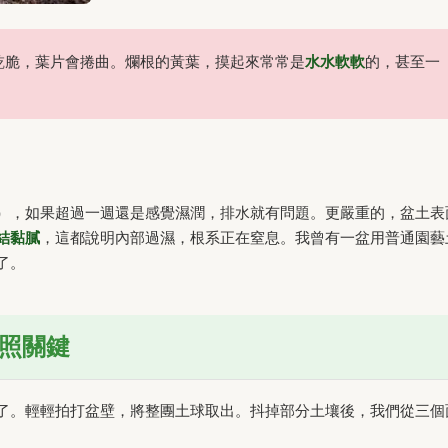
乾脆，葉片會捲曲。爛根的黃葉，摸起來常常是
水水軟軟
的，甚至一
），如果超過一週還是感覺濕潤，排水就有問題。更嚴重的，盆土表
結黏膩
，這都說明內部過濕，根系正在窒息。我曾有一盆用普通園藝
了。
照關鍵
了。輕輕拍打盆壁，將整團土球取出。抖掉部分土壤後，我們從三個