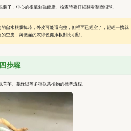
根爛了，中心的根還勉強健康。檢查時要仔細翻看整團根球。
肉的儲水根爛掉時，外皮可能還完整，但裡面已經空了，輕輕一擠就
色的空皮，與飽滿的灰綠色健康根對比明顯。
四步驟
龜背芋、蔓綠絨等多種觀葉植物的標準流程。