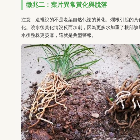
徵兆二：葉片異常黃化與脫落
注意，這裡說的不是老葉自然代謝的黃化。爛根引起的黃
化。澆水後黃化情況反而加劇，因為更多水加重了根部缺
水後整株更萎靡，這就是典型警報。