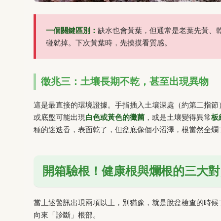
一個關鍵區別：
缺水也會黃葉，但通常是老葉先黃、
碰就掉。下次黃葉時，先摸摸看質感。
徵兆三：土壤長期不乾，甚至出現異物
這是最直接的環境證據。手指插入土壤深處（約第二指節
或底盤可能出現
白色或黃色的黴菌
，或是土壤變得異常
板
種的迷迭香，表面乾了，但盆底像個小沼澤，根當然全爛
開箱驗根！健康根與爛根的三大對
當上述警訊出現兩項以上，別猶豫，就是脫盆檢查的時候
向來「診斷」根部。