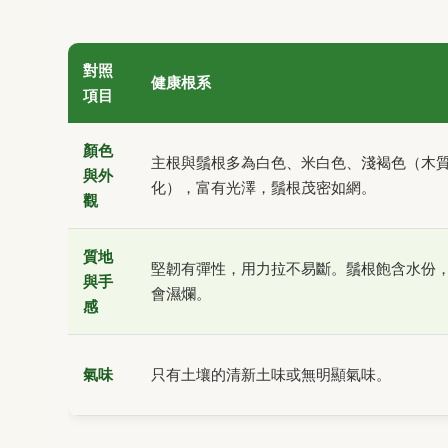
對照
健康根系
項目
顏色
主根與鬚根多為白色、米白色、淺褐色（木
與外
化），富有光澤，鬚根茂密如網。
觀
質地
堅韌有彈性，用力拉不易斷。鬚根飽含水份
與手
會濕爛。
感
氣味
只有土壤的清新土味或無明顯氣味。