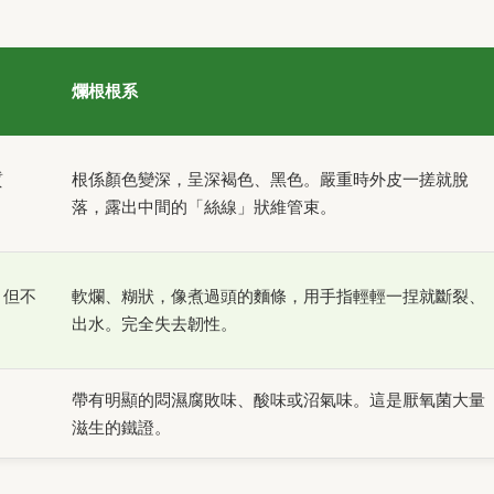
爛根根系
質
根係顏色變深，呈深褐色、黑色。嚴重時外皮一搓就脫
落，露出中間的「絲線」狀維管束。
，但不
軟爛、糊狀，像煮過頭的麵條，用手指輕輕一捏就斷裂、
出水。完全失去韌性。
帶有明顯的悶濕腐敗味、酸味或沼氣味。這是厭氧菌大量
滋生的鐵證。