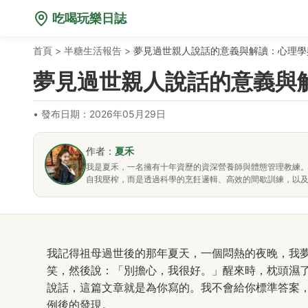
吃喝玩樂日誌
首頁
>
半糖生活報告
>
夢見過世親人說話的意義與解讀：心理學
夢見過世親人說話的意義與
•
發布日期：2026年05月29日
作者：
夏禾
我是夏禾，一名擁有十年資歷的資深營養師與體態管理教練
自我壓榨，而是透過科學的烹飪邏輯、高效的間歇訓練，以
我記得祖母過世後的那年夏天，一個悶熱的夜晚，我
笑，然後說：「別擔心，我很好。」醒來時，枕頭濕
說話，這篇文章就是為你寫的。我不會給你標準答案
例後的發現。