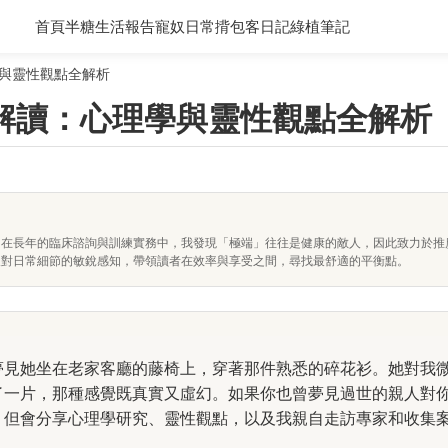
首頁
半糖生活報告
寵奴日常
揹包客日記
綠植筆記
與靈性觀點全解析
解讀：心理學與靈性觀點全解析
。在長年的臨床諮詢與訓練實務中，我發現「極端」往往是健康的敵人，因此致力於推
及對日常細節的敏銳感知，帶領讀者在效率與享受之間，尋找最舒適的平衡點。
夢見她坐在老家客廳的藤椅上，穿著那件熟悉的碎花衫。她對我
了一片，那種感覺既真實又虛幻。如果你也曾夢見過世的親人對
，但會分享心理學研究、靈性觀點，以及我親自走訪專家和收集