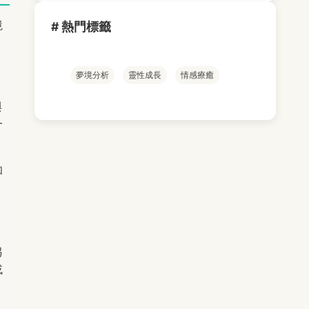
境
# 熱門標籤
夢境分析
靈性成長
情感療癒
與
一
和
另
或