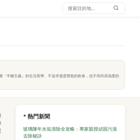
廣「半糖主義」的生活美學。不追求過度禁慾的飲食，也不崇尚高強度的
微
* 熱門新聞
你
玻璃陳年水垢清除全攻略：專家親授頑固污漬
案
去除秘訣