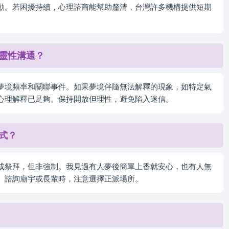
動。若困擾持續，心理諮商能幫助釐清，台灣許多機構提供短期
靈性溝通？
夢境頻率和關聯事件。如果夢境伴隨無法解釋的現象，如特定氣
心理解釋已足夠。保持開放但理性，避免陷入迷信。
式？
或祭拜，但非強制。我見過有人夢後簡單上香就安心，也有人無
。諮詢廟宇或長輩時，注意選擇正派場所。