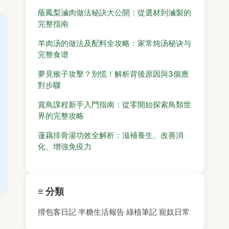
蔭鳳梨滷肉做法秘訣大公開：從選材到滷製的
完整指南
羊肉汤的做法及配料全攻略：家常炖汤秘诀与
完整食谱
夢見猴子攻擊？別慌！解析背後原因與3個應
對步驟
賞鳥課程新手入門指南：從零開始探索鳥類世
界的完整攻略
蓮藕排骨湯功效全解析：滋補養生、改善消
化、增強免疫力
≡ 分類
揹包客日記
半糖生活報告
綠植筆記
寵奴日常