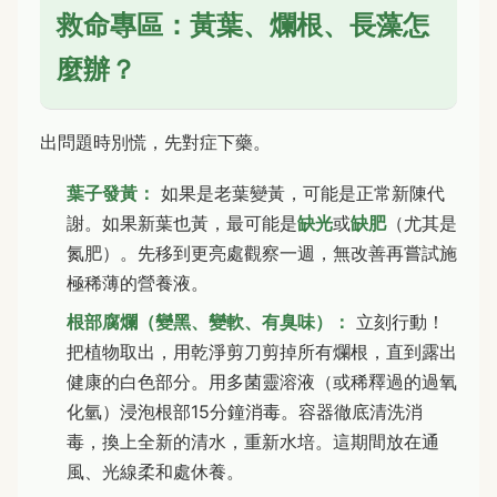
救命專區：黃葉、爛根、長藻怎
麼辦？
出問題時別慌，先對症下藥。
葉子發黃：
如果是老葉變黃，可能是正常新陳代
謝。如果新葉也黃，最可能是
缺光
或
缺肥
（尤其是
氮肥）。先移到更亮處觀察一週，無改善再嘗試施
極稀薄的營養液。
根部腐爛（變黑、變軟、有臭味）：
立刻行動！
把植物取出，用乾淨剪刀剪掉所有爛根，直到露出
健康的白色部分。用多菌靈溶液（或稀釋過的過氧
化氫）浸泡根部15分鐘消毒。容器徹底清洗消
毒，換上全新的清水，重新水培。這期間放在通
風、光線柔和處休養。