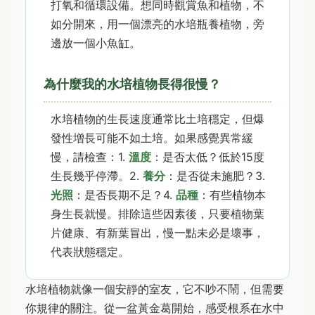
打氧和循環設備。想同時觀賞魚和植物，不
如分開來，用一個漂亮的水培瓶養植物，旁
邊放一個小魚缸。
為什麼我的水培植物長得很慢？
水培植物的生長速度通常比土培穩定，但爆
發性增長可能不如土培。如果感覺異常緩
慢，請檢查：1.
溫度
：是否太低？低於15度
生長幾乎停滯。2.
養分
：是否從未施肥？3.
光照
：是否長期不足？4.
品種
：有些植物本
身生長就慢。排除這些因素後，只要植物葉
片健康、有新葉冒出，慢一點未必是壞事，
代表狀態穩定。
水培植物就像一個安靜的室友，它不吵不鬧，但需要
你規律的關注。從一盆黃金葛開始，感受根系在水中