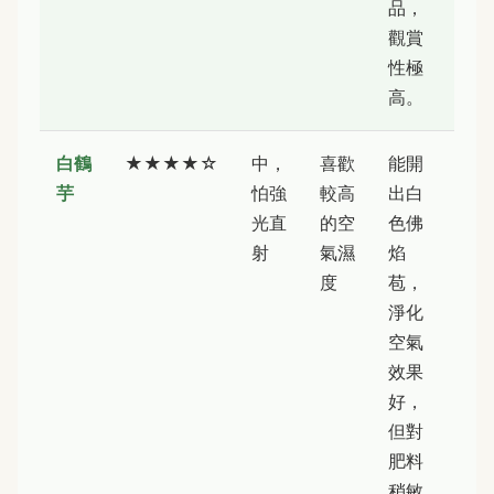
品，
觀賞
性極
高。
白鶴
★★★★☆
中，
喜歡
能開
芋
怕強
較高
出白
光直
的空
色佛
射
氣濕
焰
度
苞，
淨化
空氣
效果
好，
但對
肥料
稍敏