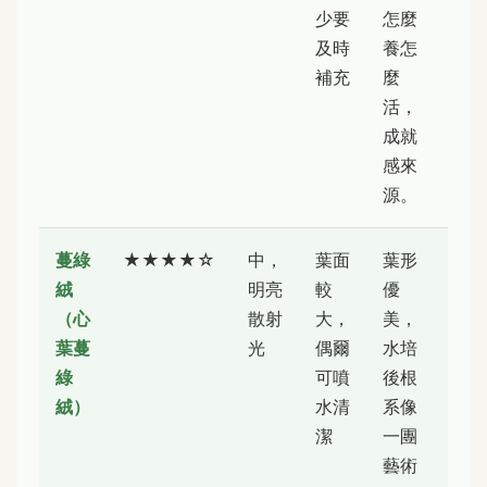
少要
怎麼
及時
養怎
補充
麼
活，
成就
感來
源。
蔓綠
★★★★☆
中，
葉面
葉形
絨
明亮
較
優
（心
散射
大，
美，
葉蔓
光
偶爾
水培
綠
可噴
後根
絨）
水清
系像
潔
一團
藝術