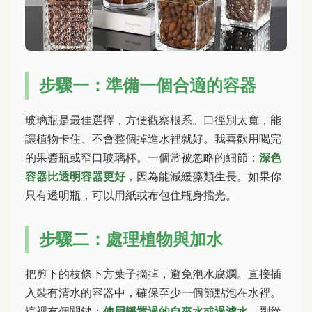
步驟一：準備一個合適的容器
玻璃瓶是最佳選擇，方便觀察根系。口徑別太寬，能
讓植物卡住、不會整個掉進水裡就好。我喜歡用喝完
的果醬瓶或窄口玻璃杯。一個常被忽略的細節：
深色
容器比透明容器更好
，因為能減緩藻類生長。如果你
只有透明瓶，可以用紙或布包住瓶身擋光。
步驟二：處理植物與加水
把剪下的枝條下方葉子摘掉，避免泡水腐爛。直接插
入裝有清水的容器中，確保至少一個節點泡在水裡。
這裡有個關鍵：
使用靜置過的自來水或過濾水
。剛從