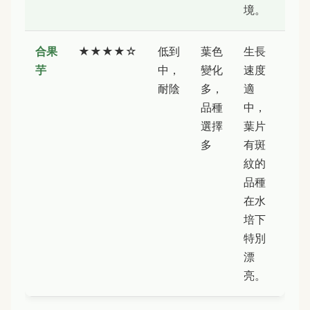
境。
合果
★★★★☆
低到
葉色
生長
芋
中，
變化
速度
耐陰
多，
適
品種
中，
選擇
葉片
多
有斑
紋的
品種
在水
培下
特別
漂
亮。