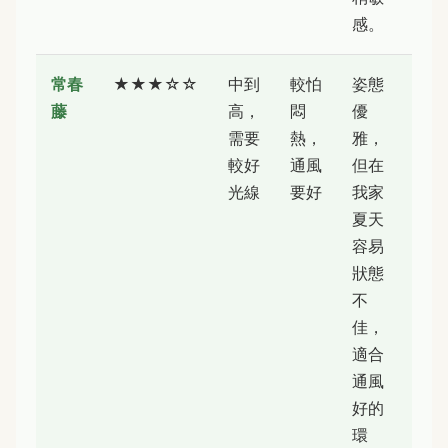
感。
常春
★★★☆☆
中到
較怕
姿態
藤
高，
悶
優
需要
熱，
雅，
較好
通風
但在
光線
要好
我家
夏天
容易
狀態
不
佳，
適合
通風
好的
環