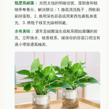
瓶壁長綠藻：
光照太強的明確信號。藻類會和植
物爭奪養分。解決辦法：1. 徹底清洗瓶子，用軟刷
刷掉藻類。2. 換用深色容器或用東西包裹瓶身遮
光。3. 將瓶子移至光線稍弱處。
水有臭味：
通常是細菌滋生或根系開始腐爛的前
兆。立即換水、檢查根系。確保你的容器口徑沒有
過小導致通風極差。