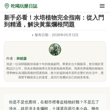
吃喝玩樂日誌
新手必看！水培植物完全指南：從入門
到精通，解決黃葉爛根問題
•
發布日期：2026年05月12日
作者：
林睦森
我是一位深耕園藝領域逾十年的植栽顧問。畢業於台大園藝系，曾任職於景
觀設計公司，現為全職植物博主與居家植栽佈置師。我擅長將複雜的植物生
理學轉化為淺顯易懂的照護指南，致力於協助城市居民在繁忙的生活中，透
過雙手觸摸泥土的溫度，成功打造屬於自己的綠意角落。
你是不是也覺得，在都市裡養盆植物好難？不是忘了
澆水，就是澆太多爛根，土壤還容易引來小蟲。幾年