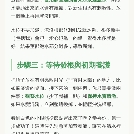
水龍頭出來的水含有氯氣，對新生根系有刺激性。放
一個晚上再用就沒問題。
水位不要加滿，淹沒根部1/3到1/2就足夠。很多新手
（包括我）會犯「愛心氾濫」的錯，覺得水多就是
好，結果莖部泡水部分過多，導致腐爛。
步驟三：等待發根與初期養護
把瓶子放在有明亮散射光（非直射太陽）的地方，比
如窗簾邊的桌面。接下來的一到兩週，你只需要做兩
件事：
觀察水位
（少了就補一點）和
保持水質清澈
。
如果水變混濁，立刻整瓶換掉，並輕輕沖洗根部。
看到白色的小根鬚從節點冒出來了嗎？恭喜你，第一
步成功了！這時候先別急著加營養液，讓它在清水裡
把根系長得更茂密一些。