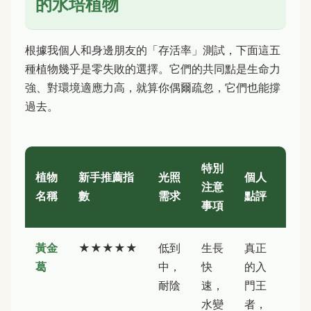
的水培植物
根據我個人和身邊朋友的「存活率」測試，下面這五
種植物幾乎是零失敗的選擇。它們的共同點是生命力
強、對環境適應力高，就算你偶爾疏忽，它們也能撐
過去。
特別
植物
新手推薦指
光照
個人
注意
名稱
數
需求
點評
事項
黃金
★★★★★
低到
生長
真正
葛
中，
快
的入
耐陰
速，
門王
水變
者，