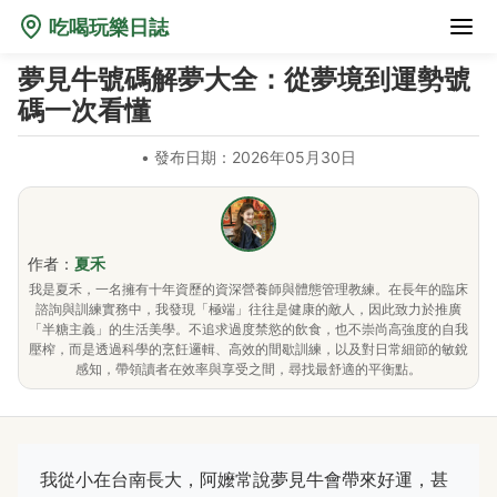
吃喝玩樂日誌
夢見牛號碼解夢大全：從夢境到運勢號
碼一次看懂
•
發布日期：2026年05月30日
作者：
夏禾
我是夏禾，一名擁有十年資歷的資深營養師與體態管理教練。在長年的臨床
諮詢與訓練實務中，我發現「極端」往往是健康的敵人，因此致力於推廣
「半糖主義」的生活美學。不追求過度禁慾的飲食，也不崇尚高強度的自我
壓榨，而是透過科學的烹飪邏輯、高效的間歇訓練，以及對日常細節的敏銳
感知，帶領讀者在效率與享受之間，尋找最舒適的平衡點。
我從小在台南長大，阿嬤常說夢見牛會帶來好運，甚