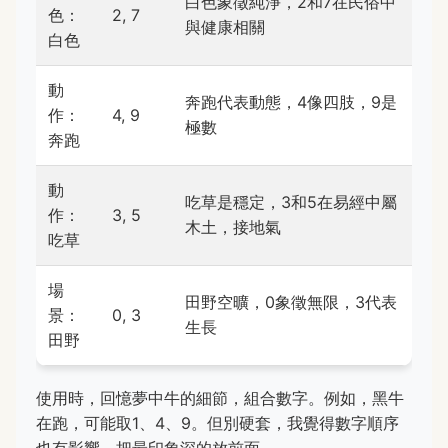
白色象徵純淨，2和7在民俗中
色：
2, 7
與健康相關
白色
動
奔跑代表動態，4像四肢，9是
作：
4, 9
極數
奔跑
動
吃草是穩定，3和5在易經中屬
作：
3, 5
木土，接地氣
吃草
場
田野空曠，0象徵無限，3代表
景：
0, 3
生長
田野
使用時，回憶夢中牛的細節，組合數字。例如，黑牛
在跑，可能取1、4、9。但別硬套，我覺得數字順序