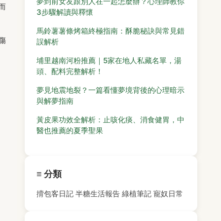
夢到前女友跟別人在一起怎麼辦？心理師教你
而
3步驟解讀與釋懷
馬鈴薯薯條烤箱終極指南：酥脆秘訣與常見錯
傷
誤解析
埔里越南河粉推薦｜5家在地人私藏名單，湯
頭、配料完整解析！
夢見地震地裂？一篇看懂夢境背後的心理暗示
與解夢指南
黃皮果功效全解析：止咳化痰、消食健胃，中
醫也推薦的夏季聖果
≡ 分類
揹包客日記
半糖生活報告
綠植筆記
寵奴日常