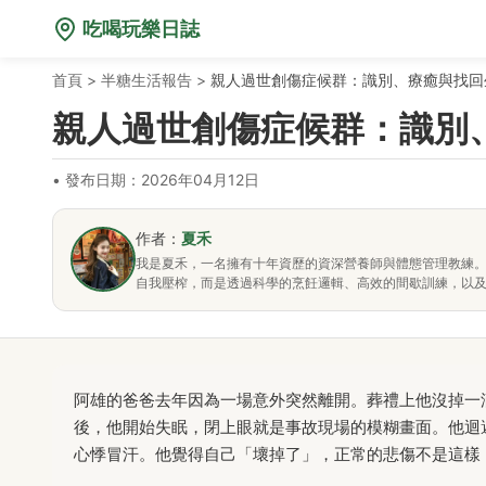
吃喝玩樂日誌
首頁
>
半糖生活報告
>
親人過世創傷症候群：識別、療癒與找回
親人過世創傷症候群：識別
•
發布日期：2026年04月12日
作者：
夏禾
我是夏禾，一名擁有十年資歷的資深營養師與體態管理教練
自我壓榨，而是透過科學的烹飪邏輯、高效的間歇訓練，以
阿雄的爸爸去年因為一場意外突然離開。葬禮上他沒掉一
後，他開始失眠，閉上眼就是事故現場的模糊畫面。他迴
心悸冒汗。他覺得自己「壞掉了」，正常的悲傷不是這樣