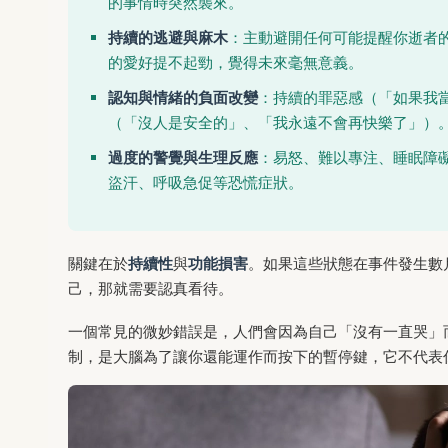
的事情時突然襲來。
持續的逃避與麻木
：主動避開任何可能提醒你逝者
的愛好提不起勁，覺得未來毫無意義。
認知與情緒的負面改變
：持續的罪惡感（「如果我
（「沒人是安全的」、「我永遠不會再快樂了」）
過度的警覺與生理反應
：易怒、難以專注、睡眠障
盜汗、呼吸急促等恐慌症狀。
關鍵在於
持續性
與
功能損害
。如果這些狀態在事件發生數
己，那就需要認真看待。
一個常見的微妙錯誤是，人們會因為自己「沒有一直哭」
制，是大腦為了讓你還能運作而按下的暫停鍵，它不代表