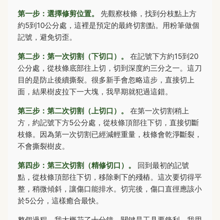
第一步：選擇修剪位置。
先觀察枝條，找到分枝點上方
約5到10公分處，這裡是預定的最終切割點。用粉筆做個
記號，避免切歪。
第二步：第一次切割（下切口）。
在記號下方約15到20
公分處，從枝條底部往上切，切到深度約三分之一。這刀
目的是防止後續撕裂。很多新手會忽略這步，直接切上
面，結果樹皮拉下一大塊，我早期就犯過這錯。
第三步：第二次切割（上切口）。
在第一次切割稍上
方，約記號下方5公分處，從枝條頂部往下切，直接切斷
枝條。因為第一次切割已經減輕重量，枝條會乾淨斷裂，
不會撕裂樹皮。
第四步：第三次切割（精修切口）。
回到最初的記號
點，從枝條頂部往下切，移除剩下的殘樁。這次要切得平
整，稍微傾斜，讓傷口能排水。切完後，傷口直徑應該小
於5公分，這樣癒合最快。
整個過程，我大概花了十分鐘。關鍵是工具要鋒利，我用