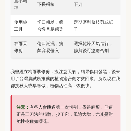
置不精
下長殘樁
下刀
準
使用鈍
切口粗糙，癒
定期磨利修枝剪或鋸
工具
合慢且易感染
子
在雨天
傷口潮濕，病
選擇乾燥天氣進行，
修剪
菌容易侵入
修剪後可塗癒合劑
我曾經在梅雨季修剪，沒注意天氣，結果傷口發黑，後來
用了台灣農試所推薦的植物癒合劑才救回來。所以現在我
都挑秋天或早春做，植物活性高，恢復快。
注意：
有些人會跳過第一次切割，覺得麻煩，但這
正是三刀法的精髓。少了它，風險大增，尤其是對
脆性樹種如櫻花。