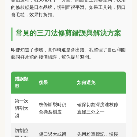
的修枝鋸是日本品牌，切割面很平滑。如果工具鈍，切口
會毛糙，效果打折扣。
常見的三刀法修剪錯誤與解決方案
即使知道了步驟，實作時還是會出錯。我整理了自己和園
藝同好常犯的幾個錯誤，幫你提前避開。
錯誤類
後果
如何避免
型
第一次
枝條斷裂時仍
確保切割深度達枝條
切割太
會撕裂樹皮
直徑三分之一
淺
切割位
傷口過大或留
先用粉筆標記，慢慢