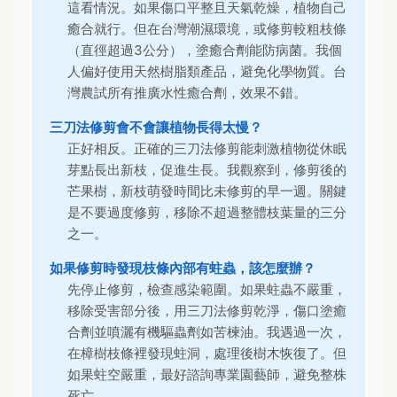
這看情況。如果傷口平整且天氣乾燥，植物自己
癒合就行。但在台灣潮濕環境，或修剪較粗枝條
（直徑超過3公分），塗癒合劑能防病菌。我個
人偏好使用天然樹脂類產品，避免化學物質。台
灣農試所有推廣水性癒合劑，效果不錯。
三刀法修剪會不會讓植物長得太慢？
正好相反。正確的三刀法修剪能刺激植物從休眠
芽點長出新枝，促進生長。我觀察到，修剪後的
芒果樹，新枝萌發時間比未修剪的早一週。關鍵
是不要過度修剪，移除不超過整體枝葉量的三分
之一。
如果修剪時發現枝條內部有蛀蟲，該怎麼辦？
先停止修剪，檢查感染範圍。如果蛀蟲不嚴重，
移除受害部分後，用三刀法修剪乾淨，傷口塗癒
合劑並噴灑有機驅蟲劑如苦楝油。我遇過一次，
在樟樹枝條裡發現蛀洞，處理後樹木恢復了。但
如果蛀空嚴重，最好諮詢專業園藝師，避免整株
死亡。