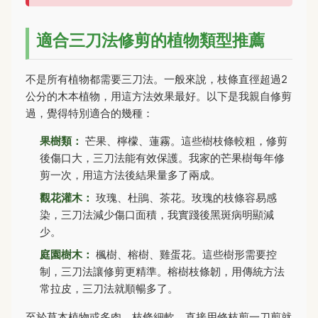
適合三刀法修剪的植物類型推薦
不是所有植物都需要三刀法。一般來說，枝條直徑超過2
公分的木本植物，用這方法效果最好。以下是我親自修剪
過，覺得特別適合的幾種：
果樹類：
芒果、檸檬、蓮霧。這些樹枝條較粗，修剪
後傷口大，三刀法能有效保護。我家的芒果樹每年修
剪一次，用這方法後結果量多了兩成。
觀花灌木：
玫瑰、杜鵑、茶花。玫瑰的枝條容易感
染，三刀法減少傷口面積，我實踐後黑斑病明顯減
少。
庭園樹木：
楓樹、榕樹、雞蛋花。這些樹形需要控
制，三刀法讓修剪更精準。榕樹枝條韌，用傳統方法
常拉皮，三刀法就順暢多了。
至於草本植物或多肉，枝條細軟，直接用修枝剪一刀剪就