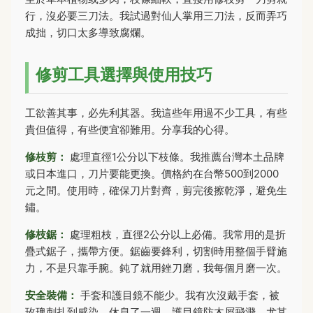
行，沒必要三刀法。我試過對仙人掌用三刀法，反而弄巧
成拙，切口太多導致腐爛。
修剪工具選擇與使用技巧
工欲善其事，必先利其器。我這些年用過不少工具，有些
貴但值得，有些便宜卻難用。分享我的心得。
修枝剪：
處理直徑1公分以下枝條。我推薦台灣本土品牌
或日本進口，刀片要能更換。價格約在台幣500到2000
元之間。使用時，確保刀片對齊，剪完後擦乾淨，避免生
鏽。
修枝鋸：
處理粗枝，直徑2公分以上必備。我常用的是折
疊式鋸子，攜帶方便。鋸齒要鋒利，切割時用整個手臂施
力，不是只靠手腕。鈍了就用銼刀磨，我每個月磨一次。
安全裝備：
手套和護目鏡不能少。我有次沒戴手套，被
玫瑰刺扎到感染，休息了一週。護目鏡防木屑飛濺，尤其