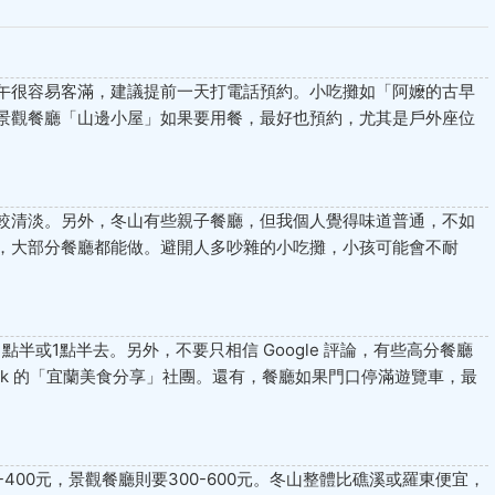
午很容易客滿，建議提前一天打電話預約。小吃攤如「阿嬤的古早
景觀餐廳「山邊小屋」如果要用餐，最好也預約，尤其是戶外座位
較清淡。另外，冬山有些親子餐廳，但我個人覺得味道普通，不如
，大部分餐廳都能做。避開人多吵雜的小吃攤，小孩可能會不耐
點半或1點半去。另外，不要只相信 Google 評論，有些高分餐廳
ook 的「宜蘭美食分享」社團。還有，餐廳如果門口停滿遊覽車，最
-400元，景觀餐廳則要300-600元。冬山整體比礁溪或羅東便宜，