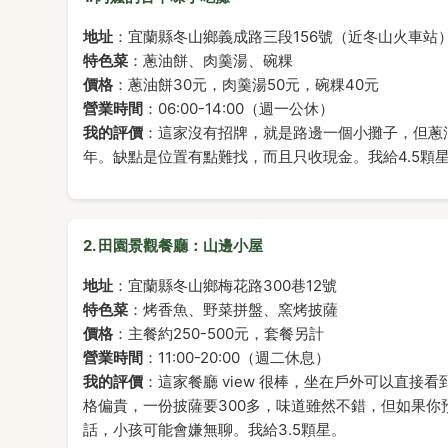
地址
：宜蘭縣冬山鄉義成路三段156號（近冬山火車站
特色菜
：蔥油餅、肉羹湯、碗粿
價格
：蔥油餅30元，肉羹湯50元，碗粿40元
營業時間
：06:00-14:00（週一公休）
我的評價
：這家沒有招牌，就是路邊一個小攤子，但蔥
年。缺點是位置有點難找，而且只收現金。我給4.5顆星
2. 田園景觀餐廳：山邊小屋
地址
：宜蘭縣冬山鄉梅花路300巷12號
特色菜
：烤香魚、野菜拼盤、窯烤披薩
價格
：主餐約250-500元，套餐另計
營業時間
：11:00-20:00（週二休息）
我的評價
：這家餐廳 view 很棒，坐在戶外可以直
格偏貴，一份披薩要300多，味道雖然不錯，但如果你
話，小孩可能會嫌無聊。我給3.5顆星。