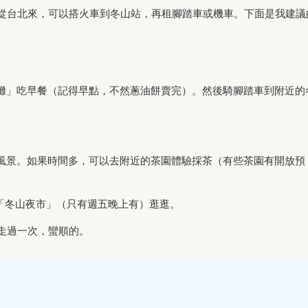
從台北來，可以搭火車到冬山站，再租腳踏車或機車。下面是我建議
小吃攤」吃早餐（記得早點，不然蔥油餅賣完）。然後騎腳踏車到附近的
。
。
欣賞風景。如果時間多，可以去附近的茶園體驗採茶（有些茶園有開放預
去「冬山夜市」（只有週五晚上有）逛逛。
走過一次，蠻順的。