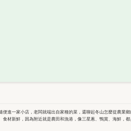
隨便進一家小店，老闆就端出自家種的菜，還聊起冬山怎麼從農業鄉
。食材新鮮，因為附近就是農田和漁港，像三星蔥、鴨賞、海鮮，都