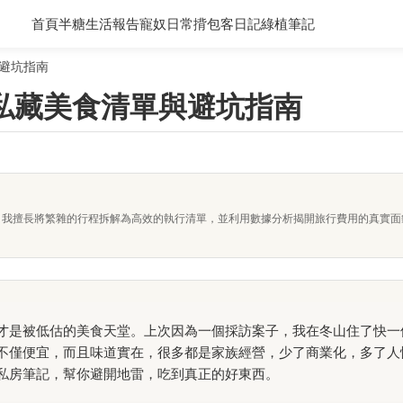
首頁
半糖生活報告
寵奴日常
揹包客日記
綠植筆記
避坑指南
私藏美食清單與避坑指南
者。我擅長將繁雜的行程拆解為高效的執行清單，並利用數據分析揭開旅行費用的真實
才是被低估的美食天堂。上次因為一個採訪案子，我在冬山住了快一
不僅便宜，而且味道實在，很多都是家族經營，少了商業化，多了人
私房筆記，幫你避開地雷，吃到真正的好東西。