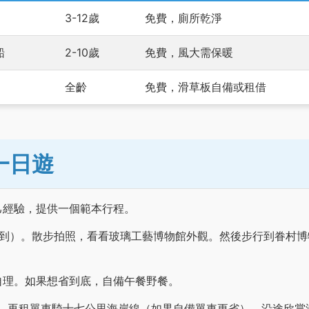
3-12歲
免費，廁所乾淨
船
2-10歲
免費，風大需保暖
全齡
免費，滑草板自備或租借
一日遊
己經驗，提供一個範本行程。
點到）。散步拍照，看看玻璃工藝博物館外觀。然後步行到眷村博
自理。如果想省到底，自備午餐野餐。
，再租單車騎十七公里海岸線（如果自備單車更省）。沿途欣賞