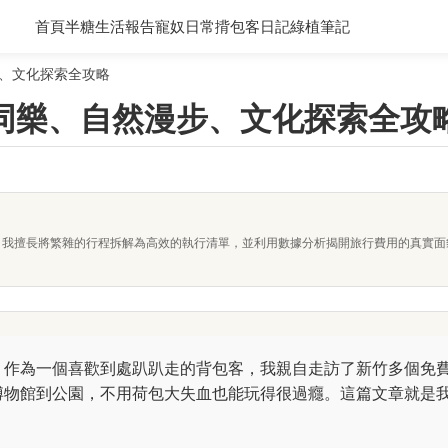
首頁
半糖生活報告
寵奴日常
揹包客日記
綠植筆記
、文化探索全攻略
同樂、自然漫步、文化探索全攻
者。我擅長將繁雜的行程拆解為高效的執行清單，並利用數據分析揭開旅行費用的真實
？作為一個喜歡到處趴趴走的背包客，我親自走訪了新竹多個免
博物館到公園，不用荷包大失血也能玩得很過癮。這篇文章就是