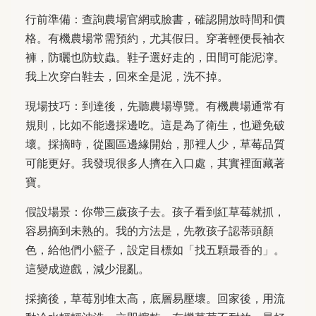
行前準備：查詢農場官網或臉書，確認開放時間和價
格。有機農場常需預約，尤其假日。穿著輕便長袖衣
褲，防曬也防蚊蟲。鞋子選好走的，田間可能泥濘。
我上次穿白鞋去，回來全是泥，洗不掉。
現場技巧：到達後，先聽農場導覽。有機農場通常有
規則，比如不能邊採邊吃。這是為了衛生，也避免破
壞。採摘時，從園區邊緣開始，那裡人少，草莓品質
可能更好。我發現很多人擠在入口處，其實裡面藏著
寶。
假設場景：你帶三歲孩子去。孩子看到紅草莓就抓，
容易摘到未熟的。我的方法是，先教孩子認蒂頭顏
色，給他們小籃子，設定目標如「找五顆最香的」。
這變成遊戲，減少混亂。
採摘後，草莓別堆太高，底層易壓壞。回家後，用流