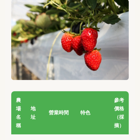
農
參考
場
地
價格
營業時間
特色
名
址
（採
稱
摘）