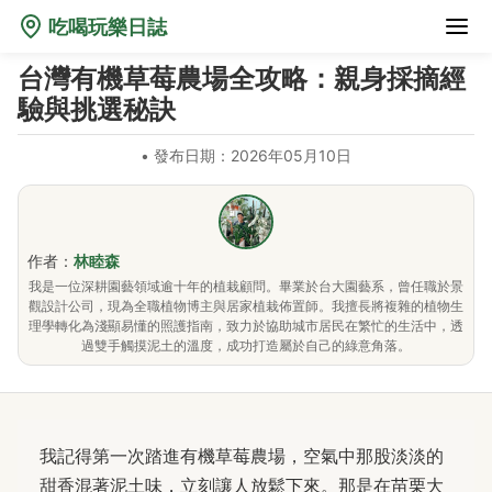
吃喝玩樂日誌
台灣有機草莓農場全攻略：親身採摘經
驗與挑選秘訣
•
發布日期：2026年05月10日
作者：
林睦森
我是一位深耕園藝領域逾十年的植栽顧問。畢業於台大園藝系，曾任職於景
觀設計公司，現為全職植物博主與居家植栽佈置師。我擅長將複雜的植物生
理學轉化為淺顯易懂的照護指南，致力於協助城市居民在繁忙的生活中，透
過雙手觸摸泥土的溫度，成功打造屬於自己的綠意角落。
我記得第一次踏進有機草莓農場，空氣中那股淡淡的
甜香混著泥土味，立刻讓人放鬆下來。那是在苗栗大