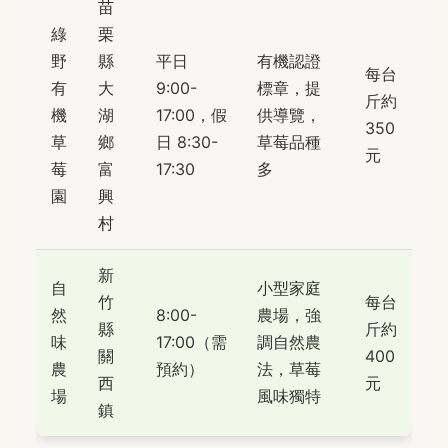
苗
綠
栗
野
縣
平日
有機認證
每台
有
大
9:00-
標章，提
斤約
機
湖
17:00，假
供導覽，
350
草
鄉
日 8:30-
草莓品種
元
莓
富
17:30
多
園
興
村
新
自
小型家庭
竹
每台
然
8:00-
農場，強
縣
斤約
味
17:00（需
調自然農
關
400
農
預約）
法，草莓
西
元
場
風味獨特
鎮