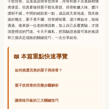
子炆排骨。這道菜說簡單也簡單，排骨和栗子丟進鍋裡燉
煮便是。但真要做得栗子鬆化香甜、排骨軟嫩入味、醬汁
濃郁不膩，中間的細節差一點，成品就天差地遠。我失敗
過好幾次，栗子煮不爛、排骨腥味重、湯汁稀如水，統統
遇過。後來跟一位老師傅請教，加上自己反覆實驗，才摸
清楚裡頭的門道。今天不藏私，把我驗證過最可靠的食譜
和三個決定成敗的關鍵技巧，一次分享給你。
📖 本篇重點快速導覽
如何挑選完美的栗子與排骨？
粟子炆排骨的完整步驟解析
讓美味升級的三大關鍵技巧