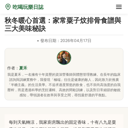
吃喝玩樂日誌
秋冬暖心首選：家常粟子炆排骨食譜與
三大美味秘訣
•
發布日期：2026年04月17日
作者：
夏禾
我是夏禾，一名擁有十年資歷的資深營養師與體態管理教練。在長年的臨床
諮詢與訓練實務中，我發現「極端」往往是健康的敵人，因此致力於推廣
「半糖主義」的生活美學。不追求過度禁慾的飲食，也不崇尚高強度的自我
壓榨，而是透過科學的烹飪邏輯、高效的間歇訓練，以及對日常細節的敏銳
感知，帶領讀者在效率與享受之間，尋找最舒適的平衡點。
每到天氣轉涼，我家廚房飄出的固定香味，十有八九是粟