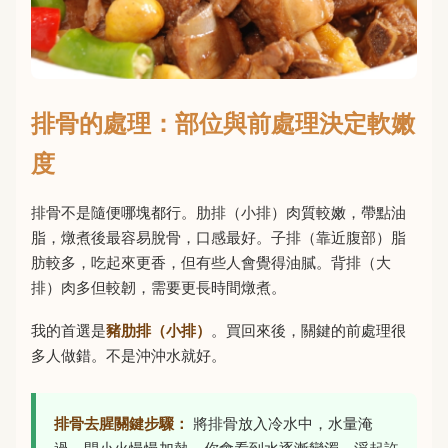
排骨的處理：部位與前處理決定軟嫩
度
排骨不是隨便哪塊都行。肋排（小排）肉質較嫩，帶點油
脂，燉煮後最容易脫骨，口感最好。子排（靠近腹部）脂
肪較多，吃起來更香，但有些人會覺得油膩。背排（大
排）肉多但較韌，需要更長時間燉煮。
我的首選是
豬肋排（小排）
。買回來後，關鍵的前處理很
多人做錯。不是沖沖水就好。
排骨去腥關鍵步驟：
將排骨放入冷水中，水量淹