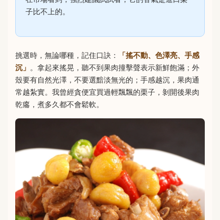
子比不上的。
挑選時，無論哪種，記住口訣：
「搖不動、色澤亮、手感
沉」
。拿起來搖晃，聽不到果肉撞擊聲表示新鮮飽滿；外
殼要有自然光澤，不要選黯淡無光的；手感越沉，果肉通
常越紮實。我曾經貪便宜買過輕飄飄的栗子，剝開後果肉
乾癟，煮多久都不會鬆軟。