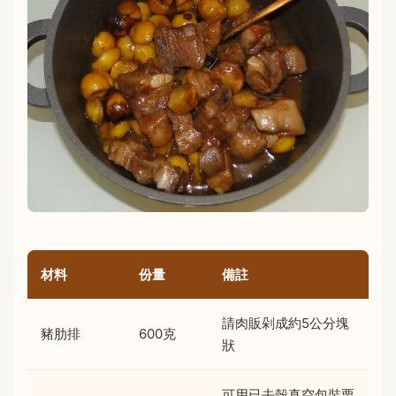
材料
份量
備註
請肉販剁成約5公分塊
豬肋排
600克
狀
可用已去殼真空包裝栗