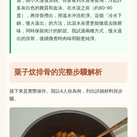
過，開小火慢慢加熱。你會看到水逐漸變濁，浮起許
多灰白色的雜質和血沫。在水滾之前（約80-90
度），將排骨撈出，用溫水沖洗乾淨。這個「冷水下
鍋，慢火逼出」的方法，比滾水汆燙更能徹底去除腥
味，同時保留肉汁的鮮甜。我試過兩種方式，慢火逼
出的排骨，後續燉煮時肉味明顯更純淨。
粟子炆排骨的完整步驟解析
接下來是實際操作。我以4人份為例，列出詳細材料與步
驟。