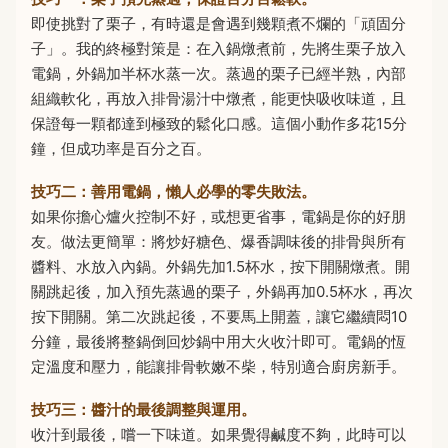
即使挑對了栗子，有時還是會遇到幾顆煮不爛的「頑固分
子」。我的終極對策是：在入鍋燉煮前，先將生栗子放入
電鍋，外鍋加半杯水蒸一次。蒸過的栗子已經半熟，內部
組織軟化，再放入排骨湯汁中燉煮，能更快吸收味道，且
保證每一顆都達到極致的鬆化口感。這個小動作多花15分
鐘，但成功率是百分之百。
技巧二：善用電鍋，懶人必學的零失敗法。
如果你擔心爐火控制不好，或想更省事，電鍋是你的好朋
友。做法更簡單：將炒好糖色、爆香調味後的排骨與所有
醬料、水放入內鍋。外鍋先加1.5杯水，按下開關燉煮。開
關跳起後，加入預先蒸過的栗子，外鍋再加0.5杯水，再次
按下開關。第二次跳起後，不要馬上開蓋，讓它繼續悶10
分鐘，最後將整鍋倒回炒鍋中用大火收汁即可。電鍋的恆
定溫度和壓力，能讓排骨軟嫩不柴，特別適合廚房新手。
技巧三：醬汁的最後調整與運用。
收汁到最後，嚐一下味道。如果覺得鹹度不夠，此時可以