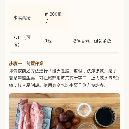
約800毫
水或高湯
升
八角（可
1粒
增添香氣，但勿多放
選）
步驟一：前置作業
排骨按前述方法進行「慢火逼腥」處理，洗淨瀝乾。栗子
若是帶殼生栗，可在尾部用剪刀剪十字口，放入滾水煮5分
鐘，較容易剝殼。使用真空包裝生栗子則方便許多。