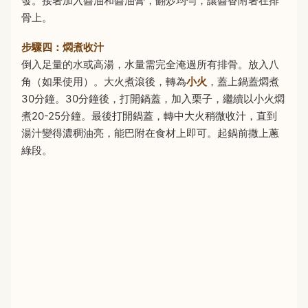
發。接著加入醬油和醬油膏，翻炒均勻，讓醬香附著在排
骨上。
步驟四：燜煮收汁
倒入足量的水或高湯，水量需完全淹過所有排骨。放入八
角（如果使用）。大火煮滾後，轉為
小火
，蓋上鍋蓋燜煮
30分鐘。30分鐘後，打開鍋蓋，加入栗子，繼續以小火燜
煮20-25分鐘。最後打開鍋蓋，轉中大火稍微收汁，直到
湯汁變得濃稠油亮，能巴附在食材上即可。起鍋前撒上蔥
綠段。