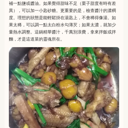
補一點鹽或醬油。如果覺得甜味不足（栗子甜度有時有差
異），可以加一小匙砂糖。更重要的是，檢查醬汁的濃稠
度。理想的狀態是能輕鬆掛在湯匙上，不會稀得像湯。如
果太稀，可以調一點太白粉水勾薄芡；如果太濃，就加少
量熱水調整。這鍋精華醬汁，千萬別浪費，拿來拌飯或拌
麵，才是這道菜的靈魂所在。