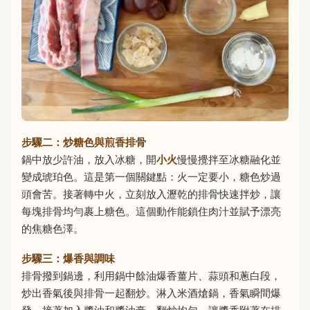
步驟二：炒糖色與煎香排骨
鍋中放少許油，放入冰糖，開
小火
慢慢攪拌至冰糖融化並
變成琥珀色。這是第一個關鍵點：火一定要小，糖色炒過
頭會苦。接著轉中火，立刻放入瀝乾的排骨快速拌炒，讓
每塊排骨均勻裹上糖色。這個動作能鎖住肉汁並賦予漂亮
的焦糖色澤。
步驟三：爆香與調味
排骨撥到鍋邊，利用鍋中餘油爆香薑片、蒜頭和蔥白段，
炒出香氣後與排骨一起翻炒。淋入米酒熗鍋，香氣瞬間爆