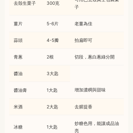
去殼生栗子
300克
子
薑片
5-6片
老薑為佳
蒜頭
4-5瓣
拍扁即可
青蔥
2根
切段，蔥白蔥綠分開
醬油
3大匙
增加濃稠與甜味
醬油膏
1大匙
米酒
2大匙
去腥提香
炒糖色用，能讓成品油
冰糖
1大匙
亮