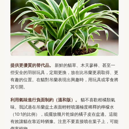
提供更優質的替代品。
新鮮的貓草、木天蓼棒、甚至一
些安全的羽狀玩具，定期更換，放在比吊蘭更易取得、更
有趣的位置。在貓對吊蘭表現出興趣時，用玩具或零食將
其引開。
利用氣味進行負面制約（溫和版）。
貓不喜歡柑橘類氣
味。我試過在吊蘭盆土表面輕輕噴灑極度稀釋的檸檬水
（10:1的比例），或擺放幾片乾燥的橘子皮在盆邊。這能
有效讓貓在靠近時猶豫。注意不要直接噴在葉子上，可能
傷害植物。