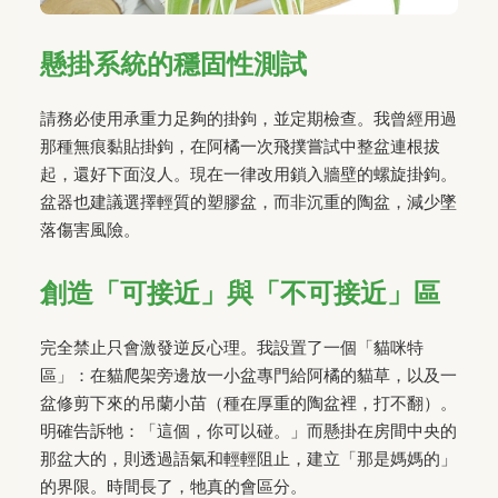
懸掛系統的穩固性測試
請務必使用承重力足夠的掛鉤，並定期檢查。我曾經用過
那種無痕黏貼掛鉤，在阿橘一次飛撲嘗試中整盆連根拔
起，還好下面沒人。現在一律改用鎖入牆壁的螺旋掛鉤。
盆器也建議選擇輕質的塑膠盆，而非沉重的陶盆，減少墜
落傷害風險。
創造「可接近」與「不可接近」區
完全禁止只會激發逆反心理。我設置了一個「貓咪特
區」：在貓爬架旁邊放一小盆專門給阿橘的貓草，以及一
盆修剪下來的吊蘭小苗（種在厚重的陶盆裡，打不翻）。
明確告訴牠：「這個，你可以碰。」而懸掛在房間中央的
那盆大的，則透過語氣和輕輕阻止，建立「那是媽媽的」
的界限。時間長了，牠真的會區分。