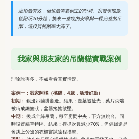
這招最有效，但也最需要飼主的堅持。我發現晚飯
後陪玩20分鐘，換來一整晚的安寧與一棵完整的吊
蘭，這投資報酬率太高了。
我家與朋友家的吊蘭貓實戰案例
理論說再多，不如看看真實情況。
案例一：我家阿橘（橘貓，4歲，活潑好動）
初期：
銀邊吊蘭掛窗邊。結果：走莖被扯光，葉片尖端
被啃成鋸齒狀，盆器搖搖欲墜。
中期：
換成全綠吊蘭，移至房間中央，下方無跳台。同
時設置貓草特區。結果：撲抓次數減少70%，但偶爾還是
會跳上旁邊的衣櫃嘗試遠程撲擊。