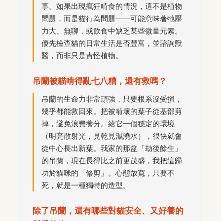
事。如果出現瘋狂啃食的情況，這不是植物
問題，而是貓行為問題——可能意味著牠壓
力大、無聊，或飲食中缺乏某些微量元素。
優先檢查貓的日常生活是否豐富，並諮詢獸
醫，而非只是責怪植物。
吊蘭被貓啃得亂七八糟，還有救嗎？
吊蘭的生命力非常頑強，只要根系沒受損，
幾乎都能救回來。把被啃壞的葉子從基部剪
掉，避免浪費養分。給它一個穩定的環境
（明亮散射光，見乾見濕澆水），很快就會
從中心長出新葉。我家的那盆「劫後餘生」
的吊蘭，現在長得比之前更茂盛，我把這歸
功於貓咪的「修剪」。心態放寬，只要不
死，就是一種獨特的造型。
除了吊蘭，還有哪些對貓安全、又好養的