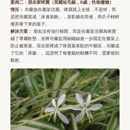
案例二：朋友家咪寶（英國短毛貓，6歲，性格慵懶）
情況：
吊蘭放在書架頂層。咪寶跳上去後，不是啃，而
是把吊蘭當成「床邊裝飾」，喜歡躺在旁邊，用爪子輕輕
撥弄垂下來的葉子。
解決方案：
朋友沒有強行移開，而是在書架頂層為咪寶
鋪了專屬軟墊，並將吊蘭盆用細鐵絲進一步固定在書架上
防止被推落。現在那裡成了咪寶最喜歡的午睡區，吊蘭成
了它的「床簾」。這證明了每隻貓的動機不同，需要個別
觀察。