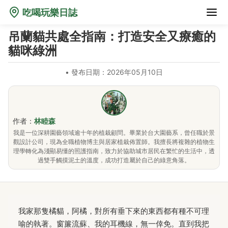
吃喝玩樂日誌
吊蘭貓共處全指南：打造安全又療癒的
貓咪綠洲
•
發布日期：2026年05月10日
作者：
林睦森
我是一位深耕園藝領域逾十年的植栽顧問。畢業於台大園藝系，曾任職於景
觀設計公司，現為全職植物博主與居家植栽佈置師。我擅長將複雜的植物生
理學轉化為淺顯易懂的照護指南，致力於協助城市居民在繁忙的生活中，透
過雙手觸摸泥土的溫度，成功打造屬於自己的綠意角落。
我家那隻橘貓，阿橘，對所有垂下來的東西都有種不可理
喻的執著。窗簾流蘇、我的耳機線，無一倖免。直到我把