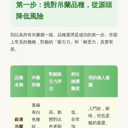
第一步：挑對吊蘭品種，從源頭
降低風險
別以為所有吊蘭都一樣。品種選擇是成功的第一步。市面
上常見的幾種，對貓的「吸引力」和「耐受力」其實有
差。
對貓吸
飼主
品種
外觀
我的個人建
引力評
維護
名稱
特徵
議
估
難度
葉緣
入門款，耐
有白
高。動
低，
啃，但也是
銀邊
色條
態對比
非常
貓的最愛。
吊蘭
紋，
色更顯
強