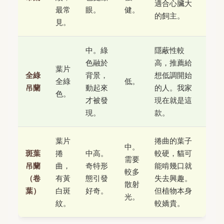
適合心臟大
最常
眼。
健。
的飼主。
見。
中。綠
隱蔽性較
色融於
高，推薦給
葉片
全綠
背景，
想低調開始
全綠
低。
吊蘭
動起來
的人。我家
色。
才被發
現在就是這
現。
款。
葉片
捲曲的葉子
中。
斑葉
捲
中高。
較硬，貓可
需要
吊蘭
曲，
奇特形
能啃幾口就
較多
（卷
有黃
態引發
失去興趣。
散射
葉）
白斑
好奇。
但植物本身
光。
紋。
較嬌貴。