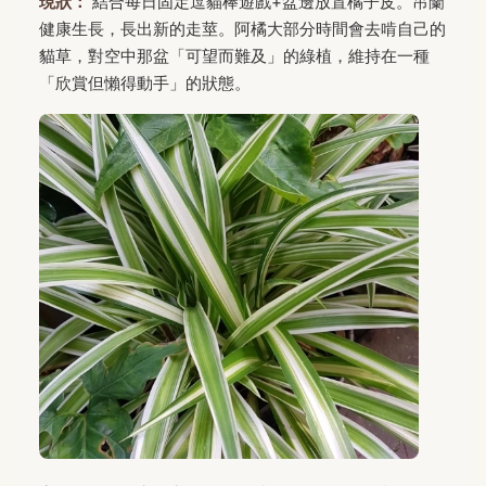
現狀：
結合每日固定逗貓棒遊戲+盆邊放置橘子皮。吊蘭
健康生長，長出新的走莖。阿橘大部分時間會去啃自己的
貓草，對空中那盆「可望而難及」的綠植，維持在一種
「欣賞但懶得動手」的狀態。