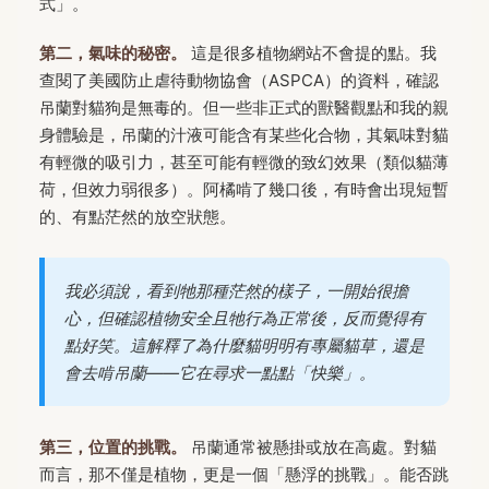
式」。
第二，氣味的秘密。
這是很多植物網站不會提的點。我
查閱了美國防止虐待動物協會（ASPCA）的資料，確認
吊蘭對貓狗是無毒的。但一些非正式的獸醫觀點和我的親
身體驗是，吊蘭的汁液可能含有某些化合物，其氣味對貓
有輕微的吸引力，甚至可能有輕微的致幻效果（類似貓薄
荷，但效力弱很多）。阿橘啃了幾口後，有時會出現短暫
的、有點茫然的放空狀態。
我必須說，看到牠那種茫然的樣子，一開始很擔
心，但確認植物安全且牠行為正常後，反而覺得有
點好笑。這解釋了為什麼貓明明有專屬貓草，還是
會去啃吊蘭——它在尋求一點點「快樂」。
第三，位置的挑戰。
吊蘭通常被懸掛或放在高處。對貓
而言，那不僅是植物，更是一個「懸浮的挑戰」。能否跳