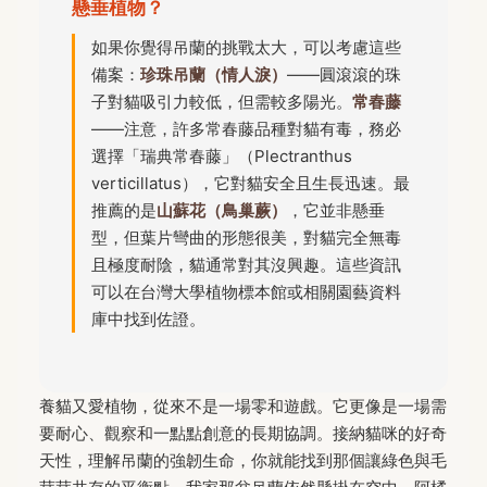
懸垂植物？
如果你覺得吊蘭的挑戰太大，可以考慮這些
備案：
珍珠吊蘭（情人淚）
——圓滾滾的珠
子對貓吸引力較低，但需較多陽光。
常春藤
——注意，許多常春藤品種對貓有毒，務必
選擇「瑞典常春藤」（Plectranthus
verticillatus），它對貓安全且生長迅速。最
推薦的是
山蘇花（鳥巢蕨）
，它並非懸垂
型，但葉片彎曲的形態很美，對貓完全無毒
且極度耐陰，貓通常對其沒興趣。這些資訊
可以在台灣大學植物標本館或相關園藝資料
庫中找到佐證。
養貓又愛植物，從來不是一場零和遊戲。它更像是一場需
要耐心、觀察和一點點創意的長期協調。接納貓咪的好奇
天性，理解吊蘭的強韌生命，你就能找到那個讓綠色與毛