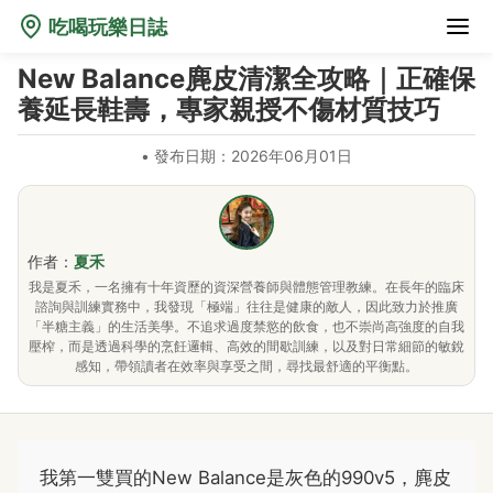
吃喝玩樂日誌
New Balance麂皮清潔全攻略｜正確保
養延長鞋壽，專家親授不傷材質技巧
•
發布日期：2026年06月01日
作者：
夏禾
我是夏禾，一名擁有十年資歷的資深營養師與體態管理教練。在長年的臨床
諮詢與訓練實務中，我發現「極端」往往是健康的敵人，因此致力於推廣
「半糖主義」的生活美學。不追求過度禁慾的飲食，也不崇尚高強度的自我
壓榨，而是透過科學的烹飪邏輯、高效的間歇訓練，以及對日常細節的敏銳
感知，帶領讀者在效率與享受之間，尋找最舒適的平衡點。
我第一雙買的New Balance是灰色的990v5，麂皮