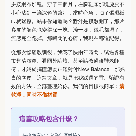
拼接網布那種。穿了三個月，左腳鞋頭那塊麂皮不
小心沾到一滴深色的醬汁，當時心急，抽了張濕紙
巾就猛擦。結果你知道嗎？醬汁是擴散開了，那片
麂皮的顏色也變得深一塊、淺一塊，絨毛都塌了，
質感完全跑掉。那瞬間的心痛，我現在都還記得。
從那次慘痛教訓後，我花了快兩年時間，試過各種
市售清潔劑、看國外論壇、甚至請教過修鞋老師
傅，才終於搞懂怎麼正確對付New Balance上那嬌
貴的麂皮。這篇文章，就是把我踩過的雷、驗證有
效的方法，全部整理給你。我們的目標很簡單：
清
乾淨，同時不傷材質
。
這篇攻略包含什麼？
先搞懂麂皮：它為什麼難搞？