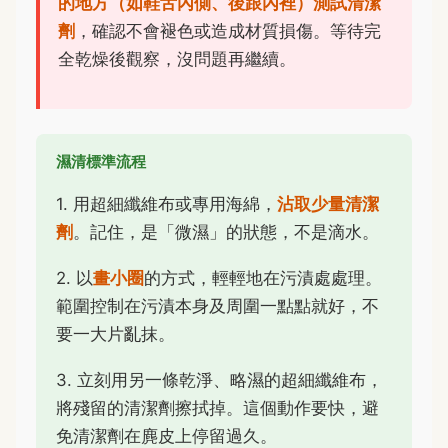
的地方（如鞋舌內側、後跟內裡）測試清潔
劑
，確認不會褪色或造成材質損傷。等待完
全乾燥後觀察，沒問題再繼續。
濕清標準流程
1. 用超細纖維布或專用海綿，
沾取少量清潔
劑
。記住，是「微濕」的狀態，不是滴水。
2. 以
畫小圈
的方式，輕輕地在污漬處處理。
範圍控制在污漬本身及周圍一點點就好，不
要一大片亂抹。
3. 立刻用另一條乾淨、略濕的超細纖維布，
將殘留的清潔劑擦拭掉。這個動作要快，避
免清潔劑在麂皮上停留過久。