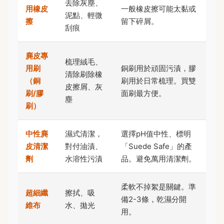
去除灰塵、
用橡皮
一般橡皮擦可能太黏或
泥點、輕微
擦
留下碎屑。
刮痕
麂皮專
梳理絨毛、
用刷
銅刷用於頑固污漬，膠
清除刷除橡
（銅
刷用於日常梳理。買雙
皮擦屑、灰
刷/膠
面刷最方便。
塵
刷）
中性麂
濕式清潔，
選擇pH值中性、標明
皮清潔
對付油漬、
「Suede Safe」的產
劑
水溶性污漬
品。避免萬用清潔劑。
柔軟不掉絮是關鍵。準
超細纖
擦拭、吸
備2-3條，乾濕分開
維布
水、拋光
用。