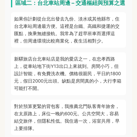
區域二：台北車站周邊 – 交通樞紐與預算之選
如果你計劃從台北出發去九份、淡水或其他縣市，住
台北車站周邊最方便。這裡是台鐵、高鐵和捷運的交
匯點，換乘無縫接軌。我常為了趕早班車而選擇這
裡，但周邊環境比較商業化，夜生活相對少。
新驛旅店台北車站店是我的愛店之一，在忠孝西路
上，從車站地下街Y13出口上來就到。房間小巧，但
設計智能，有免費洗衣機。價格很親民，平日約1800
元，假日2000元出頭。缺點是房間真的小，大行李箱
可能打不開。
對於預算更緊的背包客，我推薦北門臥客青年旅舍，
在太原路上，床位一晚約600元。公共空間大，容易
結交旅伴，但隱私性低。我住過一次，浴室共用，早
上要排隊。