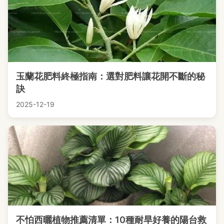
玉蘭花肥料終極指南：選對肥料讓花開不斷的秘
訣
2025-12-19
不怕西曬植物推薦清單：10種耐旱好養的陽台救