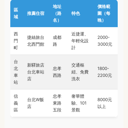
地址
價格範
區
推薦住宿
（路
特色
圍（每
域
名）
晚）
西
近捷運、
捷絲旅台
成都
2000-
門
年輕化設
北西門館
路
3000元
町
計
台
新驛旅店
交通樞
北
忠孝
1800-
台北車站
紐、免費
車
西路
2200元
店
洗衣
站
信
忠孝
奢華體
台北W飯
8000元
義
東路
驗、101
店
以上
區
五段
景觀