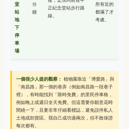
後，走法同前述中
堂
分
所有近的
正紀念堂站步行路
站
鐘
都滿了才
線。
地
考慮。
下
停
車
場
一個很少人提的觀察：
植物園靠近「博愛路」與
「南昌路」那一側的巷弄（例如南昌路一段巷子
裡），有時能找到「限時免費」的里民停車格，
例如晚上或週日全天免費。但這需要你願意花時
間繞一下，且要非常仔細看標誌，避免誤停私人
土地或卸貨區。我自己成功過兩次，但不敢保證
每次都有。