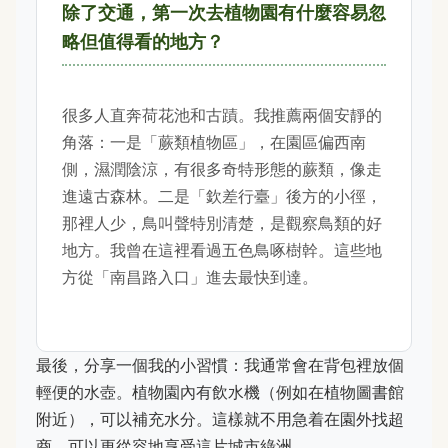
除了交通，第一次去植物園有什麼容易忽
略但值得看的地方？
很多人直奔荷花池和古蹟。我推薦兩個安靜的
角落：一是「蕨類植物區」，在園區偏西南
側，濕潤陰涼，有很多奇特形態的蕨類，像走
進遠古森林。二是「欽差行臺」後方的小徑，
那裡人少，鳥叫聲特別清楚，是觀察鳥類的好
地方。我曾在這裡看過五色鳥啄樹幹。這些地
方從「南昌路入口」進去最快到達。
最後，分享一個我的小習慣：我通常會在背包裡放個
輕便的水壺。植物園內有飲水機（例如在植物圖書館
附近），可以補充水分。這樣就不用急着在園外找超
商，可以更從容地享受這片城市綠洲。