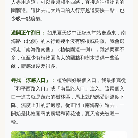
人專用通道」可以穿越和平西路，直接通往植物園的
圍牆邊。這比去走大路口的人行穿越道要快一點，也
少吸一點廢氣。
避開正午烈日：
如果夏天從中正紀念堂站走過來，南
海路（北側）的人行道幾乎沒有騎樓或樹蔭。我會選
擇走「南海路南側」（植物園這一側），雖然商家不
多，但至少有植物園高大的圍牆和樹木提供一些遮
蔭，體感溫度差很多。
尋找「涼感入口」：
植物園好幾個入口，我最推薦從
「和平西路入口」或「南昌路入口」進入。這兩個入
口一進去就是茂密的樹林區，馬上就能感受到溫度下
降、濕度上升的舒適感。從正門（南海路）進去，一
開始是比較開闊的廣場和荷花池，夏天會先被曬一
輪。