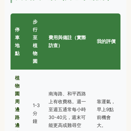
步
停
行
車
至
費用與備註（實際
我的評價
地
植
訪查）
點
物
園
植
物
園
南海路、和平西路
周
上有收費格。週一
靠運氣，
1-3
邊
至週五通常每小時
早上9點
分
路
30-40元，週末可
前機會
鐘
邊
能更高或難尋空
大。