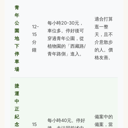
青
年
適合打算
公
每小時20-30元，
12-
逛一整
園
車位多。停好後可
15
天，且不
地
穿過青年公園，從
分
介意散步
下
植物園的「西藏路/
鐘
的人。價
停
青年路側」進入。
格友善。
車
場
捷
運
中
正
紀
備案中的
每小時40元。停好
念
15
備案，當