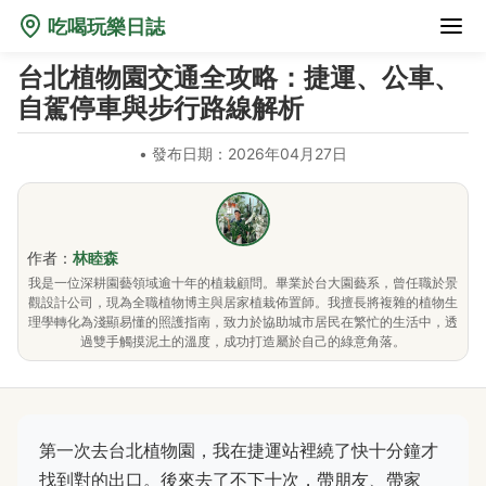
吃喝玩樂日誌
台北植物園交通全攻略：捷運、公車、
自駕停車與步行路線解析
•
發布日期：2026年04月27日
作者：
林睦森
我是一位深耕園藝領域逾十年的植栽顧問。畢業於台大園藝系，曾任職於景
觀設計公司，現為全職植物博主與居家植栽佈置師。我擅長將複雜的植物生
理學轉化為淺顯易懂的照護指南，致力於協助城市居民在繁忙的生活中，透
過雙手觸摸泥土的溫度，成功打造屬於自己的綠意角落。
第一次去台北植物園，我在捷運站裡繞了快十分鐘才
找到對的出口。後來去了不下十次，帶朋友、帶家