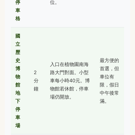
停
位。
車
格
國
立
歷
史
最方便的
入口在植物園南海
博
首選，但
2
路大門對面。小型
物
車位有
分
車每小時40元。博
館
限，假日
鐘
物館若休館，停車
地
中午後常
場仍開放。
下
滿。
停
車
場