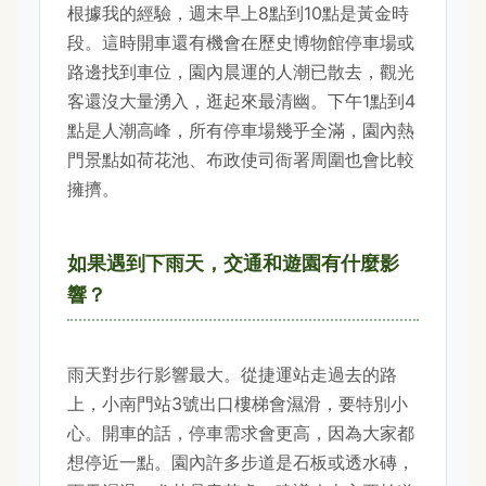
根據我的經驗，週末早上8點到10點是黃金時
段。這時開車還有機會在歷史博物館停車場或
路邊找到車位，園內晨運的人潮已散去，觀光
客還沒大量湧入，逛起來最清幽。下午1點到4
點是人潮高峰，所有停車場幾乎全滿，園內熱
門景點如荷花池、布政使司衙署周圍也會比較
擁擠。
如果遇到下雨天，交通和遊園有什麼影
響？
雨天對步行影響最大。從捷運站走過去的路
上，小南門站3號出口樓梯會濕滑，要特別小
心。開車的話，停車需求會更高，因為大家都
想停近一點。園內許多步道是石板或透水磚，