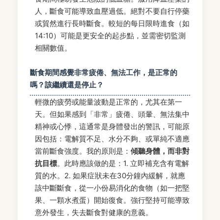
人，斷食可能導致血壓過低。絕對不要自行停藥
或貿然進行長時斷食。較短的每日限時進食（如
14:10）可能是更安全的起步點，並需密切監測
相關數值。
斷食期間感覺非常疲倦、無法工作，是正常的
嗎？該繼續還是停止？
輕微的疲勞或能量波動是正常的，尤其在第一
天。但如果感到「非常」疲倦、頭暈、無法集中
精神或心悸，這通常是身體發出的警訊，可能原
因包括：電解質不足、水分不夠、或單純不適應
當前斷食強度。我的原則是：
傾聽身體，而非對
抗目標
。此時應該做的是：1. 立即補充含有電解
質的水。2. 如果症狀未在30分鐘內緩解，就應
該中斷斷食，從一小份易消化的食物（如一把堅
果、一顆水煮蛋）開始復食。強行堅持可能導致
意外發生，失去斷食對健康的意義。