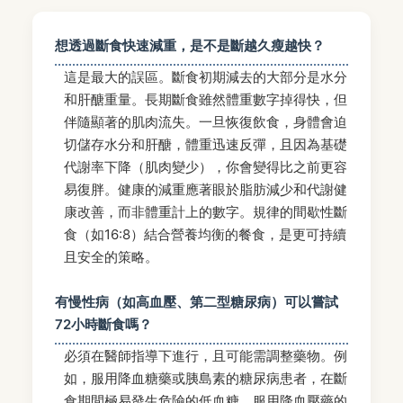
想透過斷食快速減重，是不是斷越久瘦越快？
這是最大的誤區。斷食初期減去的大部分是水分
和肝醣重量。長期斷食雖然體重數字掉得快，但
伴隨顯著的肌肉流失。一旦恢復飲食，身體會迫
切儲存水分和肝醣，體重迅速反彈，且因為基礎
代謝率下降（肌肉變少），你會變得比之前更容
易復胖。健康的減重應著眼於脂肪減少和代謝健
康改善，而非體重計上的數字。規律的間歇性斷
食（如16:8）結合營養均衡的餐食，是更可持續
且安全的策略。
有慢性病（如高血壓、第二型糖尿病）可以嘗試
72小時斷食嗎？
必須在醫師指導下進行，且可能需調整藥物。例
如，服用降血糖藥或胰島素的糖尿病患者，在斷
食期間極易發生危險的低血糖。服用降血壓藥的