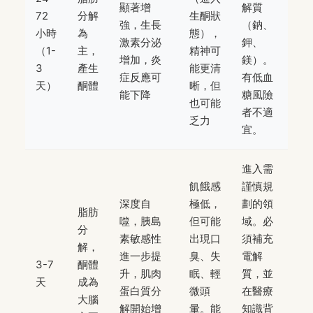
顯著增
解質
72
分解
生酮狀
強，生長
（鈉、
小時
為
態），
激素分泌
鉀、
（1-
主，
精神可
增加，炎
鎂）。
3
產生
能更清
症反應可
有低血
天）
酮體
晰，但
能下降
糖風險
也可能
者不適
乏力
宜。
進入需
飢餓感
謹慎規
深度自
極低，
劃的領
脂肪
噬，胰島
但可能
域。必
分
素敏感性
出現口
須補充
解，
進一步提
臭、失
電解
3-7
酮體
升，肌肉
眠、輕
質，並
天
成為
蛋白質分
微頭
在醫療
大腦
解開始增
暈。能
知識背