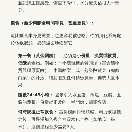
並記錄主觀感受。體重下降中，水分流失佔很大一部
分。
復食（至少與斷食時間等長，甚至更長）：
這比斷食本身更重要，也更容易被忽略。你的消化系統處
於休眠狀態，必須溫柔地喚醒它。
第一餐（黃金關鍵）：
必須是
小份量、流質或軟質、
低醣
的食物。例如：一小碗無糖的骨頭湯（富含礦物
質與膠原蛋白）、半顆酪梨、或一匙發酵蔬菜（如酸
白菜）的汁液。絕對避免任何精緻澱粉、糖或大量水
果。
隨後24-48小時：
逐步引入水煮蛋、蒸魚、豆腐、煮
爛的蔬菜。份量從正常的一半開始，細嚼慢嚥。
何時恢復正常飲食：
當你感到排便順暢、精力恢復穩
定後，再慢慢加入複合性碳水化合物（如地瓜、糙
米）。這個過程至少需要3天。