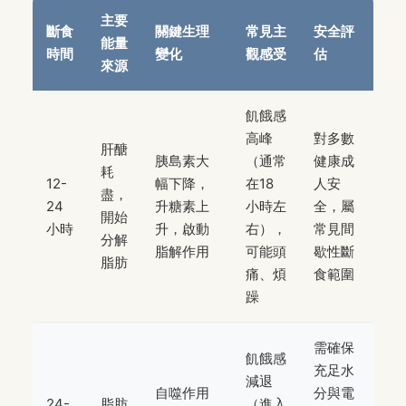
主要
斷食
關鍵生理
常見主
安全評
能量
時間
變化
觀感受
估
來源
飢餓感
高峰
對多數
肝醣
胰島素大
（通常
健康成
耗
12-
幅下降，
在18
人安
盡，
24
升糖素上
小時左
全，屬
開始
小時
升，啟動
右），
常見間
分解
脂解作用
可能頭
歇性斷
脂肪
痛、煩
食範圍
躁
需確保
飢餓感
充足水
減退
自噬作用
分與電
24-
脂肪
（進入