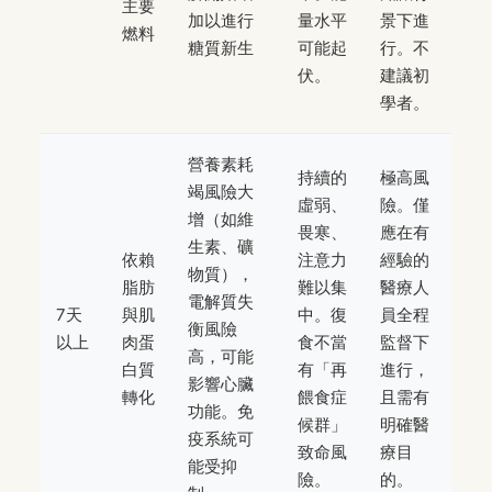
主要
加以進行
量水平
景下進
燃料
糖質新生
可能起
行。不
伏。
建議初
學者。
營養素耗
持續的
極高風
竭風險大
虛弱、
險。僅
增（如維
畏寒、
應在有
生素、礦
依賴
注意力
經驗的
物質），
脂肪
難以集
醫療人
電解質失
7天
與肌
中。復
員全程
衡風險
以上
肉蛋
食不當
監督下
高，可能
白質
有「再
進行，
影響心臟
轉化
餵食症
且需有
功能。免
候群」
明確醫
疫系統可
致命風
療目
能受抑
險。
的。