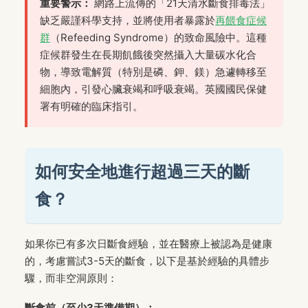
重要警示：
網路上流傳的「21天清水斷食排毒法」
缺乏嚴謹科學支持，並將使用者暴露於
再餵食症候
群
（Refeeding Syndrome）的致命風險中。這種
症候群發生在長期飢餓後突然攝入大量碳水化合
物，導致電解質（特別是磷、鉀、鎂）急遽轉移至
細胞內，引發心臟衰竭和呼吸衰竭。英國國民保健
署有明確的臨床指引。
如何安全地進行超過三天的斷
食？
如果你已有多次日斷食經驗，並在醫療上被認為是健康
的，考慮嘗試3-5天的斷食，以下是基於經驗的具體步
驟，而非空洞原則：
斷食前（至少3天準備期）：