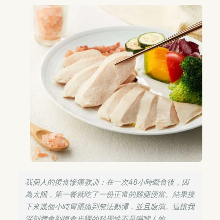
我個人的復食慘痛教訓：在一次48小時斷食後，因
為太餓，第一餐就吃了一份正常的雞腿便當。結果接
下來幾個小時胃脹痛到無法動彈，並且腹瀉。這讓我
深刻體會到復食步驟的科學性不是嚇唬人的。