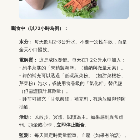
斷食中（以72小時為例）：
水分：
每天飲用2-3公升水。不要一次性牛飲，而是
全天小口慢飲。
電解質：
這是成敗關鍵。每天在1-2公升水中加入：
- 約半茶匙的「未精製海鹽」（補鈉與微量元素）。
- 鉀的補充可以透過「低碳蔬菜粉」（如甜菜根粉、
芹菜粉）泡水，或使用食品級的「氯化鉀」替代鹽
（但需謹慎計算劑量）。
- 睡前可補充「甘氨酸鎂」補充劑，有助放鬆與預防
抽筋。
活動：
以散步、冥想、閱讀為主。如果感到異常虛
弱、頭暈或心悸，
立即停止斷食
。
監測：
每天固定時間量體重、血壓（如果有的話），