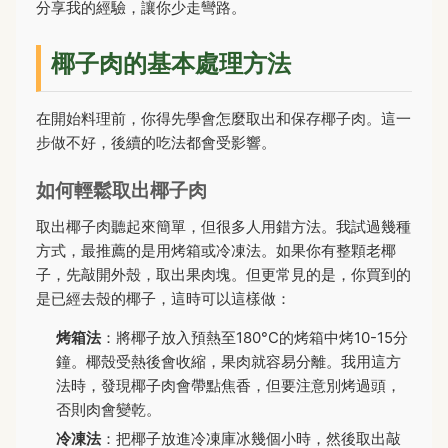
分享我的經驗，讓你少走彎路。
椰子肉的基本處理方法
在開始料理前，你得先學會怎麼取出和保存椰子肉。這一
步做不好，後續的吃法都會受影響。
如何輕鬆取出椰子肉
取出椰子肉聽起來簡單，但很多人用錯方法。我試過幾種
方式，最推薦的是用烤箱或冷凍法。如果你有整顆老椰
子，先敲開外殼，取出果肉塊。但更常見的是，你買到的
是已經去殼的椰子，這時可以這樣做：
烤箱法
：將椰子放入預熱至180°C的烤箱中烤10-15分
鐘。椰殼受熱後會收縮，果肉就容易分離。我用這方
法時，發現椰子肉會帶點焦香，但要注意別烤過頭，
否則肉會變乾。
冷凍法
：把椰子放進冷凍庫冰幾個小時，然後取出敲