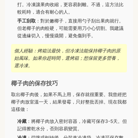
打。冷凍讓果肉收縮，更容易剝離。不過，這方法比
較耗時，適合有耐心的人。
手工刮取
：對於嫩椰子，直接用勺子刮出果肉就行。
但老椰子的肉較硬，可能需要用刀小心切割。我建議
從邊緣切入，慢慢撬開，避免傷到手。
個人經驗：烤箱法最快，但冷凍法能保持椰子肉的原
始風味。如果你趕時間，選烤箱；想保留更多營養，
選冷凍。
椰子肉的保存技巧
取出椰子肉後，如果不馬上用，保存就很重要。我曾經把
椰子肉放室溫一天，結果發霉，只好整批丟掉。現在我都
這樣做：
冷藏
：將椰子肉放入密封容器，冷藏可保存3-5天。但
記得擦乾水分，否則容易變質。
冷凍
：切塊或刨絲後，分裝進冷凍袋，冷凍可保存數