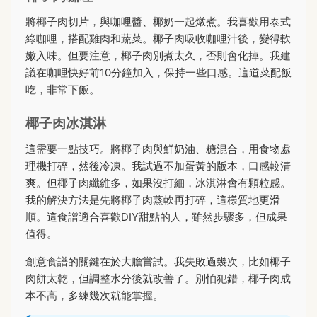
將椰子肉切片，與咖哩醬、椰奶一起燉煮。我喜歡用泰式
綠咖哩，搭配雞肉和蔬菜。椰子肉吸收咖哩汁後，變得軟
嫩入味。但要注意，椰子肉別煮太久，否則會化掉。我建
議在咖哩快好前10分鐘加入，保持一些口感。這道菜配飯
吃，非常下飯。
椰子肉冰淇淋
這需要一點技巧。將椰子肉與鮮奶油、糖混合，用食物處
理機打碎，然後冷凍。我試過不加蛋黃的版本，口感較清
爽。但椰子肉纖維多，如果沒打細，冰淇淋會有顆粒感。
我的解決方法是先將椰子肉蒸軟再打碎，這樣質地更滑
順。這食譜適合喜歡DIY甜點的人，雖然步驟多，但成果
值得。
創意食譜的關鍵在於大膽嘗試。我失敗過幾次，比如椰子
肉餅太乾，但調整水分後就改善了。別怕犯錯，椰子肉成
本不高，多練幾次就能掌握。