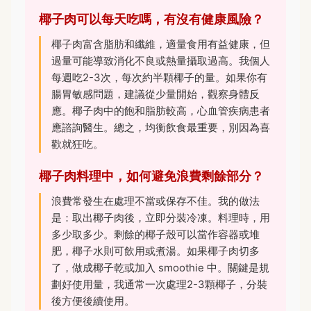
椰子肉可以每天吃嗎，有沒有健康風險？
椰子肉富含脂肪和纖維，適量食用有益健康，但
過量可能導致消化不良或熱量攝取過高。我個人
每週吃2-3次，每次約半顆椰子的量。如果你有
腸胃敏感問題，建議從少量開始，觀察身體反
應。椰子肉中的飽和脂肪較高，心血管疾病患者
應諮詢醫生。總之，均衡飲食最重要，別因為喜
歡就狂吃。
椰子肉料理中，如何避免浪費剩餘部分？
浪費常發生在處理不當或保存不佳。我的做法
是：取出椰子肉後，立即分裝冷凍。料理時，用
多少取多少。剩餘的椰子殼可以當作容器或堆
肥，椰子水則可飲用或煮湯。如果椰子肉切多
了，做成椰子乾或加入 smoothie 中。關鍵是規
劃好使用量，我通常一次處理2-3顆椰子，分裝
後方便後續使用。