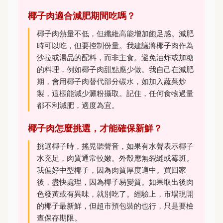
椰子肉適合減肥期間吃嗎？
椰子肉熱量不低，但纖維高能增加飽足感。減肥
時可以吃，但要控制份量。我建議將椰子肉作為
沙拉或湯品的配料，而非主食。避免油炸或加糖
的料理，例如椰子肉甜點應少做。我自己在減肥
期，會用椰子肉替代部分碳水，如加入蔬菜炒
製，這樣能減少澱粉攝取。記住，任何食物過量
都不利減肥，適度為宜。
椰子肉怎麼挑選，才能確保新鮮？
挑選椰子時，搖晃聽聲音，如果有水聲表示椰子
水充足，肉質通常較嫩。外殼應無裂縫或霉斑。
我偏好中型椰子，因為肉質厚度適中。買回家
後，盡快處理，因為椰子易變質。如果取出後肉
色發黃或有異味，就別吃了。經驗上，市場現開
的椰子最新鮮，但超市預包裝的也行，只是要檢
查保存期限。