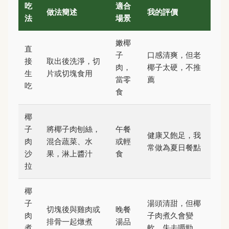
吃
適合
做法簡述
我的評價
法
場景
嫩椰
直
子
口感清爽，但老
接
取出後洗淨，切
肉，
椰子太硬，不推
生
片或切塊食用
當零
薦
吃
食
椰
子
將椰子肉刨絲，
午餐
健康又飽足，我
肉
混合蔬菜、水
或輕
常做為夏日餐點
沙
果，淋上醬汁
食
拉
椰
子
湯頭清甜，但椰
切塊後與雞肉或
晚餐
肉
子肉煮久會變
排骨一起燉煮
湯品
煮
軟，失去嚼勁