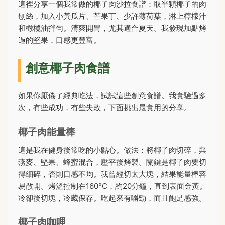
這裡分享一個我常做的椰子肉沙拉食譜：取半顆椰子的肉
刨絲，加入小黃瓜片、芒果丁、少許薄荷葉，淋上檸檬汁
和橄欖油拌勻。清爽開胃，尤其適合夏天。我發現加點烤
過的堅果，口感更豐富。
創意椰子肉食譜
如果你厭倦了經典吃法，試試這些創意食譜。我實驗過多
次，有些成功，有些失敗，下面挑出最實用的分享。
椰子肉能量棒
這是我在健身後常吃的小點心。做法：將椰子肉切碎，與
燕麥、堅果、蜂蜜混合，壓平後烤製。關鍵是椰子肉要切
得細碎，否則口感不均。我曾經切太大塊，結果能量棒容
易散開。烤溫控制在160°C，約20分鐘，直到表面金黃。
冷卻後切塊，冷藏保存。吃起來有嚼勁，而且飽足感強。
椰子肉咖哩