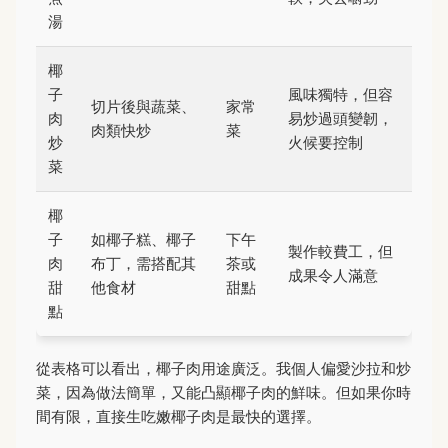
湯
椰
子
風味獨特，但容
切片後與蔬菜、
家常
肉
易炒過頭變韌，
肉類快炒
菜
炒
火候要控制
菜
椰
子
如椰子糕、椰子
下午
製作較費工，但
肉
布丁，需搭配其
茶或
成果令人滿意
甜
他食材
甜點
點
從表格可以看出，椰子肉用途廣泛。我個人偏愛沙拉和炒
菜，因為做法簡單，又能凸顯椰子肉的鮮味。但如果你時
間有限，直接生吃嫩椰子肉是最快的選擇。