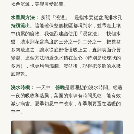
褐色沉澱，美觀度受影響。
水量與方法：
所謂「澆透」，是指水要從盆底排水孔
持續流出
。這能確保整個根區都喝到水，並帶走土壤
中積累的廢物。我強烈建議使用「浸盆法」：找個水
盤，裝水到花盆高度的三分之一到二分之一，把整盆
多肉放進去，讓水從底部慢慢吸上去，直到表面介質
變濕。這個方法能避免水積在葉心（特別是玫瑰狀的
多肉），也更均勻濕潤。浸盆後，記得把多餘的水徹
底瀝乾。
澆水時機：
一天中，
傍晚
是最理想的澆水時間。經過
一夜的吸收和蒸騰，葉面的水珠有時間風乾，能有效
減少病害。夏季切忌中午澆水，冬季則要選在溫暖的
中午。