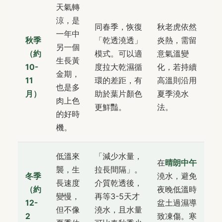
天氣轉
涼，是
同春季，恢復
秋老虎依然
一年中
秋季
「乾透澆透」
炎熱，需留
另一個
（約
模式。可以適
意氣溫變
生長黃
10-
度拉大乾濕循
化，若持續
金期，
11
環的差距，有
高溫則沿用
也是多
月）
助於葉片顏色
夏季澆水
肉上色
更鮮豔。
法。
的好時
機。
低溫來
「減少水量，
在
晴朗中午
襲，生
拉長間隔」。
冬季
澆水，避免
長速度
介質乾透後，
（約
夜晚低溫時
變慢，
再等3-5天才
12-
盆土過濕導
但不像
澆水，且水量
2
致凍傷。寒