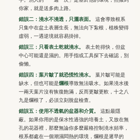
你家，就是送多肉上路。
錯誤二：澆水不澆透，只灑表面。
這會導致根系
只集中在盆土表層生長，無法向下紮根，植株變得
虛弱，一遇逆境就容易掛掉。
錯誤三：只看表土乾就澆水。
表土乾得快，但盆
中心可能還是濕的。用手指或工具探下去確認，別
偷懶。
錯誤四：葉片皺了就恐慌性澆水。
葉片皺可能是
缺水，但也可能是
爛根
導致無法吸水。如果澆水後
一兩天葉片沒有恢復飽滿，反而更皺更軟，十之八
九是爛根了，必須立刻脫盆檢查。
錯誤五：使用不透氣的盆器和介質。
這點最隱
蔽。如果你用的是保水性過強的培養土，又放在無
孔的花器裡，那麼無論你多麼嚴格控制澆水頻率，
根系都處在一個潮濕悶熱的環境，爛根是遲早的