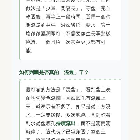
做法是「少量、間隔長」。等盆土完全
乾透後，再等上一段時間，選擇一個晴
朗溫暖的中午，沿盆邊給一點水，讓土
壤微微濕潤即可，不需要像生長季那樣
澆透。一個月給一次甚至更少都有可
能。
如何判斷是否真的「澆透」了？
最可靠的方法是「浸盆」。看到盆土表
面均勻變色濕潤，且盆底孔有濕氣上
來，就表示差不多了。如果是從上方澆
水，一定要緩慢、多次地澆，直到你看
到水從盆底孔
持續流出
，而不是滴兩滴
就停了。這代表水已經穿透了整個土
團。澆完後務必倒掉底盤積水。