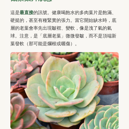
這是
最直接
的訊號。健康喝飽水的多肉葉片是飽滿、
硬挺的，甚至有種緊實的張力。當它開始缺水時，底
層的老葉會率先出現皺褶、變軟，像是洩了氣的氣
球。注意，是「底層老葉」微微發皺，而不是頂端新
葉發軟（那可能是爛根或曬傷）。