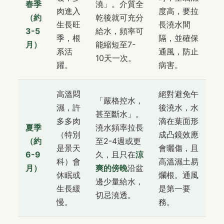
春季
澆」。介質全
肉進入
度高，要拉
（約
乾後就可充分
生長旺
長澆水間
3-5
給水，頻率可
季，根
隔，並確保
月）
能縮短至7-
系活
通風，防止
10天一次。
躍。
病害。
高溫悶
絕對避免午
「嚴格控水，
濕，許
後澆水，水
甚至斷水」。
多多肉
滴在葉面形
夏季
澆水頻率拉長
（特別
成凸鏡效應
（約
至2-4週或更
是景天
會曬傷，且
6-9
久，且只在
涼
科）會
高溫濕土易
月）
爽的傍晚
沿盆
休眠或
爛根。通風
邊少量給水，
生長緩
是第一要
切忌澆透。
慢。
務。