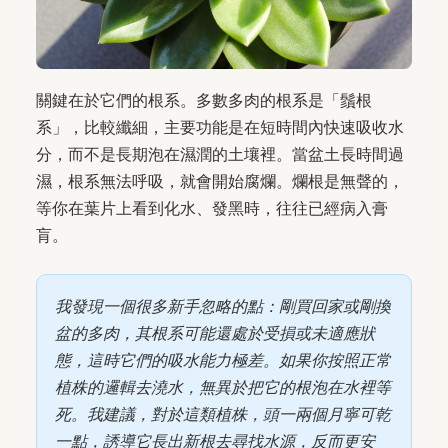
關鍵在於它們的根系。多數多肉的根系是「鬚根
系」，比較纖細，主要功能是在短時間內快速吸收水
分，而不是長期泡在濕潤的土壤裡。當盆土長時間過
濕，根系無法呼吸，就會開始腐爛。爛根是無聲的，
等你在葉片上看到化水、發黑時，往往已經病入膏
肓。
我發現一個很多新手忽略的點：剛買回家或剛換
盆的多肉，其根系可能還處於受損或未適應狀
態，這時它們的吸水能力極差。如果你按照正常
植株的邏輯去澆水，無異於把它的根泡在水裡等
死。我建議，對於這類植株，頭一兩個月寧可乾
一點，誘導它長出新根去尋找水源，反而更安