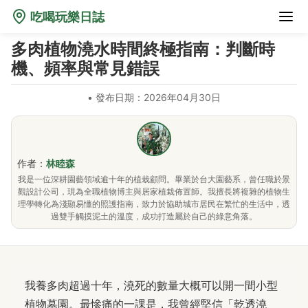
吃喝玩樂日誌
多肉植物澆水時間終極指南：判斷時
機、頻率與常見錯誤
•
發布日期：2026年04月30日
作者：
林睦森
我是一位深耕園藝領域逾十年的植栽顧問。畢業於台大園藝系，曾任職於景
觀設計公司，現為全職植物博主與居家植栽佈置師。我擅長將複雜的植物生
理學轉化為淺顯易懂的照護指南，致力於協助城市居民在繁忙的生活中，透
過雙手觸摸泥土的溫度，成功打造屬於自己的綠意角落。
我養多肉超過十年，澆死的數量大概可以開一間小型
植物墓園。最慘痛的一課是，我曾經堅信「乾透澆