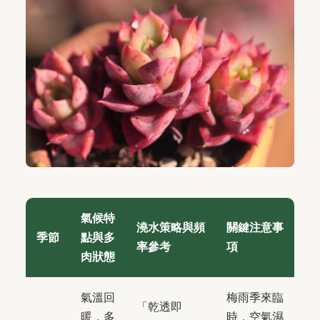
氣候特
澆水策略與頻
關鍵注意事
季節
點與多
率參考
項
肉狀態
氣溫回
梅雨季來臨
「乾透即
暖，多
時，空氣濕