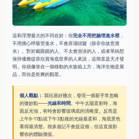
這和浮潛最大的不同在於：你
完全不用把臉埋進水裡
，
不用擔心呼吸管進水，不會弄濕頭髮（除非你故意潑
水）。對於戴眼鏡的人、不太會游泳的人，或者單純想
保持優雅從容欣賞海底世界的人來說，這簡直是天才發
明。你就像坐在一個移動的水族箱上方，海洋生物是展
品，而你是乾爽的觀眾。
個人觀點：
我玩過好幾次，發現一個新手常忽略
的微妙點——
光線和時間
。中午太陽直射時，海
面反光強，有時會影響玻璃底的清晰度。反而是
上午9-11點或下午3點後的光線最柔和，海底景色
看得最清楚。很多遊記不會提這個，但這直接影
響你的體驗價值。