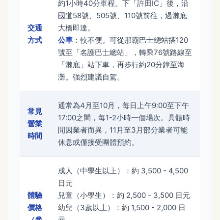
約1小時40分車程。下「許田IC」後，沿
國道58號、505號、110號前往，過瀨底
交通
大橋即達。
方式
公車
：較不便。可從那霸巴士總站搭120
號至「名護巴士總站」，轉乘76號路線至
「瀨底」站下車，再步行約20分鐘至海
灘。強烈建議自駕。
通常為4月至10月，每日上午9:00至下午
常見
17:00之間，每1-2小時一個場次。具體時
營業
間因業者而異，11月至3月部分業者可能
時間
休息或僅接受團體預約。
成人（中學生以上）：約 3,500 - 4,500
日元
體驗
兒童（小學生）：約 2,500 - 3,500 日元
價格
幼兒（3歲以上）：約 1,500 - 2,000 日
（參
元