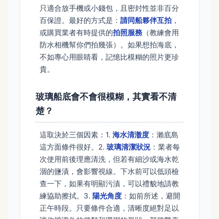
只適合放手機或小錢包，且密封性並非百分
百保證。最好的方式是：
請同船夥伴互拍
，
或購買業者有時提供的
拍照服務
（教練會用
防水相機幫你們拍幾張）。如果想拍海底，
不如專心用眼睛看，記憶比模糊的照片更珍
貴。
玻璃船底會不會很模糊，其實看不清
楚？
這取決於三個因素：1.
海水清澈度
：瀨底島
這方面條件很好。2.
玻璃清潔狀況
：業者每
次使用前後理應清洗，但若有細沙或海水乾
涸的鹽漬，會影響視線。下水前可以低頭檢
查一下，如果有明顯污漬，可以禮貌地請教
練協助擦拭。3.
陽光角度
：如前所述，避開
正午時段。只要條件合適，清晰度絕對足以