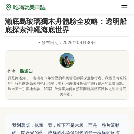
吃喝玩樂日誌
瀨底島玻璃獨木舟體驗全攻略：透明船
底探索沖繩海底世界
•
發布日期：2026年04月30日
作者：
路遙知
我是路遙知，一名擁有 8 年資歷的專案管理師與深度旅行者。我擅長將繁雜
的行程拆解為高效的執行清單，並利用數據分析揭開旅行費用的真實面貌。
透過第一手實地走訪，我專注於分享如何在預算開發與感官體驗之間取得完
美平衡。
我划著槳，低頭一看，腳下不是木板，而是一整片流動
的、閃著光的藍。成群的小魚像銀色的箭一樣從船底掠