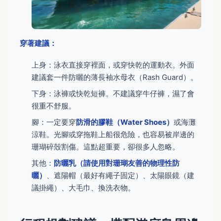
穿著建議：
上身：泳衣直接穿裡面，或穿快乾的運動衣。外面
建議套一件防曬的薄長袖水母衣（Rash Guard）。
下身：泳褲或快乾短褲。不建議穿牛仔褲，濕了會
很重不舒服。
腳：一定要穿
防滑的膠鞋（Water Shoes）
或海灘
涼鞋。光腳或穿拖鞋上船很危險，也容易被岸邊的
珊瑚碎殼割傷。這點超重要，卻很多人忽略。
其他：
防曬乳（請使用對珊瑚友善的物理性防
曬）
、遮陽帽（最好有繩子固定）、太陽眼鏡（建
議掛繩）、大毛巾、換洗衣物。