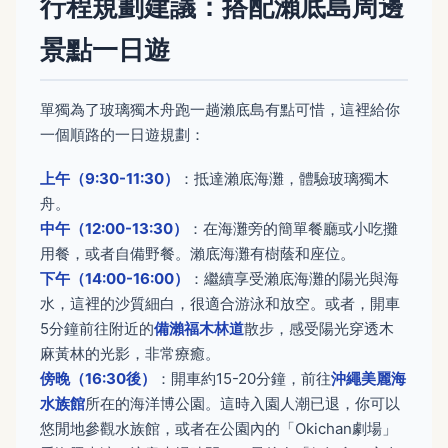
行程規劃建議：搭配瀨底島周邊
景點一日遊
單獨為了玻璃獨木舟跑一趟瀨底島有點可惜，這裡給你
一個順路的一日遊規劃：
上午（9:30-11:30）
：抵達瀨底海灘，體驗玻璃獨木
舟。
中午（12:00-13:30）
：在海灘旁的簡單餐廳或小吃攤
用餐，或者自備野餐。瀨底海灘有樹蔭和座位。
下午（14:00-16:00）
：繼續享受瀨底海灘的陽光與海
水，這裡的沙質細白，很適合游泳和放空。或者，開車
5分鐘前往附近的
備瀨福木林道
散步，感受陽光穿透木
麻黃林的光影，非常療癒。
傍晚（16:30後）
：開車約15-20分鐘，前往
沖繩美麗海
水族館
所在的海洋博公園。這時入園人潮已退，你可以
悠閒地參觀水族館，或者在公園內的「Okichan劇場」