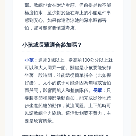
部。教練也會在附近看顧。但前提是你不能
極度怕水，至少對於坐在海上的小船這件事
感到安心。如果你連游泳池的深水區都害
怕，那可能需要慎重考慮。
小孩或長輩適合參加嗎？
小孩
：通常3歲以上、身高約100公分以上就
可以和大人同乘一船。關鍵是小孩要能安靜
坐著一段時間，並能聽從簡單指令（比如握
好槳）。太小的孩子可能會因為無聊或害怕
而哭鬧，影響同船人和整個隊伍。
長輩
：只
要膝關節和腰部活動自如，能完成從沙地跨
步坐進船艙的動作，就沒問題。上下船時可
以請教練全力協助。這活動划槳不費力，主
要是欣賞風景。