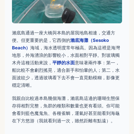
瀨底島通過一座大橋與本島的屋我地島相連，交通方
便。但更重要的是，它西側的
瀨底海灘（Sesoko
Beach）
海域，海水透明度常年極高。因為這裡是海灣
地形，外海湧浪的影響較小，水面相對平靜。對玻璃獨
木舟這種活動來說，
平靜的水面
意味著兩件事：第一，
船比較不會劇烈搖晃，適合新手和怕暈的人；第二，水
面波紋少，透過玻璃看下去不會一直晃動模糊，影像更
穩定清晰。
我親自比較過本島幾個海灘，瀨底島這邊的珊瑚生態保
存得相對完整，魚群的種類和數量也更有看頭。你可能
會看到藍色魔鬼魚、各種雀鯛，運氣好甚至能看到海龜
在下方悠游（我就看到過一次，雖然距離有點遠）。