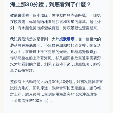
海上那30分鐘，到底看到了什麼？
教練會帶領一個小船隊，慢慢划向珊瑚礁區域。一開始
在較淺處，你能清晰地看到沙底和零星的海草。越往外
划，海水顏色從淡綠變成寶藍，海底景觀也豐富起來。
我記得最清楚的是看到一大片
桌狀珊瑚
，像一個巨大的
蘑菇雲在海底展開。小魚群在珊瑚枝椏間穿梭，陽光透
過水面，在珊瑚上投下晃動的光斑。那種感覺很奇妙，
你明明坐在船上吹著海風，卻又能同步欣賞通常需要潛
水才能看到的光景。划累了就停下來，讓船飄著，純粹
享受這份寧靜。
整個海上活動時間大約是30到40分鐘，對初次體驗者來
說體力剛好。回到岸邊，教練會幫忙固定船隻，讓你輕
鬆上岸。結束後可以立刻使用海灘旁的淡水沖洗設施
（通常需投幣100日元）。