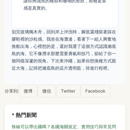
讓你辨識魚的種類和珊瑚的形狀，那種驚喜
感是真實的。
划完玻璃獨木舟，回到岸上沖洗時，腳底還殘留著踩在
膠鞋裡的沙粒感。我坐在海灘邊，看著下一組人興奮地
推船出海，心裡想的是，還好我選了這個方式認識瀨底
島的海。它不像潛水那麼需要勇氣和技巧，卻給了你一
個同樣深邃的視角。下次來沖繩，如果你想換種方式親
近大海，記得把瀨底島的這片透明藍，排進行程裡。
分享到:
微博
微信
Twitter
Facebook
* 熱門新聞
辣椒可以帶出國嗎？各國海關規定、實用技巧與常見問