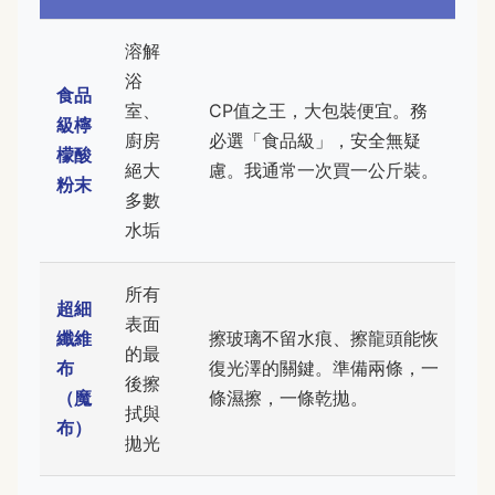
溶解
浴
食品
室、
CP值之王，大包裝便宜。務
級檸
廚房
必選「食品級」，安全無疑
檬酸
絕大
慮。我通常一次買一公斤裝。
粉末
多數
水垢
所有
超細
表面
纖維
擦玻璃不留水痕、擦龍頭能恢
的最
布
復光澤的關鍵。準備兩條，一
後擦
（魔
條濕擦，一條乾拋。
拭與
布）
拋光