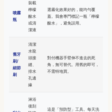
裝載
檸檬
選霧化效果好的，能均勻覆
噴霧
酸水
蓋。我會專門標記一瓶「檸檬
瓶
或清
酸水」，避免誤用。
潔液
清潔
水龍
舊牙
頭接
對付機器手臂伸不進去的死
刷/
縫、
角，無可替代。用舊的即可，
細節
排水
不需特地買。
刷
孔邊
緣
淋浴
後刮
這是「預防型」工具。每天洗