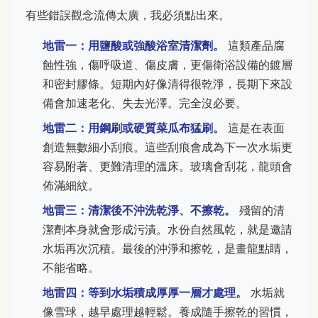
有些錯誤觀念流傳太廣，我必須點出來。
地雷一：用鹽酸或強酸浴室清潔劑。
這類產品腐
蝕性強，傷呼吸道、傷皮膚，更傷衛浴設備的鍍層
和密封膠條。短期內好像清得很乾淨，長期下來設
備會加速老化、失去光澤。完全沒必要。
地雷二：用鋼刷或硬質菜瓜布猛刷。
這是在表面
創造無數細小刮痕。這些刮痕會成為下一次水垢更
容易附著、更難清理的溫床。玻璃會刮花，龍頭會
佈滿細紋。
地雷三：清潔後不沖洗乾淨、不擦乾。
殘留的清
潔劑本身就會形成污漬。水份自然風乾，就是邀請
水垢再次沉積。最後的沖淨和擦乾，是畫龍點睛，
不能省略。
地雷四：等到水垢積成厚厚一層才處理。
水垢就
像雪球，越早處理越輕鬆。養成隨手擦乾的習慣，