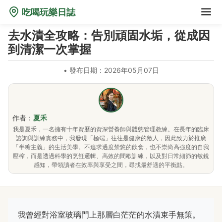
吃喝玩樂日誌
去水漬全攻略：告別頑固水垢，從成因
到清潔一次掌握
•
發布日期：2026年05月07日
作者：
夏禾
我是夏禾，一名擁有十年資歷的資深營養師與體態管理教練。在長年的臨床
諮詢與訓練實務中，我發現「極端」往往是健康的敵人，因此致力於推廣
「半糖主義」的生活美學。不追求過度禁慾的飲食，也不崇尚高強度的自我
壓榨，而是透過科學的烹飪邏輯、高效的間歇訓練，以及對日常細節的敏銳
感知，帶領讀者在效率與享受之間，尋找最舒適的平衡點。
我曾經對浴室玻璃門上那層白茫茫的水漬束手無策。