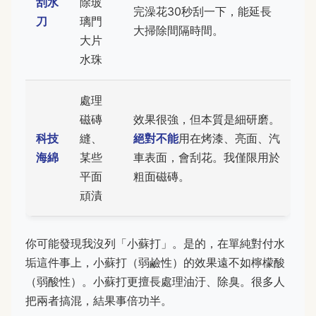
刮水
除玻
完澡花30秒刮一下，能延長
刀
璃門
大掃除間隔時間。
大片
水珠
處理
磁磚
效果很強，但本質是細研磨。
科技
縫、
絕對不能
用在烤漆、亮面、汽
海綿
某些
車表面，會刮花。我僅限用於
平面
粗面磁磚。
頑漬
你可能發現我沒列「小蘇打」。是的，在單純對付水
垢這件事上，小蘇打（弱鹼性）的效果遠不如檸檬酸
（弱酸性）。小蘇打更擅長處理油汙、除臭。很多人
把兩者搞混，結果事倍功半。