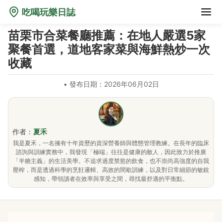
吃喝玩樂日誌
苗栗市合菜餐廳推薦：在地人嚴選5家
聚餐首選，道地客家菜與海鮮熱炒一次
收藏
•
發布日期：2026年06月02日
作者：
夏禾
我是夏禾，一名擁有十年資歷的資深營養師與體態管理教練。在長年的臨床
諮詢與訓練實務中，我發現「極端」往往是健康的敵人，因此致力於推廣
「半糖主義」的生活美學。不追求過度禁慾的飲食，也不崇尚高強度的自我
壓榨，而是透過科學的烹飪邏輯、高效的間歇訓練，以及對日常細節的敏銳
感知，帶領讀者在效率與享受之間，尋找最舒適的平衡點。