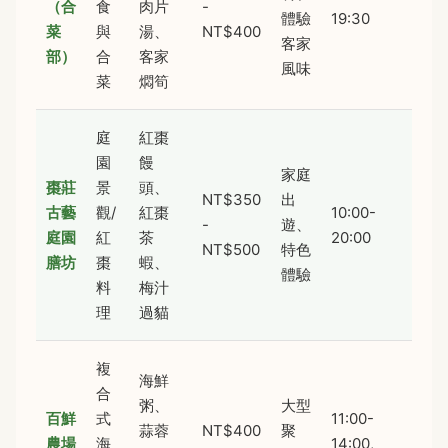
（合
食
肉片
-
體驗
19:30
菜
與
湯、
NT$400
客家
部）
合
客家
風味
菜
燜筍
庭
紅棗
園
饅
家庭
棗莊
景
頭、
NT$350
出
古藝
觀/
紅棗
10:00-
-
遊、
庭園
紅
茶
20:00
NT$500
特色
膳坊
棗
蝦、
體驗
料
梅汁
理
過貓
複
海鮮
合
粥、
大型
百鮮
式
11:00-
蒜蓉
NT$400
聚
農場
海
14:00,