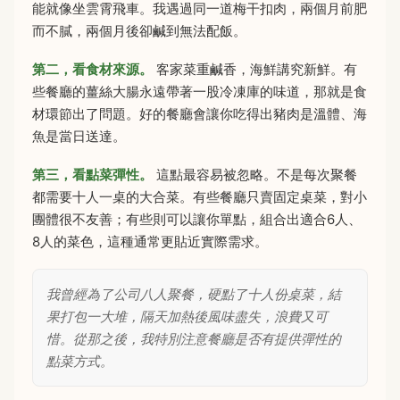
能就像坐雲霄飛車。我遇過同一道梅干扣肉，兩個月前肥
而不膩，兩個月後卻鹹到無法配飯。
第二，看食材來源。
客家菜重鹹香，海鮮講究新鮮。有
些餐廳的薑絲大腸永遠帶著一股冷凍庫的味道，那就是食
材環節出了問題。好的餐廳會讓你吃得出豬肉是溫體、海
魚是當日送達。
第三，看點菜彈性。
這點最容易被忽略。不是每次聚餐
都需要十人一桌的大合菜。有些餐廳只賣固定桌菜，對小
團體很不友善；有些則可以讓你單點，組合出適合6人、
8人的菜色，這種通常更貼近實際需求。
我曾經為了公司八人聚餐，硬點了十人份桌菜，結
果打包一大堆，隔天加熱後風味盡失，浪費又可
惜。從那之後，我特別注意餐廳是否有提供彈性的
點菜方式。