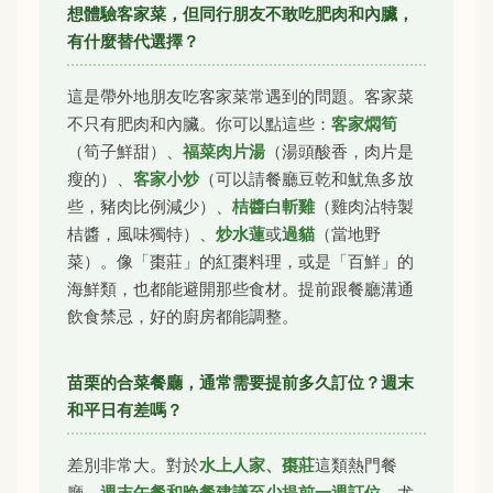
想體驗客家菜，但同行朋友不敢吃肥肉和內臟，
有什麼替代選擇？
這是帶外地朋友吃客家菜常遇到的問題。客家菜
不只有肥肉和內臟。你可以點這些：
客家燜筍
（筍子鮮甜）、
福菜肉片湯
（湯頭酸香，肉片是
瘦的）、
客家小炒
（可以請餐廳豆乾和魷魚多放
些，豬肉比例減少）、
桔醬白斬雞
（雞肉沾特製
桔醬，風味獨特）、
炒水蓮
或
過貓
（當地野
菜）。像「棗莊」的紅棗料理，或是「百鮮」的
海鮮類，也都能避開那些食材。提前跟餐廳溝通
飲食禁忌，好的廚房都能調整。
苗栗的合菜餐廳，通常需要提前多久訂位？週末
和平日有差嗎？
差別非常大。對於
水上人家、棗莊
這類熱門餐
廳，
週末午餐和晚餐建議至少提前一週訂位
，尤