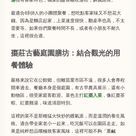
最適合6到8人的小團體聚餐，想吃點客家味又不想花大
錢。因為是麵店起家，上菜速度很快，翻桌率也高，不太
需要等。如果你們聚餐時間不長，或者有小朋友不耐久
坐，這裡很合適。
棗莊古藝庭園膳坊：結合觀光的用
餐體驗
嚴格來說它在公館鄉，但離苗栗市區不遠，很多人會專程
開車過去。餐廳本身是個庭園，有古早農具展示，還有小
動物區，很受家庭客歡迎。菜色主打
紅棗入菜
，像紅棗茶
蝦、紅棗雞湯，味道清甜特別。
這裡的菜不是那種猛火快炒的鑊氣派，而是溫潤的養生風
格。適合帶全家老小一起來，吃完飯可以在園區走走。如
果是純粹想品嚐極致客家風味，這裡可能不夠「重鹹