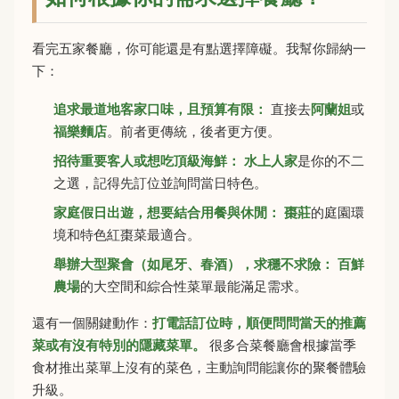
看完五家餐廳，你可能還是有點選擇障礙。我幫你歸納一
下：
追求最道地客家口味，且預算有限：
直接去
阿蘭姐
或
福樂麵店
。前者更傳統，後者更方便。
招待重要客人或想吃頂級海鮮：
水上人家
是你的不二
之選，記得先訂位並詢問當日特色。
家庭假日出遊，想要結合用餐與休閒：
棗莊
的庭園環
境和特色紅棗菜最適合。
舉辦大型聚會（如尾牙、春酒），求穩不求險：
百鮮
農場
的大空間和綜合性菜單最能滿足需求。
還有一個關鍵動作：
打電話訂位時，順便問問當天的推薦
菜或有沒有特別的隱藏菜單。
很多合菜餐廳會根據當季
食材推出菜單上沒有的菜色，主動詢問能讓你的聚餐體驗
升級。