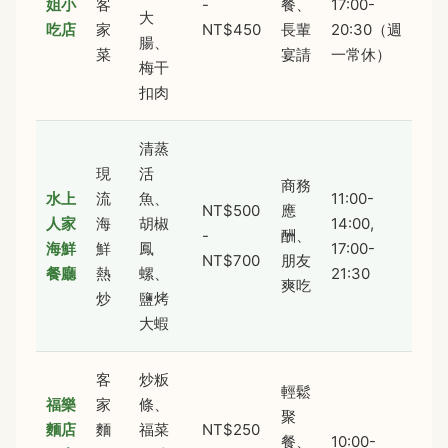
姐小
客
-
餐、
17:00-
大
吃店
家
NT$450
長輩
20:30（週
腸、
菜
宴請
一常休）
梅干
扣肉
清蒸
現
活
商務
水上
流
魚、
11:00-
NT$500
應
人家
海
胡椒
14:00,
-
酬、
海鮮
鮮
鳳
17:00-
NT$700
朋友
餐廳
熱
螺、
21:30
爽吃
炒
鹽烤
大蝦
客
炒粄
輕鬆
福樂
家
條、
聚
麵店
麵
福菜
NT$250
餐、
10:00-