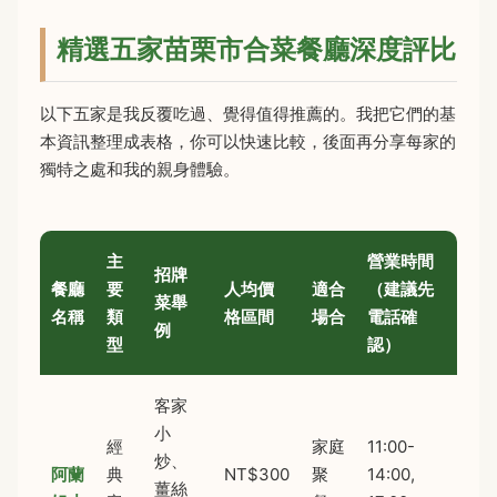
精選五家苗栗市合菜餐廳深度評比
以下五家是我反覆吃過、覺得值得推薦的。我把它們的基
本資訊整理成表格，你可以快速比較，後面再分享每家的
獨特之處和我的親身體驗。
主
營業時間
招牌
餐廳
要
人均價
適合
（建議先
菜舉
名稱
類
格區間
場合
電話確
例
型
認）
客家
小
經
家庭
11:00-
炒、
阿蘭
典
NT$300
聚
14:00,
薑絲