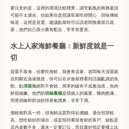
要注意的是，這裡的環境比較樸實，講究氣氛的商務宴請
可能不太適合。但如果你是想讓長輩吃得開心、回味傳統
味道，這裡是首選。建議點菜時可以請老闆推薦當日蔬
菜，他們自己跟小農有配合，常常有驚喜。
水上人家海鮮餐廳：新鮮度就是一
切
苗栗不靠海，但要吃海鮮，我會來這家。老闆每天清晨親
自到鄰近漁港挑貨，你可以在水族箱裡看到活蹦亂跳的魚
蝦。點
清蒸魚
絕對不會錯，簡單的破布子或蔥油蒸，魚肉
鮮甜細嫩。他們的
胡椒鳳螺
是我個人的最愛，螺肉飽滿，
用黑胡椒和奶油炒得香氣撲鼻，非常下酒。
價格相對高一些，但海鮮品質對得起價錢。適合預算較
高、想吃頓好的場合，或是招待重視食材的客戶。缺點是
店內桌數不多，週末一定要訂位，而且最好指定要樓上比