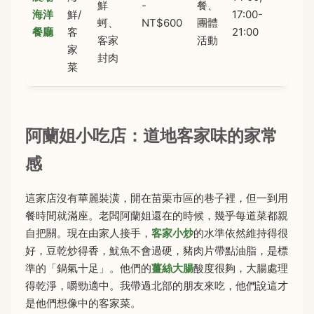
鮮
-
餐、
海洋
鮮/
17:00-
蚵、
NT$600
團體
餐廳
客
21:00
客家
活動
家
封肉
菜
阿蘭姐小吃店：道地客家味的家常
感
這家店沒有華麗裝潢，開在苗栗市區的巷子裡，但一到用
餐時間就滿座。老闆阿蘭姐還在的時候，幾乎每道菜都親
自把關。現在由家人接手，
客家小炒
的水準依然維持得很
好，豆乾炒得香，魷魚不會過硬，豬肉片帶點油脂，是標
準的「鍋氣十足」。他們的
薑絲大腸
酸度很夠，大腸處理
得乾淨，嚼勁適中。我帶過北部的朋友來吃，他們說這才
是他們想像中的客家菜。