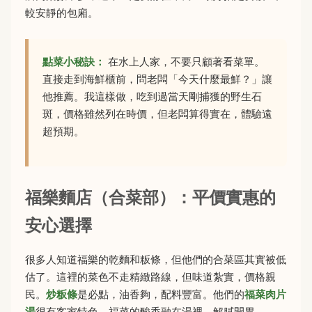
較安靜的包廂。
點菜小秘訣：
在水上人家，不要只顧著看菜單。
直接走到海鮮櫃前，問老闆「今天什麼最鮮？」讓
他推薦。我這樣做，吃到過當天剛捕獲的野生石
斑，價格雖然列在時價，但老闆算得實在，體驗遠
超預期。
福樂麵店（合菜部）：平價實惠的
安心選擇
很多人知道福樂的乾麵和粄條，但他們的合菜區其實被低
估了。這裡的菜色不走精緻路線，但味道紮實，價格親
民。
炒粄條
是必點，油香夠，配料豐富。他們的
福菜肉片
湯
很有客家特色，福菜的酸香融在湯裡，解膩開胃。