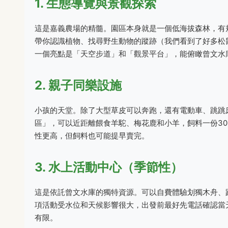
1. 生態導覽與景觀探索
這是嘉義農場的精髓。園區本身就是一個低海拔森林，有
帶你認識植物、找尋野生動物的蹤跡（我們看到了好多松
一個亮點是「天空步道」和「觀景平台」，能俯瞰曾文水
2. 親子同樂設施
小孩的天堂。除了大型草皮可以奔跑，還有電動車、跳跳
區」，可以近距離餵食羊駝、梅花鹿和小羊，飼料一份3
性更高，但飼料也可能提早賣完。
3. 水上活動中心（季節性）
這是依託曾文水庫的獨特資源。可以自費體驗划獨木舟、
項活動受水位和天候影響很大，出發前最好先電話確認當
有限。