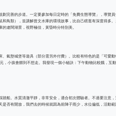
規劃完善的步道。一定要參加每日定時的「免費生態導覽」，導覽員
鼠和鳥類），並講解曾文水庫的環境故事，比自己瞎逛有深度得多。
庫的遼闊湖景，視野極佳，黃昏時分特別美。
床、氣墊城堡等遊具（部分需另外付費）。比較有特色的是「可愛動
0元，小孩會餵到不想走。我發現一個小秘訣：下午動物比較餓，互
踩踏船。水質清澈平靜，非常安全，適合初次體驗者。不過要注意，
天是否有開放，我們去的時候就因為前陣子雨少，水位偏低，活動範