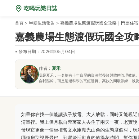
吃喝玩樂日誌
首頁
>
半糖生活報告
>
嘉義農場生態渡假玩國全攻略｜門票住宿
嘉義農場生態渡假玩國全攻
•
發布日期：2026年05月04日
作者：
夏禾
我是夏禾，一名擁有十年資歷的資深營養師與體態管理教練
自我壓榨，而是透過科學的烹飪邏輯、高效的間歇訓練，以
如果你在找一個能讓孩子放電、大人放鬆，同時又能親近
清單裡。我上個月親自帶著家人去住了兩天一夜，老實說
發現它更像一個坐擁曾文水庫湖光山色的生態度假村，玩
哪種房型視野最好，到哪些活動真的值得花時間，幫你避