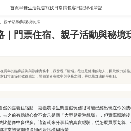
首頁
半糖生活報告
寵奴日常
揹包客日記
綠植筆記
、親子活動與秘境玩法
略｜門票住宿、親子活動與秘境
。在長年的臨床諮詢與訓練實務中，我發現「極端」往往是健康的敵人，因此致力於推
及對日常細節的敏銳感知，帶領讀者在效率與享受之間，尋找最舒適的平衡點。
自然的嘉義住宿點，嘉義農場生態渡假玩國很可能已經出現在你的搜
，去之前有點擔心會不會只是個「大型兒童遊戲場」，但實際體驗後
法比想像中多很多。這篇就來分享我的真實經驗，從怎麼買票划算、
開我當初規劃時遇到的資訊模糊地帶。