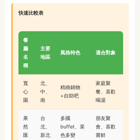
快速比較表
餐
廳
主要
風格特色
適合對象
名
地區
稱
寬
北、
家庭聚
精緻鍋物
心
中、
餐、喜歡
+自助吧
園
南
喝湯
果
台
多國
朋友聚
然
北、
buffet、菜
會、喜歡
匯
新北
色多變
嘗鮮