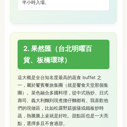
半小時入場。
2. 果然匯（台北明曜百
貨、板橋環球）
這大概是全台知名度最高的蔬食 buffet 之
一，屬於饗賓餐旅集團（就是饗食天堂那個集
團）。菜色融合多國料理，從中式熱炒、日式
壽司、義大利麵到現煮擔仔麵都有。我喜歡他
們的現做區，比如松露野菇披薩或鐵板炒時
蔬，熱騰騰上桌就是好吃。甜點區也是一大亮
點，選擇多且不會過甜。