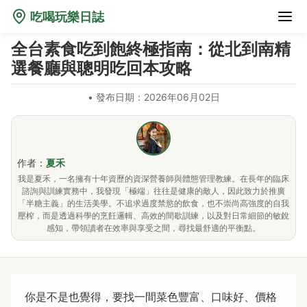
吃喝玩樂日誌
全台素食吃到飽終極指南：從北到南精
選餐廳與聰明吃回本攻略
•
發布日期：2026年06月02日
作者：
夏禾
我是夏禾，一名擁有十年資歷的資深營養師與體態管理教練。在長年的臨床
諮詢與訓練實務中，我發現「極端」往往是健康的敵人，因此致力於推廣
「半糖主義」的生活美學。不追求過度禁慾的飲食，也不崇尚高強度的自我
壓榨，而是透過科學的烹飪邏輯、高效的間歇訓練，以及對日常細節的敏銳
感知，帶領讀者在效率與享受之間，尋找最舒適的平衡點。
你是不是也覺得，要找一間菜色豐富、口味好、價格