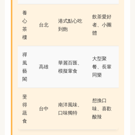
養
飲茶愛好
心
港式點心吃
台北
者、小團
茶
到飽
體
樓
禪
大型聚
風
華麗百匯、
高雄
餐、長輩
藝
模擬葷食
同樂
閣
斐
想換口
得
南洋風味、
台中
味、喜歡
蔬
口味獨特
酸辣
食