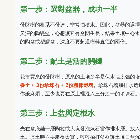
第一步：選對盆器，成功一半
發財樹的根系不發達，非常怕積水。因此，盆器的選擇
又深的陶瓷盆，心想讓它有空間生長，結果土壤中心永
的陶盆或塑膠盆，深度不要超過樹幹直徑的兩倍。
第二步：配土是活的關鍵
花市買來的發財樹，原來的土壤多半是保水性太強的培
養土 + 3份珍珠石 + 2份粗椰殼塊
。珍珠石增加排水透
你嫌麻煩，至少也要在原土裡混入三分之一的珍珠石。
第三步：上盆與定根水
先在盆底鋪一層陶粒或大塊發泡煉石當作排水層。放入
土。填土時不要壓得太實，輕輕拍打盆壁讓土壤自然沉