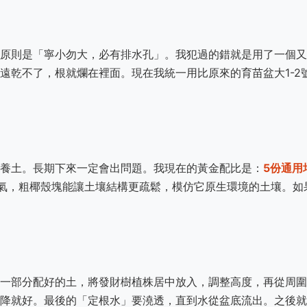
原則是「寧小勿大，必有排水孔」。我犯過的錯就是用了一個又
遠乾不了，根就爛在裡面。現在我統一用比原來的育苗盆大1-2
養土。長期下來一定會出問題。我現在的黃金配比是：
5份通用
氣，粗椰殼塊能讓土壤結構更疏鬆，模仿它原生環境的土壤。如
一部分配好的土，將發財樹植株居中放入，調整高度，再從周圍
降就好。最後的「定根水」要澆透，直到水從盆底流出。之後就