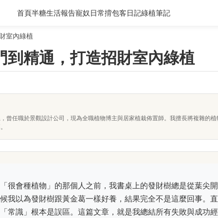
首頁
半糖生活報告
寵奴日常
揹包客日記
綠植筆記
財室內綠植
門到精通，打造招財室內綠植
系，曾任職於景觀設計公司，現為全職植物博主與居家植栽佈置師。我擅長將複雜的植
落。
「很會種植物」的那個人之前，我書桌上的發財樹總是從葉尖開
候我以為發財樹跟黃金葛一樣好養，結果完全不是這麼回事。直
「常識」根本是誤區。這篇文章，就是我總結所有失敗與成功經