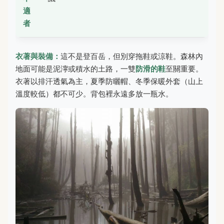
適
者
衣著與裝備：
這不是登百岳，但別穿拖鞋或涼鞋。森林內
地面可能是泥濘或積水的土路，一雙
防滑的鞋
至關重要。
衣著以排汗透氣為主，夏季防曬帽、冬季保暖外套（山上
溫度較低）都不可少。背包裡永遠多放一瓶水。