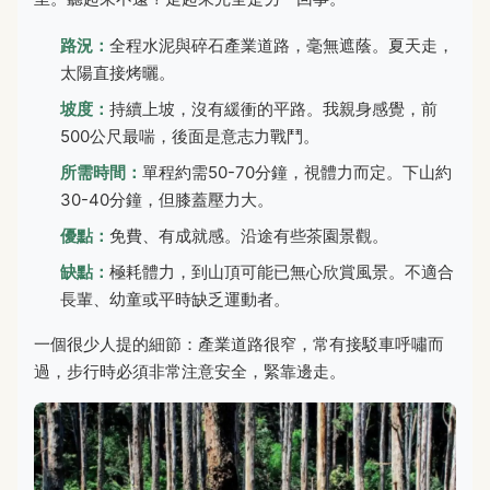
路況：
全程水泥與碎石產業道路，毫無遮蔭。夏天走，
太陽直接烤曬。
坡度：
持續上坡，沒有緩衝的平路。我親身感覺，前
500公尺最喘，後面是意志力戰鬥。
所需時間：
單程約需50-70分鐘，視體力而定。下山約
30-40分鐘，但膝蓋壓力大。
優點：
免費、有成就感。沿途有些茶園景觀。
缺點：
極耗體力，到山頂可能已無心欣賞風景。不適合
長輩、幼童或平時缺乏運動者。
一個很少人提的細節：產業道路很窄，常有接駁車呼嘯而
過，步行時必須非常注意安全，緊靠邊走。