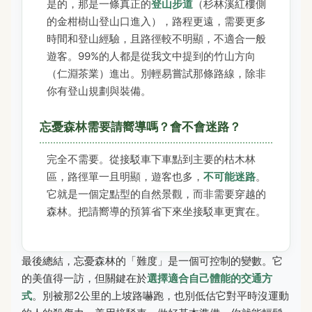
是的，那是一條真正的
登山步道
（杉林溪紅樓側
的金柑樹山登山口進入），路程更遠，需要更多
時間和登山經驗，且路徑較不明顯，不適合一般
遊客。99%的人都是從我文中提到的竹山方向
（仁淵茶業）進出。別輕易嘗試那條路線，除非
你有登山規劃與裝備。
忘憂森林需要請嚮導嗎？會不會迷路？
完全不需要。從接駁車下車點到主要的枯木林
區，路徑單一且明顯，遊客也多，
不可能迷路
。
它就是一個定點型的自然景觀，而非需要穿越的
森林。把請嚮導的預算省下來坐接駁車更實在。
最後總結，忘憂森林的「難度」是一個可控制的變數。它
的美值得一訪，但關鍵在於
選擇適合自己體能的交通方
式
。別被那2公里的上坡路嚇跑，也別低估它對平時沒運動