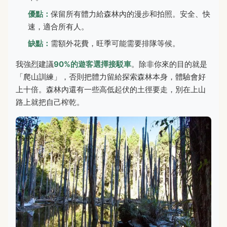
優點：
保留所有體力給森林內的漫步和拍照。安全、快
速，適合所有人。
缺點：
需額外花費，旺季可能需要排隊等候。
我強烈建議
90%的遊客選擇接駁車
。除非你來的目的就是
「爬山訓練」，否則把體力留給探索森林本身，體驗會好
上十倍。森林內還有一些高低起伏的土徑要走，別在上山
路上就把自己榨乾。