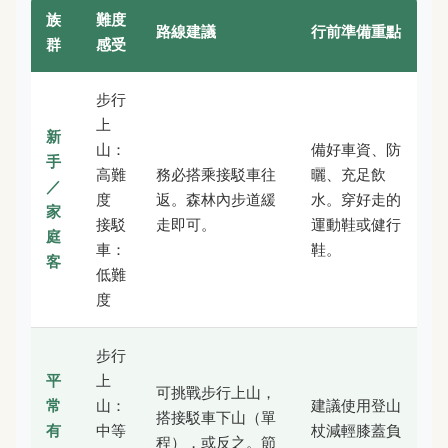
族
難度
路線建議
行前準備重點
群
感受
步行
上
新
山：
備好車資、防
手
高難
務必搭乘接駁車往
曬、充足飲
／
度
返。森林內步道緩
水。穿好走的
家
接駁
走即可。
運動鞋或健行
庭
車：
鞋。
客
低難
度
步行
平
上
可挑戰步行上山，
常
山：
建議使用登山
搭接駁車下山（單
有
中等
杖減輕膝蓋負
程），或反之。節