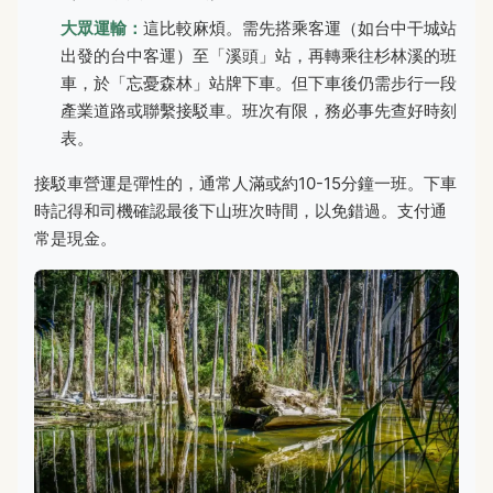
大眾運輸：
這比較麻煩。需先搭乘客運（如台中干城站
出發的台中客運）至「溪頭」站，再轉乘往杉林溪的班
車，於「忘憂森林」站牌下車。但下車後仍需步行一段
產業道路或聯繫接駁車。班次有限，務必事先查好時刻
表。
接駁車營運是彈性的，通常人滿或約10-15分鐘一班。下車
時記得和司機確認最後下山班次時間，以免錯過。支付通
常是現金。