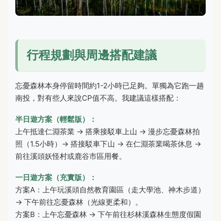
行程規劃與周邊搭配建議
忘憂森林本身停留時間約1-2小時已足夠。單獨為它跑一趟
南投，對有些人來說CP值不高。我建議這樣搭配：
半日遊方案（輕鬆版）：
上午抵達仁淵茶業 → 搭乘接駁車上山 → 漫步忘憂森林拍
照（1.5小時）→ 搭接駁車下山 → 在仁淵茶業喝茶休息 →
前往溪頭妖怪村或鹿谷市區用餐。
一日遊方案（充實版）：
方案A：上午玩溪頭自然教育園區（走大學池、神木步道）
→ 下午前往忘憂森林（光線更柔和）。
方案B：上午忘憂森林 → 下午前往杉林溪森林生態度假園