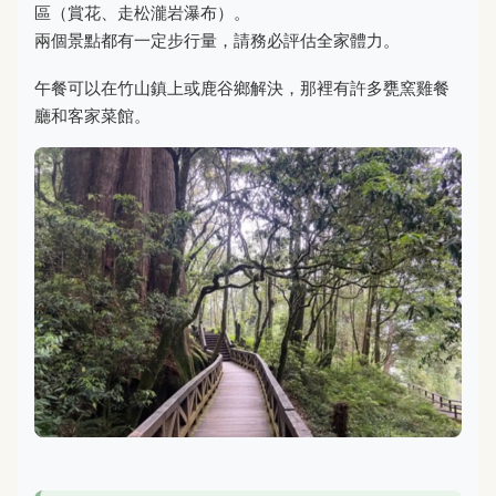
區（賞花、走松瀧岩瀑布）。
兩個景點都有一定步行量，請務必評估全家體力。
午餐可以在竹山鎮上或鹿谷鄉解決，那裡有許多甕窯雞餐
廳和客家菜館。