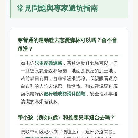
常見問題與專家避坑指南
穿普通的運動鞋去忘憂森林可以嗎？會不會
很滑？
如果你
只走產業道路
，普通運動鞋勉強可以。但
一旦進入忘憂森林範圍，地面是原始的泥土地，
若前幾日有雨，會非常濕滑泥濘。我親眼看過穿
白布鞋的人陷入泥巴一臉懊惱。強烈建議穿鞋底
齒痕較深的
健行鞋或防滑休閒鞋
，安全性和事後
清潔的麻煩差很多。
帶小孩（例如5歲）和推嬰兒車適合去嗎？
接駁車可以載小孩（抱腿上），這部分沒問題。