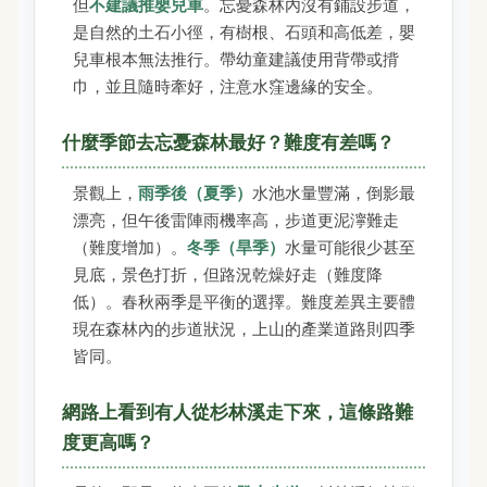
但
不建議推嬰兒車
。忘憂森林內沒有鋪設步道，
是自然的土石小徑，有樹根、石頭和高低差，嬰
兒車根本無法推行。帶幼童建議使用背帶或揹
巾，並且隨時牽好，注意水窪邊緣的安全。
什麼季節去忘憂森林最好？難度有差嗎？
景觀上，
雨季後（夏季）
水池水量豐滿，倒影最
漂亮，但午後雷陣雨機率高，步道更泥濘難走
（難度增加）。
冬季（旱季）
水量可能很少甚至
見底，景色打折，但路況乾燥好走（難度降
低）。春秋兩季是平衡的選擇。難度差異主要體
現在森林內的步道狀況，上山的產業道路則四季
皆同。
網路上看到有人從杉林溪走下來，這條路難
度更高嗎？