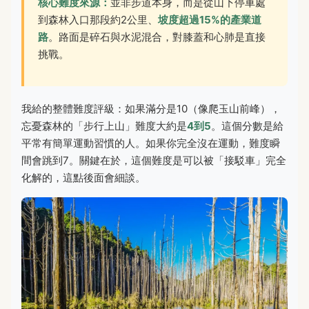
核心難度來源：
並非步道本身，而是從山下停車處
到森林入口那段約2公里、
坡度超過15%的產業道
路
。路面是碎石與水泥混合，對膝蓋和心肺是直接
挑戰。
我給的整體難度評級：如果滿分是10（像爬玉山前峰），
忘憂森林的「步行上山」難度大約是
4到5
。這個分數是給
平常有簡單運動習慣的人。如果你完全沒在運動，難度瞬
間會跳到7。關鍵在於，這個難度是可以被「接駁車」完全
化解的，這點後面會細談。