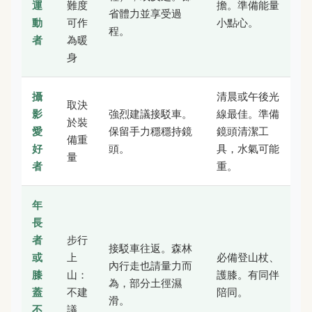
運
難度
擔。準備能量
省體力並享受過
動
可作
小點心。
程。
者
為暖
身
攝
清晨或午後光
取決
影
強烈建議接駁車。
線最佳。準備
於裝
愛
保留手力穩穩持鏡
鏡頭清潔工
備重
好
頭。
具，水氣可能
量
者
重。
年
長
者
步行
接駁車往返。森林
或
上
必備登山杖、
內行走也請量力而
膝
山：
護膝。有同伴
為，部分土徑濕
蓋
不建
陪同。
滑。
不
議