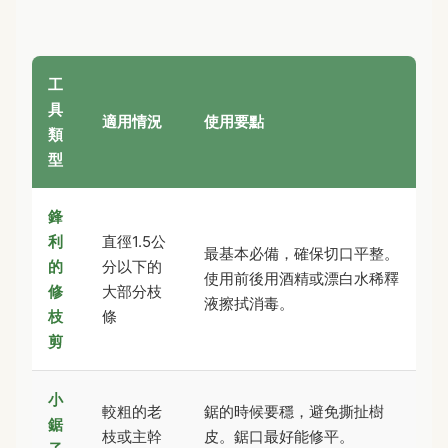
工
具
適用情況
使用要點
類
型
鋒
利
直徑1.5公
最基本必備，確保切口平整。
的
分以下的
使用前後用酒精或漂白水稀釋
修
大部分枝
液擦拭消毒。
枝
條
剪
小
較粗的老
鋸的時候要穩，避免撕扯樹
鋸
枝或主幹
皮。鋸口最好能修平。