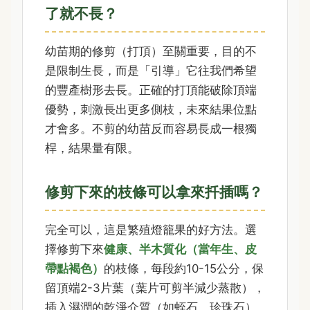
了就不長？
幼苗期的修剪（打頂）至關重要，目的不
是限制生長，而是「引導」它往我們希望
的豐產樹形去長。正確的打頂能破除頂端
優勢，刺激長出更多側枝，未來結果位點
才會多。不剪的幼苗反而容易長成一根獨
桿，結果量有限。
修剪下來的枝條可以拿來扦插嗎？
完全可以，這是繁殖燈籠果的好方法。選
擇修剪下來
健康、半木質化（當年生、皮
帶點褐色）
的枝條，每段約10-15公分，保
留頂端2-3片葉（葉片可剪半減少蒸散），
插入濕潤的乾淨介質（如蛭石、珍珠石）