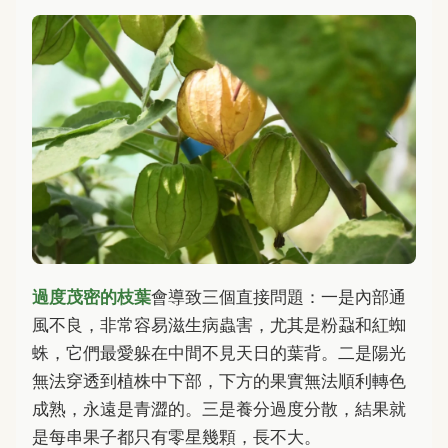
過度茂密的枝葉
會導致三個直接問題：一是內部通
風不良，非常容易滋生病蟲害，尤其是粉蝨和紅蜘
蛛，它們最愛躲在中間不見天日的葉背。二是陽光
無法穿透到植株中下部，下方的果實無法順利轉色
成熟，永遠是青澀的。三是養分過度分散，結果就
是每串果子都只有零星幾顆，長不大。