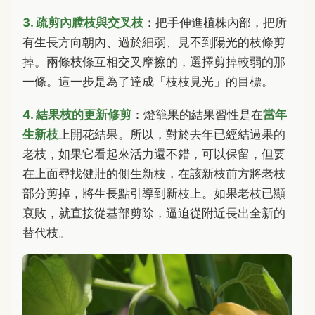
3. 疏剪內膛枝與交叉枝
：把手伸進植株內部，把所
有生長方向朝內、過於細弱、見不到陽光的枝條剪
掉。兩條枝條互相交叉摩擦的，選擇剪掉較弱的那
一條。這一步是為了達成「枝枝見光」的目標。
4. 結果枝的更新修剪
：燈籠果的結果習性是在
當年
生新枝
上開花結果。所以，對於去年已經結過果的
老枝，如果它看起來活力還不錯，可以保留，但要
在上面尋找健壯的側生新枝，在該新枝前方將老枝
部分剪掉，將生長點引導到新枝上。如果老枝已顯
衰敗，就直接從基部剪除，逼迫從附近長出全新的
替代枝。