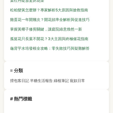
葉牡丹綻放驚艷花朵
松柏變黃怎麼辦？專家解析5大原因與搶救指南
雞蛋花一年開幾次？開花頻率全解析與促進技巧
掌握黃椰子修剪關鍵，讓庭院綠意煥然一新
孤挺花只長葉不開花？3大主因與終極催花指南
龜背芋水培發根全攻略：零失敗技巧與疑難解答
≡ 分類
揹包客日記
半糖生活報告
綠植筆記
寵奴日常
# 熱門標籤