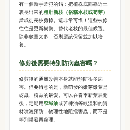
有一個新手常犯的錯：把植株底部靠近土
表長出來的
粗壯新枝（俗稱水枝或筍芽）
當成徒長枝剪掉。這非常可惜！這些枝條
往往是更新樹勢、替代老枝的最佳候選。
除非數量太多，否則應該保留並加以培
養。
修剪後需要特別防病蟲害嗎？
修剪後的通風改善本身就能預防很多病
害。但要留意的是，新萌發的嫩芽嫩葉是
蚜蟲、粉蝨的最愛。可以在春季新葉展開
後，定期用
窄域油
或苦楝油等較溫和的資
材噴灑預防，物理性地阻擋害蟲，而不是
等到爆發再處理。