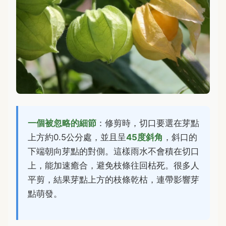
一個被忽略的細節
：修剪時，切口要選在芽點
上方約0.5公分處，並且呈
45度斜角
，斜口的
下端朝向芽點的對側。這樣雨水不會積在切口
上，能加速癒合，避免枝條往回枯死。很多人
平剪，結果芽點上方的枝條乾枯，連帶影響芽
點萌發。