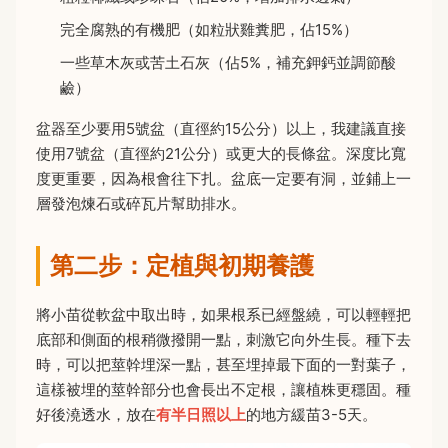
完全腐熟的有機肥（如粒狀雞糞肥，佔15%）
一些草木灰或苦土石灰（佔5%，補充鉀鈣並調節酸
鹼）
盆器至少要用5號盆（直徑約15公分）以上，我建議直接
使用7號盆（直徑約21公分）或更大的長條盆。深度比寬
度更重要，因為根會往下扎。盆底一定要有洞，並鋪上一
層發泡煉石或碎瓦片幫助排水。
第二步：定植與初期養護
將小苗從軟盆中取出時，如果根系已經盤繞，可以輕輕把
底部和側面的根稍微撥開一點，刺激它向外生長。種下去
時，可以把莖幹埋深一點，甚至埋掉最下面的一對葉子，
這樣被埋的莖幹部分也會長出不定根，讓植株更穩固。種
好後澆透水，放在
有半日照以上
的地方緩苗3-5天。