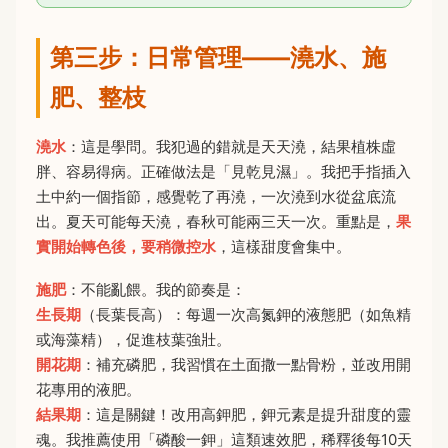
第三步：日常管理——澆水、施
肥、整枝
澆水
：這是學問。我犯過的錯就是天天澆，結果植株虛
胖、容易得病。正確做法是「見乾見濕」。我把手指插入
土中約一個指節，感覺乾了再澆，一次澆到水從盆底流
出。夏天可能每天澆，春秋可能兩三天一次。重點是，
果
實開始轉色後，要稍微控水
，這樣甜度會集中。
施肥
：不能亂餵。我的節奏是：
生長期
（長葉長高）：每週一次高氮鉀的液態肥（如魚精
或海藻精），促進枝葉強壯。
開花期
：補充磷肥，我習慣在土面撒一點骨粉，並改用開
花專用的液肥。
結果期
：這是關鍵！改用高鉀肥，鉀元素是提升甜度的靈
魂。我推薦使用「磷酸一鉀」這類速效肥，稀釋後每10天