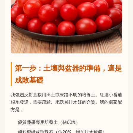
第一步：土壤與盆器的準備，這是
成敗基礎
我強烈反對直接用田土或來路不明的培養土。紅運小番茄
根系發達，需要疏鬆、肥沃且排水好的介質。我的獨家配
方是：
優質蔬果專用培養土（佔60%）
粗粒椰纖或珍珠石（佔20%，增加排水透氣）