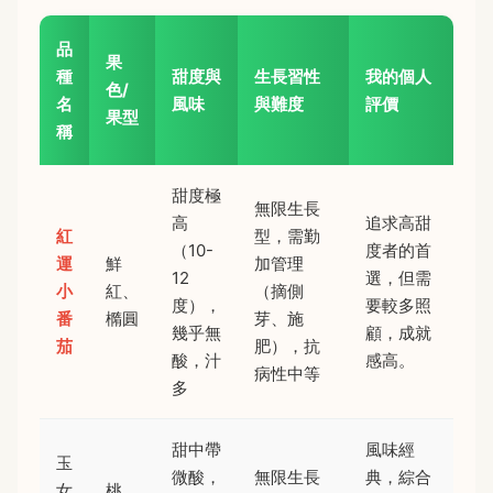
品
果
種
甜度與
生長習性
我的個人
色/
名
風味
與難度
評價
果型
稱
甜度極
無限生長
高
追求高甜
紅
型，需勤
（10-
度者的首
運
鮮
加管理
12
選，但需
小
紅、
（摘側
度），
要較多照
番
橢圓
芽、施
幾乎無
顧，成就
茄
肥），抗
酸，汁
感高。
病性中等
多
甜中帶
風味經
玉
微酸，
無限生長
典，綜合
女
桃