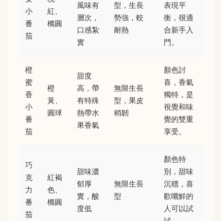
風味有
型，生長
表現平
小
紅、
層次，
勢強，較
衡，很適
番
橢圓
口感紮
耐熱
合新手入
茄
實
門。
橙
顏色討
甜度
蜜
喜，香氣
橙
高，帶
無限生長
香
獨特，是
黃、
有特殊
型，果皮
小
視覺和味
圓球
熱帶水
稍韌
番
覺的雙重
果香氣
茄
享受。
顏色特
巧
甜味濃
別，甜味
克
紅褐
郁厚
無限生長
沉穩，喜
力
色、
實，酸
型
歡嚐鮮的
番
橢圓
度低
人可以試
茄
試。