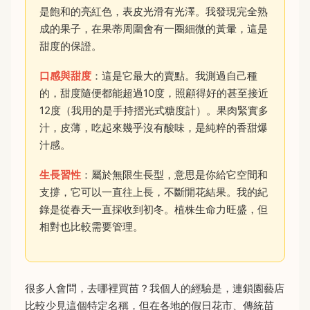
是飽和的亮紅色，表皮光滑有光澤。我發現完全熟
成的果子，在果蒂周圍會有一圈細微的黃暈，這是
甜度的保證。
口感與甜度
：這是它最大的賣點。我測過自己種
的，甜度隨便都能超過10度，照顧得好的甚至接近
12度（我用的是手持摺光式糖度計）。果肉緊實多
汁，皮薄，吃起來幾乎沒有酸味，是純粹的香甜爆
汁感。
生長習性
：屬於無限生長型，意思是你給它空間和
支撐，它可以一直往上長，不斷開花結果。我的紀
錄是從春天一直採收到初冬。植株生命力旺盛，但
相對也比較需要管理。
很多人會問，去哪裡買苗？我個人的經驗是，連鎖園藝店
比較少見這個特定名稱，但在各地的假日花市、傳統苗