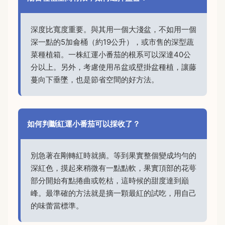
深度比寬度重要。與其用一個大淺盆，不如用一個
深一點的5加侖桶（約19公升），或市售的深型蔬
菜種植箱。一株紅運小番茄的根系可以深達40公
分以上。另外，考慮使用吊盆或壁掛盆種植，讓藤
蔓向下垂墜，也是節省空間的好方法。
如何判斷紅運小番茄可以採收了？
別急著在剛轉紅時就摘。等到果實整個變成均勻的
深紅色，摸起來稍微有一點點軟，果實頂部的花萼
部分開始有點捲曲或乾枯，這時候的甜度達到巔
峰。最準確的方法就是摘一顆最紅的試吃，用自己
的味蕾當標準。