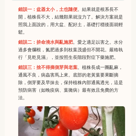
錯誤一：盆器太小，土也隨便
。結果就是根系長不
開，植株長不大，結幾顆果就沒力了。解決方案就是
照我上面說的，用大盆、配好土，基礎打穩後面就輕
鬆。
錯誤二：拚命澆水與亂施肥
。愛之適足以害之。水分
過多會爛根，氮肥過多則枝葉茂盛但不開花。嚴格執
行「見乾見濕」，並按照生長階段對症下藥施肥。
錯誤三：捨不得摘側芽與老葉
。植株長成一團亂麻，
通風不良，病蟲害馬上來。底部的老黃葉要果斷摘
除，側芽要及早抹去，保持植株內部通風透光，這是
預防病害（如晚疫病、葉黴病）最有效且免費的方
法。