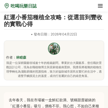
吃喝玩樂日誌
紅運小番茄種植全攻略：從選苗到豐收
的實戰心得
•
發布日期：2026年04月22日
作者：
林睦森
我是一位深耕園藝領域逾十年的植栽顧問。畢業於台大園藝系，曾任職於景
觀設計公司，現為全職植物博主與居家植栽佈置師。我擅長將複雜的植物生
理學轉化為淺顯易懂的照護指南，致力於協助城市居民在繁忙的生活中，透
過雙手觸摸泥土的溫度，成功打造屬於自己的綠意角落。
去年春天，我在市場被一盒鮮紅欲滴、號稱甜度破錶的
「紅運小番茄」吸引，價格不菲。我心想，不如自己來種