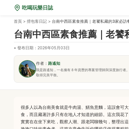
吃喝玩樂日誌
首頁
>
揹包客日記
>
台南中西區素食推薦｜老饕私藏的3家必訪
台南中西區素食推薦｜老饕
•
發布日期：2026年05月03日
作者：
路遙知
我是路遙知，一名擁有 8 年資歷的專案管理師與深度旅行
取得完美平衡。
很多人以為台南美食就是牛肉湯、鱔魚意麵，這誤會可大
食，而且藏著許多只有在地人才知道的細節。這次我花了
實實在在坐下來吃，觀察人潮、跟老闆聊幾句，整理出這
換換口味的素食者，這篇文章會告訴你哪些店值得專程前