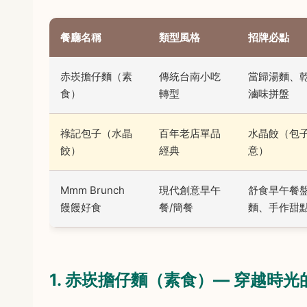
餐廳名稱
類型風格
招牌必點
赤崁擔仔麵（素
傳統台南小吃
當歸湯麵、
食）
轉型
滷味拼盤
祿記包子（水晶
百年老店單品
水晶餃（包
餃）
經典
意）
Mmm Brunch
現代創意早午
舒食早午餐
饅饅好食
餐/簡餐
麵、手作甜
1. 赤崁擔仔麵（素食）— 穿越時