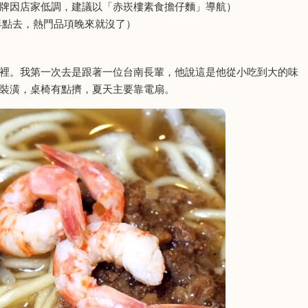
牌因店家低調，建議以「赤崁樓素食擔仔麵」導航）
建議早點去，熱門品項晚來就沒了）
裡。我第一次去是跟著一位台南長輩，他說這是他從小吃到大的味
裝潢，桌椅有點擠，夏天主要靠電扇。