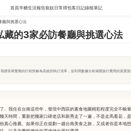
首頁
半糖生活報告
寵奴日常
揹包客日記
綠植筆記
餐廳與挑選心法
私藏的3家必訪餐廳與挑選心法
者。我擅長將繁雜的行程拆解為高效的執行清單，並利用數據分析揭開旅行費用的真實
了。我住在台南這些年，發現中西區的素食地圖精彩程度完全不輸
幾天時間，重新把幾家口碑老店和新秀走了一遍，不是走馬看花，
份真心推薦。如果你正在規劃一趟台南美食之旅，又或者你是本地
往，以及怎麼根據你的需求做出最好選擇。