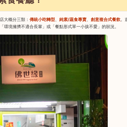
店大概分三類：
傳統小吃轉型
、
純素/蔬食專賣
、
創意複合式餐飲
。
「環境擁擠不適合長輩」或「餐點形式單一小孩不愛」的狀況。