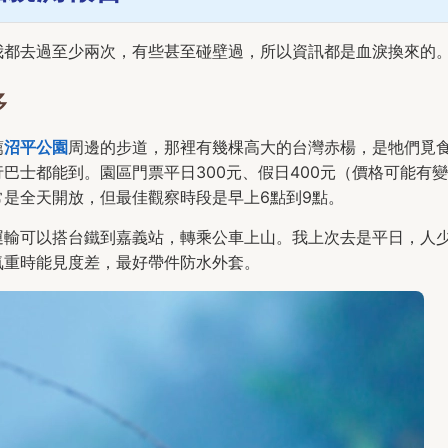
我都去過至少兩次，有些甚至碰壁過，所以資訊都是血淚換來的
多
薦
沼平公園
周邊的步道，那裡有幾棵高大的台灣赤楊，是牠們覓
巴士都能到。園區門票平日300元、假日400元（價格可能有變
常是全天開放，但最佳觀察時段是早上6點到9點。
運輸可以搭台鐵到嘉義站，轉乘公車上山。我上次去是平日，人
氣重時能見度差，最好帶件防水外套。