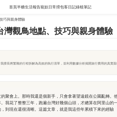
首頁
半糖生活報告
寵奴日常
揹包客日記
綠植筆記
技巧與親身體驗
台灣觀鳥地點、技巧與親身體驗
者。我擅長將繁雜的行程拆解為高效的執行清單，並利用數據分析揭開旅行費用的真實
友的聚會上。那時我還是個新手，只會拿著望遠鏡在公園亂轉。
年。我花了整整三年，跑遍台灣好幾個山頭，才總算在阿里山的
動，到現在還很清晰。這篇文章，就是我這些年累積下來的經驗