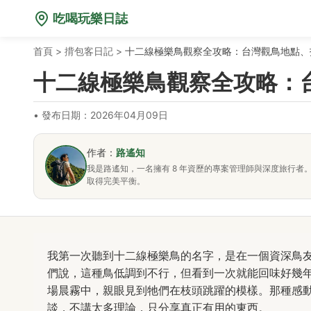
吃喝玩樂日誌
首頁
>
揹包客日記
>
十二線極樂鳥觀察全攻略：台灣觀鳥地點、
十二線極樂鳥觀察全攻略：
•
發布日期：2026年04月09日
作者：
路遙知
我是路遙知，一名擁有 8 年資歷的專案管理師與深度旅行
取得完美平衡。
我第一次聽到十二線極樂鳥的名字，是在一個資深鳥
們說，這種鳥低調到不行，但看到一次就能回味好幾
場晨霧中，親眼見到牠們在枝頭跳躍的模樣。那種感
談，不講太多理論，只分享真正有用的東西。