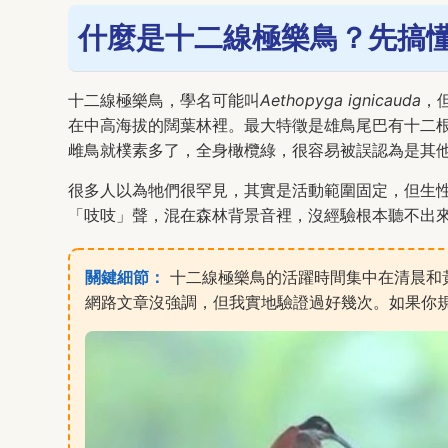
什麼是十二線極樂鳥？先搞
十二線極樂鳥，學名可能叫
Aethopyga ignicauda
，
在中高海拔的闊葉林裡。最大特徵是雄鳥尾巴有十二
雌鳥就樸素多了，全身橄欖綠，很容易被誤認為是其
很多人以為牠們很罕見，其實是活動範圍固定，但生
「吱吱」聲，混在森林背景音裡，沒經驗根本聽不出
關鍵細節：
十二線極樂鳥的活躍時間集中在清晨和
網路文章沒強調，但我實地驗證過好幾次。如果你