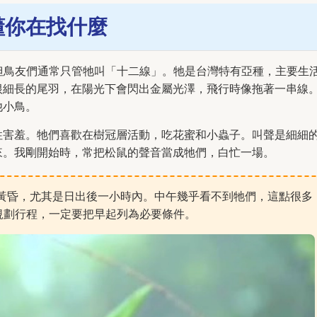
懂你在找什麼
但鳥友們通常只管牠叫「十二線」。牠是台灣特有亞種，主要生
根細長的尾羽，在陽光下會閃出金屬光澤，飛行時像拖著一串線
他小鳥。
性害羞。牠們喜歡在樹冠層活動，吃花蜜和小蟲子。叫聲是細細
來。我剛開始時，常把松鼠的聲音當成牠們，白忙一場。
黃昏，尤其是日出後一小時內。中午幾乎看不到牠們，這點很多
規劃行程，一定要把早起列為必要條件。