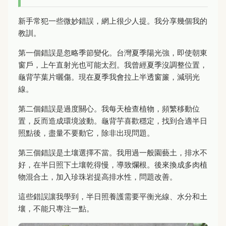
新手常犯一些微妙錯誤，網上很少人提。我分享幾個我的
教訓。
第一個錯誤是忽略季節變化。台灣夏季陽光強，即使朝東
窗戶，上午直射光也可能太烈。我曾經夏季沒調整位置，
龜背芋葉片曬傷。現在夏季我會拉上半透窗簾，減弱光
線。
第二個錯誤是過度關心。我每天檢查植物，頻繁移動位
置，反而造成環境波動。龜背芋喜歡穩定，找到合適半日
照點後，盡量不要動它，除非出現問題。
第三個錯誤是土壤選擇不當。我用過一般園藝土，排水不
好，在半日照下土壤乾得慢，導致爛根。後來換成多肉植
物混合土，加入珍珠岩提高排水性，問題改善。
這些錯誤讓我學到，半日照養護需要平衡光線、水分和土
壤，不能只專注一點。