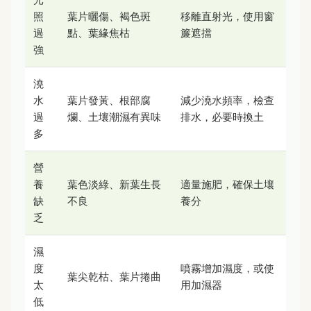
照
葉片曬傷、褐色斑
移離直射光，使用窗
過
點、葉緣焦枯
簾遮擋
強
澆
水
葉片發黃、根部腐
減少澆水頻率，檢查
過
爛、土壤潮濕有異味
排水，必要時換土
多
營
養
葉色淡綠、新葉生長
適量施肥，確保土壤
缺
不良
養分
乏
濕
度
噴霧增加濕度，或使
葉尖乾枯、葉片捲曲
太
用加濕器
低