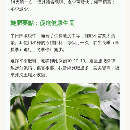
14天澆一次，但具體看環境。夏季蒸發快，頻率稍高；
冬季減少。
施肥要點：促進健康生長
半日照環境中，龜背芋生長速度中等，施肥不需要太頻
繁。我使用稀釋的液體肥料，每個月一次，在生長季（春
夏季）進行。冬季停止施肥。
選擇平衡肥料，氮磷鉀比例如10-10-10。過量施肥會導
致鹽分累積，傷害根部。我曾經施肥過多，葉尖變褐，後
來沖洗土壤才恢復。