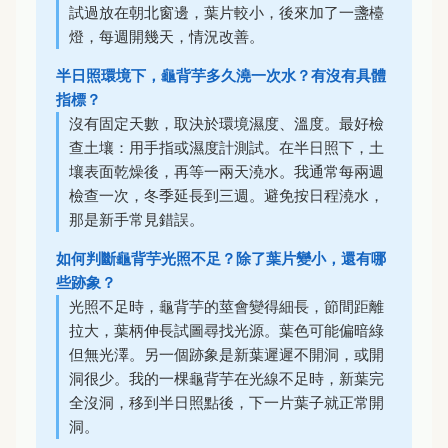
試過放在朝北窗邊，葉片較小，後來加了一盞檯
燈，每週開幾天，情況改善。
半日照環境下，龜背芋多久澆一次水？有沒有具體
指標？
沒有固定天數，取決於環境濕度、溫度。最好檢
查土壤：用手指或濕度計測試。在半日照下，土
壤表面乾燥後，再等一兩天澆水。我通常每兩週
檢查一次，冬季延長到三週。避免按日程澆水，
那是新手常見錯誤。
如何判斷龜背芋光照不足？除了葉片變小，還有哪
些跡象？
光照不足時，龜背芋的莖會變得細長，節間距離
拉大，葉柄伸長試圖尋找光源。葉色可能偏暗綠
但無光澤。另一個跡象是新葉遲遲不開洞，或開
洞很少。我的一棵龜背芋在光線不足時，新葉完
全沒洞，移到半日照點後，下一片葉子就正常開
洞。