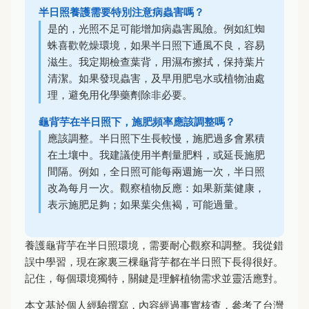
半日照養護需要特別注意病蟲害嗎？
是的，光照不足可能增加病蟲害風險。例如紅蜘
蛛喜歡乾燥環境，如果半日照下通風不良，容易
滋生。我定期檢查葉背，用濕布擦拭，保持葉片
清潔。如果發現蟲害，及早用肥皂水或植物油處
理，避免用化學藥劑除非必要。
龜背芋在半日照下，施肥頻率應該調整嗎？
應該調整。半日照下生長較慢，施肥過多會累積
在土壤中。我建議使用半劑量肥料，或延長施肥
間隔。例如，全日照可能每兩週施一次，半日照
改為每月一次。觀察植物反應：如果新葉健康，
表示施肥足夠；如果葉尖焦褐，可能過量。
養護龜背芋在半日照環境，需要耐心觀察和調整。我從錯
誤中學習，現在家裏三棵龜背芋都在半日照下長得很好。
記住，每個環境獨特，關鍵是理解植物需求並靈活應對。
本文基於個人經驗撰寫，內容經過事實核查，參考了台灣