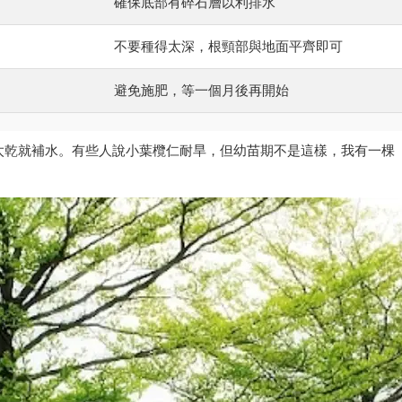
確保底部有碎石層以利排水
不要種得太深，根頸部與地面平齊即可
避免施肥，等一個月後再開始
太乾就補水。有些人說小葉欖仁耐旱，但幼苗期不是這樣，我有一棵