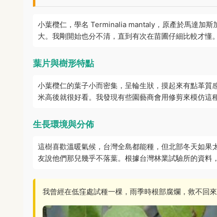
小葉欖仁，學名 Terminalia mantaly，原產
大。我剛開始也分不清，直到有次在苗圃仔細比較才懂
葉片與樹形特點
小葉欖仁的葉子小而密集，呈輪生狀，摸起來有點革質
米高後就很好看。我發現有些園藝商會用修剪來模仿這
生長環境與分佈
這樹喜歡溫暖氣候，台灣全島都能種，但北部冬天如果
友說他們那兒幾乎不落葉。根據台灣林業試驗所的資料
我曾經在低窪處試種一棵，雨季時根部腐爛，救不回來