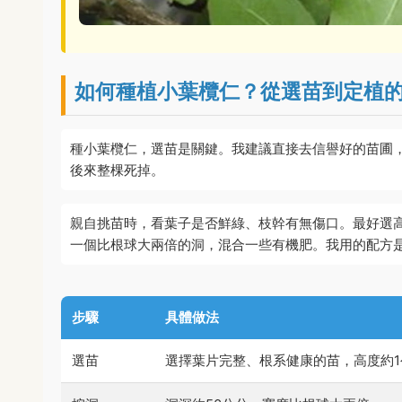
如何種植小葉欖仁？從選苗到定植
種小葉欖仁，選苗是關鍵。我建議直接去信譽好的苗圃
後來整棵死掉。
親自挑苗時，看葉子是否鮮綠、枝幹有無傷口。最好選
一個比根球大兩倍的洞，混合一些有機肥。我用的配方
步驟
具體做法
選苗
選擇葉片完整、根系健康的苗，高度約1