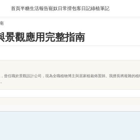
首頁
半糖生活報告
寵奴日常
揹包客日記
綠植筆記
南
與景觀應用完整指南
系，曾任職於景觀設計公司，現為全職植物博主與居家植栽佈置師。我擅長將複雜的植
落。