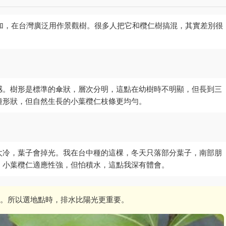
於馬達加斯加，在台灣廣泛用作景觀樹。很多人把它和欖仁樹搞混，其實差別很
。
感。樹形是標準的傘狀，層次分明，這點在幼樹時不明顯，但長到三
種形狀，但自然生長的小葉欖仁枝條更均勻。
太冷，葉子會掉光。我在台中種的這棵，冬天只落部分葉子，南部朋
，小葉欖仁適應性強，但怕積水，這點我深有體會。
。所以選地點時，排水比陽光更重要。