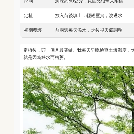
挖洞
洞深約50公分，寬度比根球大兩倍
定植
放入苗後填土，輕輕壓實，澆透水
初期養護
前兩週每天澆水，之後視天氣調整
定植後，頭一個月最關鍵。我每天早晚檢查土壤濕度，
就是因為缺水而枯萎。