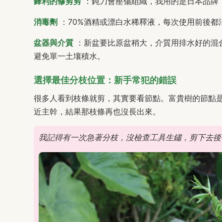
鋒利的修剪剪
：鈍刀會壓傷組織，我用的是日本品牌
消毒劑
：70%酒精或漂白水稀釋液，每次使用前後
盆器與介質
：新盆要比原盆稍大，介質用排水好的混
避免單一土壤積水。
選擇最佳分枝位置：新手常犯的錯誤
很多人看到枝條就剪，其實要看節點。富貴樹的節點是
近主幹，結果那枝條再也沒長出來。
我記得有一次急著分枝，沒檢查工具生鏽，剪下去後