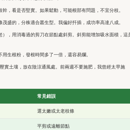
枝幹，看是否堅實。如果鬆動，可能根部有問題，不宜分枝。
條茂盛的，分株適合叢生型。我偏好扦插，成功率高達八成。
老），用消毒過的剪刀在節點處斜剪。斜剪能增加吸水面積，這
不用生根粉，發根時間多了一倍，還容易爛。
輕壓實土壤，放在陰涼通風處。前兩週不要施肥，我曾經太早施
常見錯誤
選太嫩或太老枝條
平剪或遠離節點