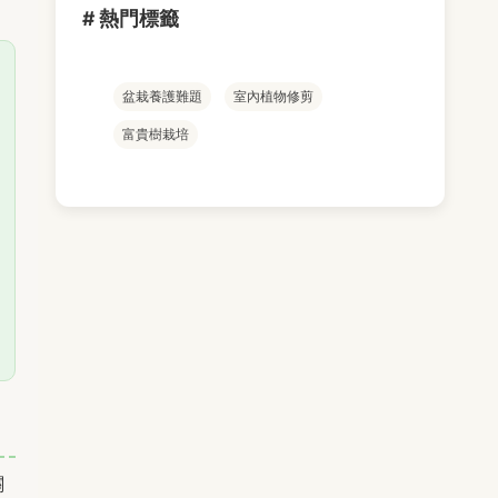
# 熱門標籤
盆栽養護難題
室內植物修剪
富貴樹栽培
關