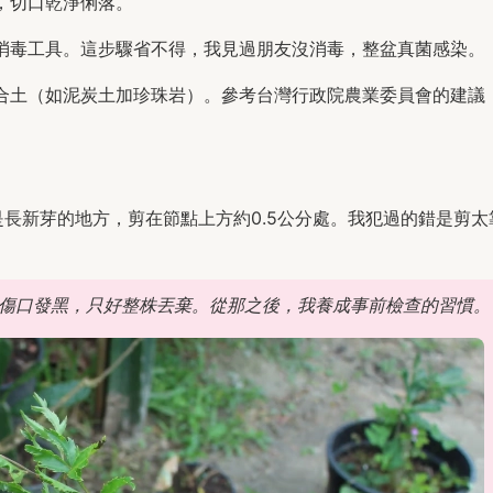
，切口乾淨俐落。
都消毒工具。這步驟省不得，我見過朋友沒消毒，整盆真菌感染。
合土（如泥炭土加珍珠岩）。參考台灣行政院農業委員會的建議
長新芽的地方，剪在節點上方約0.5公分處。我犯過的錯是剪太
傷口發黑，只好整株丟棄。從那之後，我養成事前檢查的習慣。