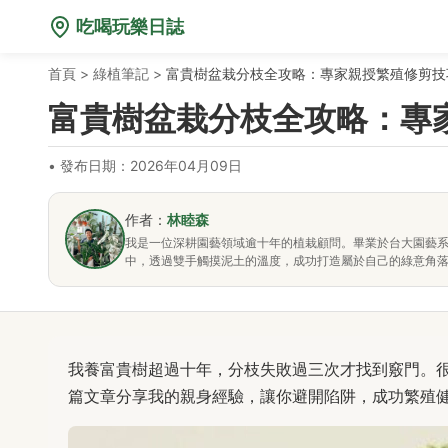
吃喝玩樂日誌
首頁
>
綠植筆記
>
富貴樹盆栽分枝全攻略：專家親授繁殖修剪技
富貴樹盆栽分枝全攻略：專
•
發布日期：2026年04月09日
作者：
林睦森
我是一位深耕園藝領域逾十年的植栽顧問。畢業於台大園藝
中，透過雙手觸摸泥土的溫度，成功打造屬於自己的綠意角
我養富貴樹超過十年，分枝失敗過三次才找到竅門。
篇文章分享我的親身經驗，讓你避開陷阱，成功繁殖