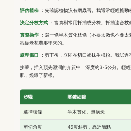
評估植株
：先確認植物沒有病蟲害。我通常輕輕搖動
決定分枝方式
：富貴樹常用扦插或分株。扦插適合枝
實際操作
：選一條半木質化枝條（不要太嫩也不要太
我從老花農那學來的。
處理傷口
：剪下後，立即在切口塗抹生根粉。我試過
接著，插入預先濕潤的介質中，深度約3-5公分。輕
肥，燒壞了新根。
步驟
關鍵細節
選擇枝條
半木質化、無病斑
剪切角度
45度斜剪，靠近節點