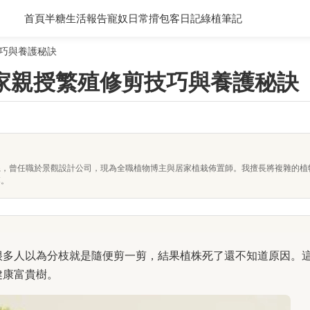
首頁
半糖生活報告
寵奴日常
揹包客日記
綠植筆記
巧與養護秘訣
家親授繁殖修剪技巧與養護秘訣
系，曾任職於景觀設計公司，現為全職植物博主與居家植栽佈置師。我擅長將複雜的植
落。
很多人以為分枝就是隨便剪一剪，結果植株死了還不知道原因。
健康富貴樹。