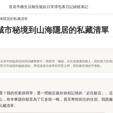
首頁
半糖生活報告
寵奴日常
揹包客日記
綠植筆記
海隱居的私藏清單
城市秘境到山海隱居的私藏清單
。在長年的臨床諮詢與訓練實務中，我發現「極端」往往是健康的敵人，因此致力於推
及對日常細節的敏銳感知，帶領讀者在效率與享受之間，尋找最舒適的平衡點。
選？我的答案很簡單：選一間能定義你旅程記憶的「必住飯店」。這
上，有本事讓你願意為了它多留一晚，甚至專程前往的住宿。我跑遍
私藏清單。