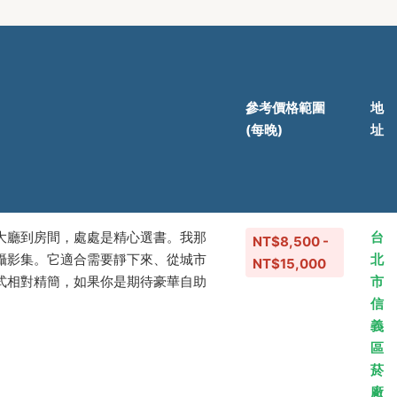
參考價格範圍
地
(每晚)
址
大廳到房間，處處是精心選書。我那
台
NT$8,500 -
攝影集。它適合需要靜下來、從城市
北
NT$15,000
式相對精簡，如果你是期待豪華自助
市
信
義
區
菸
廠