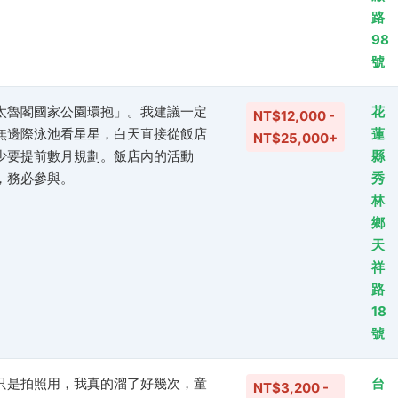
路
98
號
太魯閣國家公園環抱」。我建議一定
花
NT$12,000 -
無邊際泳池看星星，白天直接從飯店
蓮
NT$25,000+
少要提前數月規劃。飯店內的活動
縣
，務必參與。
秀
林
鄉
天
祥
路
18
號
只是拍照用，我真的溜了好幾次，童
台
NT$3,200 -