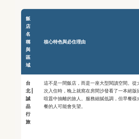
飯
店
名
稱
核心特色與必住理由
與
區
域
台
這不是一間飯店，而是一座大型閱讀空間。從
北 |
次入住時，晚上就窩在房間沙發看了一本絕版
誠
喧囂中抽離的旅人。服務細膩低調，但早餐樣
品
餐的人可能會失望。
行
旅