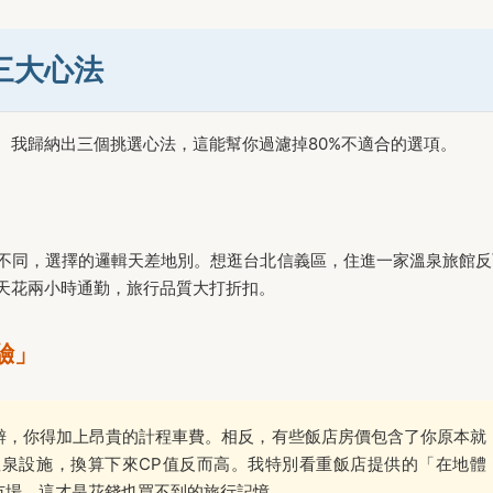
三大心法
。我歸納出三個挑選心法，這能幫你過濾掉80%不適合的選項。
不同，選擇的邏輯天差地別。想逛台北信義區，住進一家溫泉旅館反
天花兩小時通勤，旅行品質大打折扣。
驗」
僻，你得加上昂貴的計程車費。相反，有些飯店房價包含了你原本就
泉設施，換算下來CP值反而高。我特別看重飯店提供的「在地體
市場，這才是花錢也買不到的旅行記憶。