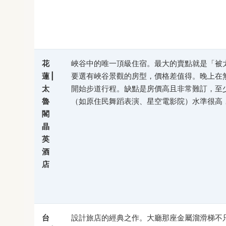
花
峽谷中的唯一頂級住宿。最大的賣點就是「被
蓮 |
要選有峽谷景觀的房型，價格差值得。晚上在
太
開始步道行程。缺點是房價高且非常難訂，至
魯
（如原住民舞蹈表演、星空電影院）水準很高
閣
晶
英
酒
店
台
設計旅店的經典之作。大廳那座金屬溜滑梯不