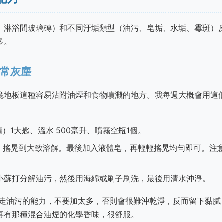
、淋浴間玻璃磚）和不同汙垢類型（油污、皂垢、水垢、霉斑）
多。
日常灰塵
廳地板這種容易沾附油煙和食物噴濺的地方。我每週大概會用這
）1大匙、溫水 500毫升、噴霧空瓶1個。
，搖晃到大致溶解。最後加入液體皂，再輕輕搖晃均勻即可。注
讓小蘇打分解油污，然後用海綿或刷子刷洗，最後用清水沖淨。
走油污的能力，不要加太多，否則會很難沖乾淨，反而留下黏膩
再有那種混合油煙的化學香味，很舒服。