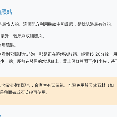
菌黑點
是最惱人的。這個配方利用酸鹼中和反應，是我試過最有效的。
00毫升、舊牙刷或細縫刷。
使用碗裝。
看到它嘶嘶地起泡，那是正在溶解碳酸鈣。靜置15-20分鐘，
少一點）厚敷在發黑的水泥縫上，蓋上保鮮膜悶至少1小時，甚
或含氯清潔劑混合，會產生有毒氯氣。也避免用於天然石材（如
是釉面磚或石英磚再使用。