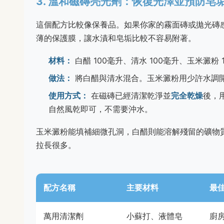
3. 溫和磁磚亮光劑：恢復光澤並預防皂
這個配方比較像保養品。如果你家的霧面磚或拋光磚
薄的保護膜，讓水漬和皂垢比較不容易附著。
材料：
白醋 100毫升、清水 100毫升、玉米澱粉
做法：
將白醋與清水混合。玉米澱粉用少許水調
使用方式：
在磁磚已經清潔乾淨並
完全乾燥
後，
自然風乾即可，不需要沖水。
玉米澱粉能填補細微孔洞，白醋則能溶解殘留的礦物
拉長很多。
配方名稱
主要材料
最
萬用清潔劑
小蘇打、液體皂
廚