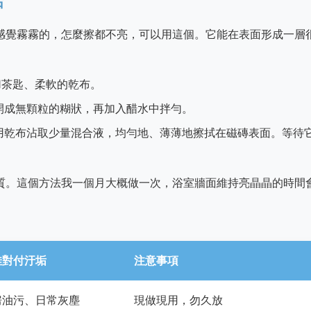
垢
感覺霧霧的，怎麼擦都不亮，可以用這個。它能在表面形成一層
 1茶匙、柔軟的乾布。
開成無顆粒的糊狀，再加入醋水中拌勻。
用乾布沾取少量混合液，均勻地、薄薄地擦拭在磁磚表面。等待
質。這個方法我一個月大概做一次，浴室牆面維持亮晶晶的時間
佳對付汙垢
注意事項
房油污、日常灰塵
現做現用，勿久放