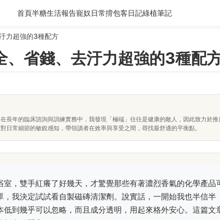
首頁
半糖生活報告
寵奴日常
揹包客日記
綠植筆記
汙力超強的3種配方
全、省錢、去汙力超強的3種配
。在長年的臨床諮詢與訓練實務中，我發現「極端」往往是健康的敵人，因此致力於推
及對日常細節的敏銳感知，帶領讀者在效率與享受之間，尋找最舒適的平衡點。
浴室，雙手紅癢了好幾天，才驚覺那些有著濃烈香氣的化學產品
單，我決定試試看自製磁磚清潔劑。說實話，一開始我也半信半
本低到幾乎可以忽略，而且成分透明，用起來格外安心。這篇文