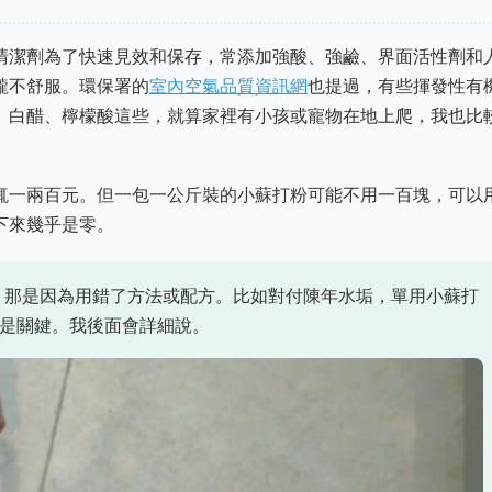
清潔劑為了快速見效和保存，常添加強酸、強鹼、界面活性劑和
嚨不舒服。環保署的
室內空氣品質資訊網
也提過，有些揮發性有
、白醋、檸檬酸這些，就算家裡有小孩或寵物在地上爬，我也比
輒一兩百元。但一包一公斤裝的小蘇打粉可能不用一百塊，可以
下來幾乎是零。
，那是因為用錯了方法或配方。比如對付陳年水垢，單用小蘇打
是關鍵。我後面會詳細說。