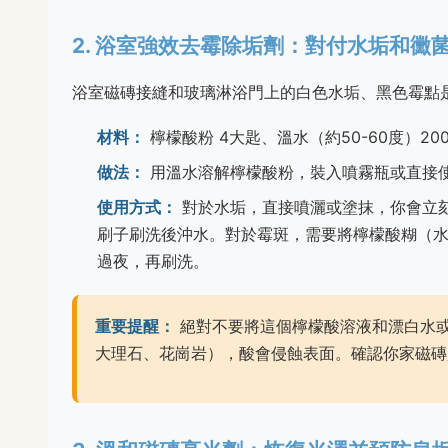
2. 浴室強效去霉除垢劑：對付水垢和黴
浴室磁磚接縫和玻璃淋浴門上的白色水垢、黑色霉點
材料：
檸檬酸粉 4大匙、溫水（約50-60度）2
做法：
用溫水溶解檸檬酸粉，裝入噴霧瓶或直接
使用方式：
對於水垢，直接噴灑或塗抹，你會立刻
刷子刷洗後沖水。對於霉斑，需要將檸檬酸糊（水
過夜，再刷洗。
重要提醒：
絕對不要將這個檸檬酸溶液和漂白水
大理石、花崗岩），酸會侵蝕表面。確認你家磁磚