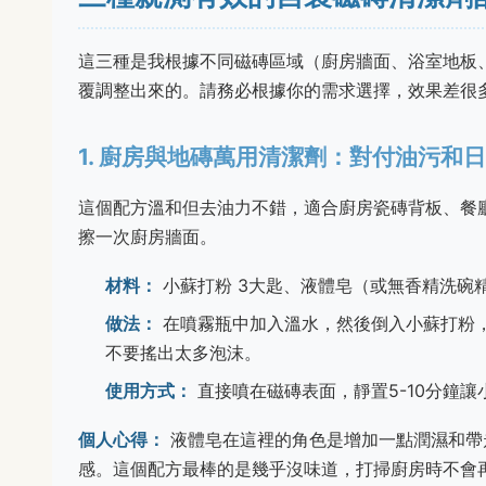
這三種是我根據不同磁磚區域（廚房牆面、浴室地板
覆調整出來的。請務必根據你的需求選擇，效果差很
1. 廚房與地磚萬用清潔劑：對付油污和
這個配方溫和但去油力不錯，適合廚房瓷磚背板、餐
擦一次廚房牆面。
材料：
小蘇打粉 3大匙、液體皂（或無香精洗碗精
做法：
在噴霧瓶中加入溫水，然後倒入小蘇打粉
不要搖出太多泡沫。
使用方式：
直接噴在磁磚表面，靜置5-10分鐘
個人心得：
液體皂在這裡的角色是增加一點潤濕和帶
感。這個配方最棒的是幾乎沒味道，打掃廚房時不會