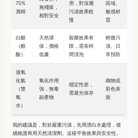
70%
用，對深層
區域、
無殘留，
酒精
污漬效果較
敏感材
相對安全
慢
質
白醋
天然環
殺菌效果有
輕微污
（醋
保，價格
限，需長時
漬、日
酸）
低廉
間浸泡
常預防
過氧
化氫
氧化作用
織物或
穩定性差，
（雙
強，無毒
彩色表
需避光保存
氧
副產物
面
水）
我的建議是，對於嚴重污漬，先用漂白水處理，後
續維護再用天然清潔劑。這樣平衡效果與安全性。