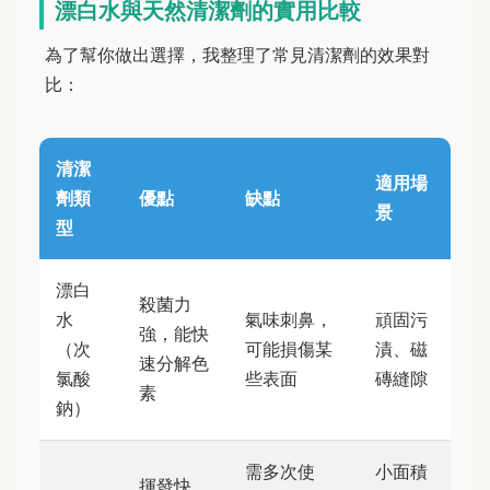
漂白水與天然清潔劑的實用比較
為了幫你做出選擇，我整理了常見清潔劑的效果對
比：
清潔
適用場
劑類
優點
缺點
景
型
漂白
殺菌力
水
氣味刺鼻，
頑固污
強，能快
（次
可能損傷某
漬、磁
速分解色
氯酸
些表面
磚縫隙
素
鈉）
需多次使
小面積
揮發快，