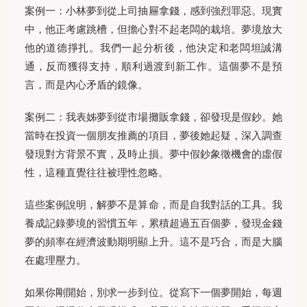
案例一：小林夢到從上司抽屜拿錢，感到強烈罪惡。現實
中，他正考慮跳槽，但擔心對不起老闆的栽培。夢境放大
他的道德掙扎。我們一起分析後，他決定和老闆坦誠溝
通，反而獲得支持，順利過渡到新工作。這個夢不是預
言，而是內心矛盾的鏡像。
案例二：我表姊夢到從市場攤販拿錢，卻發現是假鈔。她
當時在投資一個朋友推薦的項目，夢後她起疑，深入調查
發現對方背景不實，及時止損。夢中假鈔象徵機會的虛假
性，這種直覺往往被理性忽略。
這些案例說明，解夢不是算命，而是自我對話的工具。我
養成記錄夢境的習慣五年，累積超過五百個夢，發現金錢
夢的頻率在經濟波動期明顯上升。這不是巧合，而是大腦
在處理壓力。
如果你剛開始，別求一步到位。從寫下一個夢開始，每週