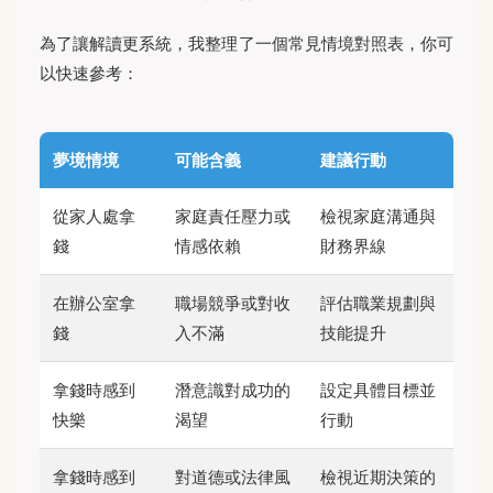
為了讓解讀更系統，我整理了一個常見情境對照表，你可
以快速參考：
夢境情境
可能含義
建議行動
從家人處拿
家庭責任壓力或
檢視家庭溝通與
錢
情感依賴
財務界線
在辦公室拿
職場競爭或對收
評估職業規劃與
錢
入不滿
技能提升
拿錢時感到
潛意識對成功的
設定具體目標並
快樂
渴望
行動
拿錢時感到
對道德或法律風
檢視近期決策的