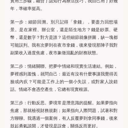
實用三步驟，融合了認知行為療法技巧，我自己用了好幾
年，準確率挺高。
第一步：細節回溯。別只記得「拿錢」，要盡力回想場
景。是在家裡、辦公室，還是陌生地方？錢是鈔票、硬
幣，還是數字？對方是誰？這些細節就像拼圖，缺一塊都
可能誤判。我有次夢到在夜市拿錢，後來發現那陣子我對
副業收入過度焦慮，夜市象徵混亂的財務狀態。
第二步：情緒關聯。把夢中情緒和現實生活連結。例如，
夢裡感到羞愧，就問自己：最近有沒有什麼事讓我覺得丟
臉或內疚？可能是工作上的一個小失誤，或對家人說錯
話。情緒不會憑空產生，它總有現實根源。
第三步：行動反思。夢境常是潛意識的提醒。如果夢指向
焦慮，那就檢視財務規劃；如果指向人際問題，試著和對
方聊聊。我遇過一個案例，有人反覆夢到拿同事錢，後來
鼓起勇氣談開，才發現是誤會，關係反而更好。