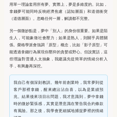
用單一理論套用所有夢。實際上，夢是多維度的。比如，
拿錢夢可能同時反映經濟焦慮（認知層面）和道德衝突
（道德層面）。忽略任何一層，解讀都不完整。
另一個微妙點是，夢中「別人」的身份很重要。如果是陌
生人，可能象徵社會壓力；如果是熟人，則關乎具體關
係。榮格學派會強調「原型」概念，比如「影子原型」可
能透過拿錢行為展現你壓抑的貪婪或野心。但說實話，這
些理論對普通人太抽象，我建議先從簡單的情緒分析入
手，有興趣再深挖。
我自己有個深刻教訓。幾年前創業時，我常夢到從
客戶那裡拿錢，醒來總沾沾自喜，以為是業績預
兆。結果後來項目出問題，我才意識到，夢中拿錢
時的微妙緊張感，其實是潛意識在警告我合約條款
有風險。那之後，我學會更細膩地捕捉夢裡的情緒