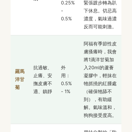
0.25%
緊張踱步轉為趴
-
下休息。切忌高
0.5%
濃度，氣味過濃
反而可能刺激。
阿福有季節性皮
膚搔癢時，我會
將1滴洋甘菊加
抗過敏、
外
入20ml的蘆薈
羅馬
止癢、安
用：
凝膠中，輕抹在
洋甘
撫皮膚不
0.5%
牠抓撓的紅腫處
菊
適、鎮靜
- 1%
（確保牠舔不
到），有助緩
解。氣味溫和，
狗狗接受度高。