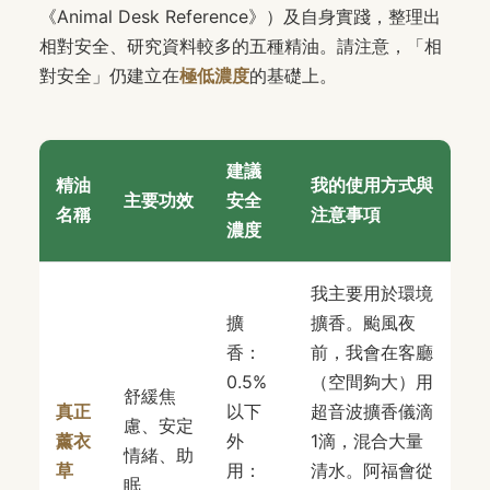
《Animal Desk Reference》）及自身實踐，整理出
相對安全、研究資料較多的五種精油。請注意，「相
對安全」仍建立在
極低濃度
的基礎上。
建議
精油
我的使用方式與
主要功效
安全
名稱
注意事項
濃度
我主要用於環境
擴
擴香。颱風夜
香：
前，我會在客廳
0.5%
（空間夠大）用
舒緩焦
真正
以下
超音波擴香儀滴
慮、安定
薰衣
外
1滴，混合大量
情緒、助
草
用：
清水。阿福會從
眠