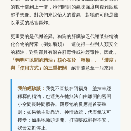
的數十倍到上千倍，牠們聞到的氣味強度與複雜度遠
超乎想像。對我們來說怡人的香氣，對牠們可能是難
以承受的感官轟炸。
更重要的是代謝差異。狗狗的肝臟缺乏代謝某些精油
化合物的酵素（例如酚類），這使得一些對人類安全
的精油，對狗卻具有潛在肝毒性或神經毒性。因此，
「狗狗可以聞的精油」核心在於「種類」、「濃度」
與「使用方式」的三重把關
，絕非隨意拿一瓶來用。
我的經驗談：
我從不直接在阿福身上塗抹未經
稀釋的精油，也避免在牠無法自由離開的密閉
小空間長時間擴香。觀察牠的反應是首要準
則：如果牠主動靠近、神情放鬆，代表氣味可
接受；如果牠撇頭走開、打噴嚏或顯得不安，
我會立刻停止。