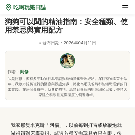
吃喝玩樂日誌
狗狗可以聞的精油指南：安全種類、使
用禁忌與實用配方
•
發布日期：2026年04月11日
作者：
阿修
我是阿修，擁有多年動物行為諮詢與寵物營養管理經驗。深耕寵物產業十餘
年，我致力於將複雜的醫療與照護知識，轉化為毛孩爸媽都能輕鬆理解的日
常實踐。在這個專欄中，我會從貓狗、鳥類到異寵的照護細節出發，帶領大
家建立科學且充滿溫度的飼養邏輯。
我家那隻米克斯「阿福」，以前每到打雷或放鞭炮就
嚇得鑽到床底發抖。試過各種安撫玩具效果有限，後