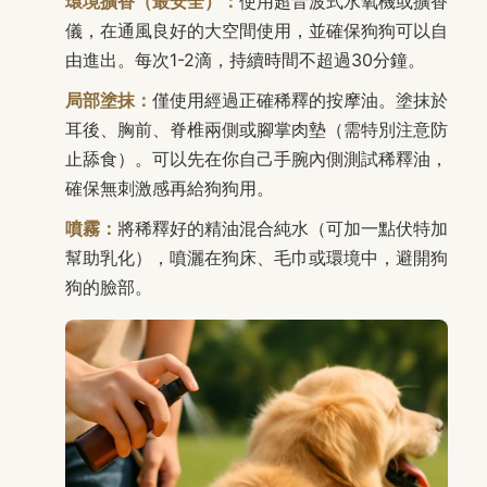
環境擴香（最安全）：
使用超音波式水氧機或擴香
儀，在通風良好的大空間使用，並確保狗狗可以自
由進出。每次1-2滴，持續時間不超過30分鐘。
局部塗抹：
僅使用經過正確稀釋的按摩油。塗抹於
耳後、胸前、脊椎兩側或腳掌肉墊（需特別注意防
止舔食）。可以先在你自己手腕內側測試稀釋油，
確保無刺激感再給狗狗用。
噴霧：
將稀釋好的精油混合純水（可加一點伏特加
幫助乳化），噴灑在狗床、毛巾或環境中，避開狗
狗的臉部。