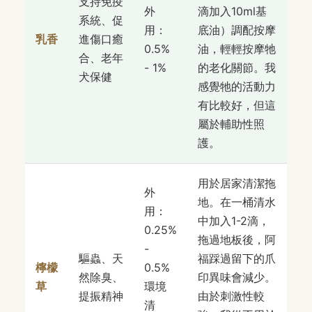
支持免疫
外
滴加入10ml基
系統、促
用：
底油）調配按摩
乳香
進傷口癒
0.5%
油，輕輕按摩牠
合、老年
- 1%
的老化關節。我
犬保健
感覺牠的活動力
有比較好，但這
屬於輔助性照
護。
用於居家清潔拖
外
地。在一桶清水
用：
中加入1-2滴，
0.25%
拖過地板後，阿
-
驅蟲、天
福踩過留下的爪
檸檬
0.5%
然除臭、
印異味會減少。
草
環境
提振精神
由於刺激性較
清