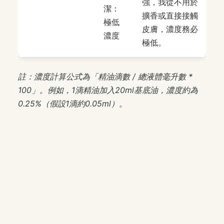
強，我從不用於
潔：
擴香或直接接觸
極低
皮膚，濃度務必
濃度
極低。
註：濃度計算公式為「精油滴數 / 總液體毫升數 *
100」。例如，1滴精油加入20ml基底油，濃度約為
0.25%（假設1滴約0.05ml）。