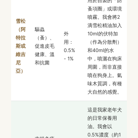
用於自製的「防
蚤項圈」或環境
噴霧。我會將2
雪松
滴雪松精油加入
（阿
驅蟲
外
10ml的伏特加
特拉
（蚤）、
用：
（作為分散劑）
斯或
促進皮毛
0.5%
和40ml的水
維吉
健康、溫
- 1%
中，噴灑在狗床
尼
和抗菌
周圍，而非直接
亞）
噴在狗身上。氣
味木質調，有種
大自然的感覺。
這是我家老年犬
的日常保養用
油。我會以
0.5%濃度（約1