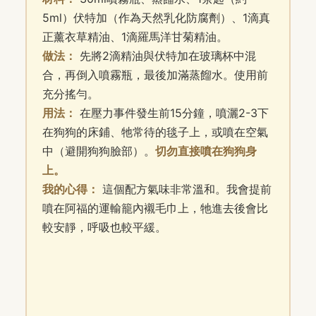
5ml）伏特加（作為天然乳化防腐劑）、1滴真
正薰衣草精油、1滴羅馬洋甘菊精油。
做法：
先將2滴精油與伏特加在玻璃杯中混
合，再倒入噴霧瓶，最後加滿蒸餾水。使用前
充分搖勻。
用法：
在壓力事件發生前15分鐘，噴灑2-3下
在狗狗的床鋪、牠常待的毯子上，或噴在空氣
中（避開狗狗臉部）。
切勿直接噴在狗狗身
上。
我的心得：
這個配方氣味非常溫和。我會提前
噴在阿福的運輸籠內襯毛巾上，牠進去後會比
較安靜，呼吸也較平緩。