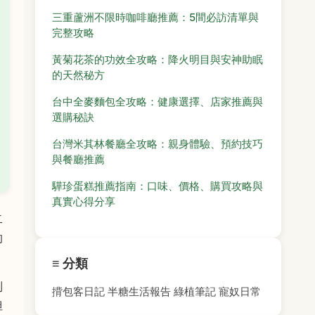
三重蘆洲不限時咖啡廳推薦：5間必訪清單與
完整攻略
黃菊花茶的功效全攻略：降火明目與安神助眠
的天然秘方
台中全麥麵包全攻略：健康選擇、店家推薦與
選購秘訣
台灣米其林餐廳全攻略：親身體驗、預約技巧
與餐廳推薦
驊珍蛋糕推薦指南：口味、價格、購買攻略與
真實心得分享
二
的
≡ 分類
到
揹包客日記
半糖生活報告
綠植筆記
寵奴日常
但