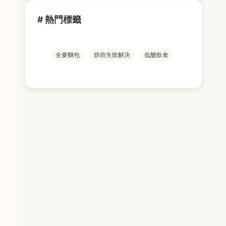
# 熱門標籤
。
全麥麵包
烘焙失敗解決
低醣飲食