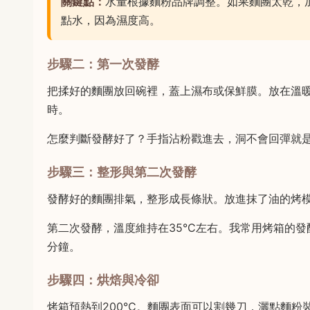
關鍵點：
水量根據麵粉品牌調整。如果麵團太乾，加
點水，因為濕度高。
步驟二：第一次發酵
把揉好的麵團放回碗裡，蓋上濕布或保鮮膜。放在溫暖處
時。
怎麼判斷發酵好了？手指沾粉戳進去，洞不會回彈就
步驟三：整形與第二次發酵
發酵好的麵團排氣，整形成長條狀。放進抹了油的烤
第二次發酵，溫度維持在35°C左右。我常用烤箱的發
分鐘。
步驟四：烘焙與冷卻
烤箱預熱到200°C。麵團表面可以割幾刀，灑點麵粉