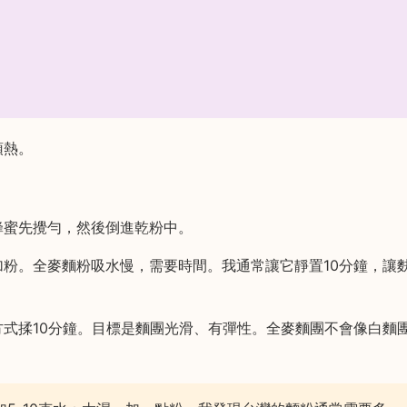
預熱。
蜂蜜先攪勻，然後倒進乾粉中。
粉。全麥麵粉吸水慢，需要時間。我通常讓它靜置10分鐘，讓
式揉10分鐘。目標是麵團光滑、有彈性。全麥麵團不會像白麵