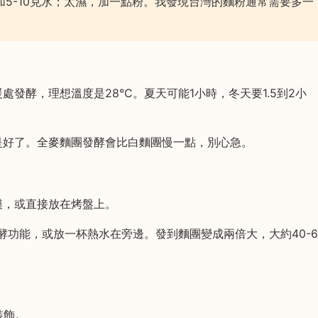
5-10克水；太濕，加一點粉。我發現台灣的麵粉通常需要多一
發酵，理想溫度是28°C。夏天可能1小時，冬天要1.5到2小
是好了。全麥麵團發酵會比白麵團慢一點，別心急。
模，或直接放在烤盤上。
酵功能，或放一杯熱水在旁邊。發到麵團變成兩倍大，大約40-6
裝飾。