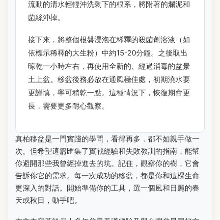
流動的清水輕輕沖洗剩下的根系，將附著的爛泥和
菌絲沖掉。
接下來，將整個根盤浸泡在稀釋的殺菌劑溶液（如
依標示稀釋的大生粉）中約15-20分鐘。之後取出
晾乾一小時左右，再使用全新的、經過消毒的盆景
土上盆。移盆後務必放在通風極佳處，初期澆水要
更謹慎，寧可稍乾一點。這種情況下，恢復期會更
長，需要更多耐心觀察。
真柏移盆是一門實踐的學問，看得再多，都不如親手做一
次。但希望這篇匯集了實戰經驗和失敗教訓的指南，能幫
你避開那些我曾經掉進去的坑。記住，觀察你的樹，它會
告訴你它的需求。每一次成功的移盆，都是你和這棵生命
更深入的對話。開始準備你的工具，選一個風和日麗的春
天或秋日，動手吧。