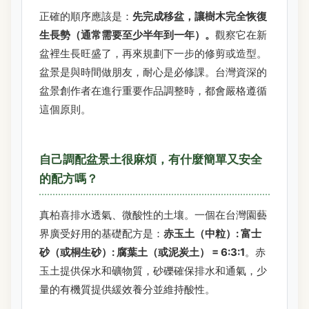
正確的順序應該是：
先完成移盆，讓樹木完全恢復
生長勢（通常需要至少半年到一年）。
觀察它在新
盆裡生長旺盛了，再來規劃下一步的修剪或造型。
盆景是與時間做朋友，耐心是必修課。台灣資深的
盆景創作者在進行重要作品調整時，都會嚴格遵循
這個原則。
自己調配盆景土很麻煩，有什麼簡單又安全
的配方嗎？
真柏喜排水透氣、微酸性的土壤。一個在台灣園藝
界廣受好用的基礎配方是：
赤玉土（中粒）: 富士
砂（或桐生砂）: 腐葉土（或泥炭土） = 6:3:1
。赤
玉土提供保水和礦物質，砂礫確保排水和通氣，少
量的有機質提供緩效養分並維持酸性。