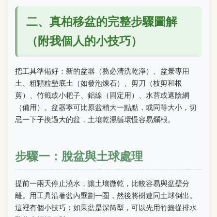
二、真柏移盆的完整步驟圖解
（附我個人的小技巧）
把工具準備好：新的盆器（務必清洗乾淨）、盆景專用
土、粗顆粒墊底土（如發泡煉石）、剪刀（枝剪和根
剪）、竹籤或小耙子、鋁線（固定用）、水苔或遮陰網
（備用）。盆器寧可比原盆稍大一點點，或同等大小，切
忌一下子換過大的盆，土壤乾濕循環慢容易爛根。
步驟一：脫盆與土球處理
提前一兩天停止澆水，讓土壤微乾，比較容易與盆壁分
離。用工具沿著盆內壁劃一圈，然後將樹連同土球倒出。
這裡有個小技巧：如果盆是深筒型，可以先用竹籤從排水