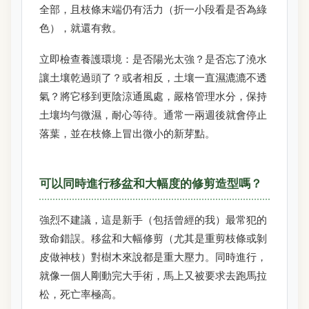
全部，且枝條末端仍有活力（折一小段看是否為綠
色），就還有救。
立即檢查養護環境：是否陽光太強？是否忘了澆水
讓土壤乾過頭了？或者相反，土壤一直濕漉漉不透
氣？將它移到更陰涼通風處，嚴格管理水分，保持
土壤均勻微濕，耐心等待。通常一兩週後就會停止
落葉，並在枝條上冒出微小的新芽點。
可以同時進行移盆和大幅度的修剪造型嗎？
強烈不建議，這是新手（包括曾經的我）最常犯的
致命錯誤。移盆和大幅修剪（尤其是重剪枝條或剝
皮做神枝）對樹木來說都是重大壓力。同時進行，
就像一個人剛動完大手術，馬上又被要求去跑馬拉
松，死亡率極高。