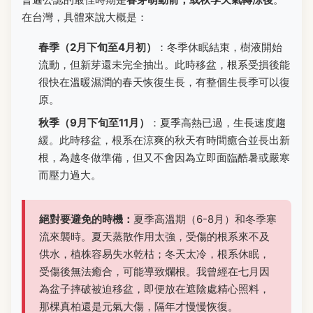
在台灣，具體來說大概是：
春季（2月下旬至4月初）
：冬季休眠結束，樹液開始
流動，但新芽還未完全抽出。此時移盆，根系受損後能
很快在溫暖濕潤的春天恢復生長，有整個生長季可以復
原。
秋季（9月下旬至11月）
：夏季高熱已過，生長速度趨
緩。此時移盆，根系在涼爽的秋天有時間癒合並長出新
根，為越冬做準備，但又不會因為立即面臨酷暑或嚴寒
而壓力過大。
絕對要避免的時機：
夏季高溫期（6-8月）和冬季寒
流來襲時。夏天蒸散作用太強，受傷的根系來不及
供水，植株容易失水乾枯；冬天太冷，根系休眠，
受傷後無法癒合，可能導致爛根。我曾經在七月因
為盆子摔破被迫移盆，即便放在遮陰處精心照料，
那棵真柏還是元氣大傷，隔年才慢慢恢復。