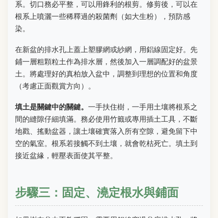
系。切口務必平整，可以用鋒利的根剪。修剪後，可以在
根系上噴灑一些稀釋過的殺菌劑（如大生粉），預防感
染。
在新盆的排水孔上蓋上塑膠網或紗網，用鋁線固定好。先
鋪一層粗顆粒土作為排水層，然後加入一層調配好的盆景
土。將處理好的真柏放入盆中，調整到理想的位置和角度
（考慮正面觀賞方向）。
填土是關鍵中的關鍵。
一手扶住樹，一手用土壤將根系之
間的縫隙仔細填滿。務必使用竹籤或專用插土工具，不斷
地戳、搖動盆器，讓土壤確實落入所有空隙，避免留下中
空的氣室。根系若接觸不到土壤，就會乾枯死亡。填土到
接近盆緣，輕壓表面使其平整。
步驟三：固定、澆定根水與鋪面