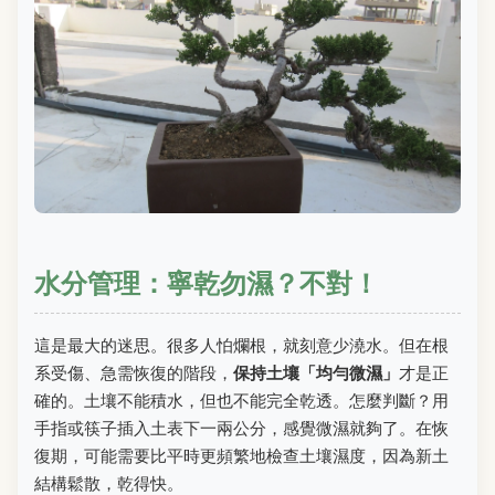
水分管理：寧乾勿濕？不對！
這是最大的迷思。很多人怕爛根，就刻意少澆水。但在根
系受傷、急需恢復的階段，
保持土壤「均勻微濕」
才是正
確的。土壤不能積水，但也不能完全乾透。怎麼判斷？用
手指或筷子插入土表下一兩公分，感覺微濕就夠了。在恢
復期，可能需要比平時更頻繁地檢查土壤濕度，因為新土
結構鬆散，乾得快。