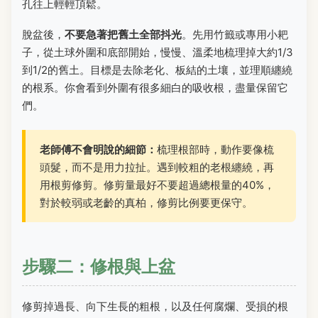
孔往上輕輕頂鬆。
脫盆後，
不要急著把舊土全部抖光
。先用竹籤或專用小耙
子，從土球外圍和底部開始，慢慢、溫柔地梳理掉大約1/3
到1/2的舊土。目標是去除老化、板結的土壤，並理順纏繞
的根系。你會看到外圍有很多細白的吸收根，盡量保留它
們。
老師傅不會明說的細節：
梳理根部時，動作要像梳
頭髮，而不是用力拉扯。遇到較粗的老根纏繞，再
用根剪修剪。修剪量最好不要超過總根量的40%，
對於較弱或老齡的真柏，修剪比例要更保守。
步驟二：修根與上盆
修剪掉過長、向下生長的粗根，以及任何腐爛、受損的根