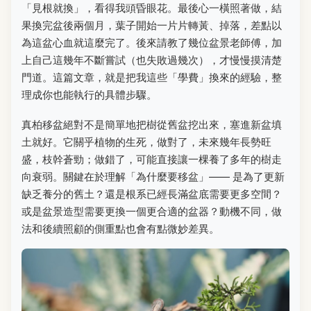
「見根就換」，看得我頭昏眼花。最後心一橫照著做，結
果換完盆後兩個月，葉子開始一片片轉黃、掉落，差點以
為這盆心血就這麼完了。後來請教了幾位盆景老師傅，加
上自己這幾年不斷嘗試（也失敗過幾次），才慢慢摸清楚
門道。這篇文章，就是把我這些「學費」換來的經驗，整
理成你也能執行的具體步驟。
真柏移盆絕對不是簡單地把樹從舊盆挖出來，塞進新盆填
土就好。它關乎植物的生死，做對了，未來幾年長勢旺
盛，枝幹蒼勁；做錯了，可能直接讓一棵養了多年的樹走
向衰弱。關鍵在於理解「為什麼要移盆」—— 是為了更新
缺乏養分的舊土？還是根系已經長滿盆底需要更多空間？
或是盆景造型需要更換一個更合適的盆器？動機不同，做
法和後續照顧的側重點也會有點微妙差異。