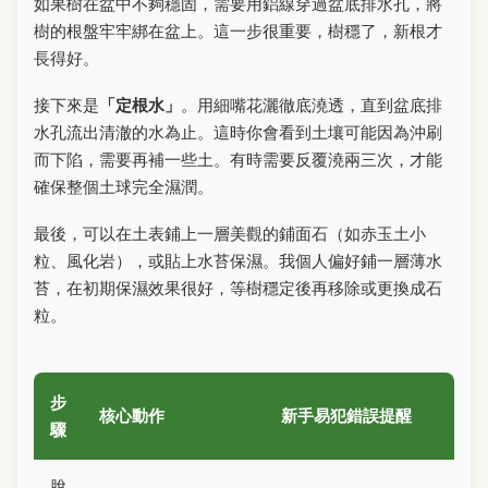
如果樹在盆中不夠穩固，需要用鋁線穿過盆底排水孔，將
樹的根盤牢牢綁在盆上。這一步很重要，樹穩了，新根才
長得好。
接下來是
「定根水」
。用細嘴花灑徹底澆透，直到盆底排
水孔流出清澈的水為止。這時你會看到土壤可能因為沖刷
而下陷，需要再補一些土。有時需要反覆澆兩三次，才能
確保整個土球完全濕潤。
最後，可以在土表鋪上一層美觀的鋪面石（如赤玉土小
粒、風化岩），或貼上水苔保濕。我個人偏好鋪一層薄水
苔，在初期保濕效果很好，等樹穩定後再移除或更換成石
粒。
步
核心動作
新手易犯錯誤提醒
驟
脫