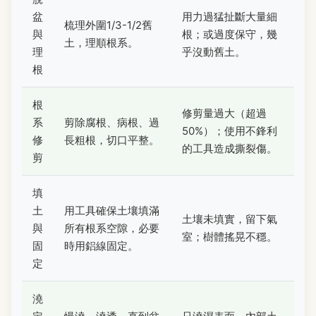
盆
用力過猛扯斷大量細
梳理外圍1/3-1/2舊
與
根；或過度保守，幾
土，理順根系。
理
乎沒動舊土。
根
根
修剪量過大（超過
系
剪除腐根、病根、過
50%）；使用不鋒利
修
長粗根，切口平整。
的工具造成撕裂傷。
剪
填
土
用工具確保土壤填滿
土壤未填實，留下氣
與
所有根系空隙，必要
室；樹體搖晃不穩。
固
時用鋁線固定。
定
澆