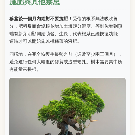
施肥與其他禁忌
移盆後一個月內絕對不要施肥！
受傷的根系無法吸收養
分，肥料反而會燒根並增加土壤鹽分濃度。等到你看到頂
端有新芽明顯開始萌發、生長，代表根系已經恢復功能，
這時才可以開始施以極稀薄的液肥。
同樣地，在完全恢復生長勢之前（通常至少兩三個月），
避免進行任何大幅度的修剪或造型蟠扎。樹木需要集中所
有能量來長根。