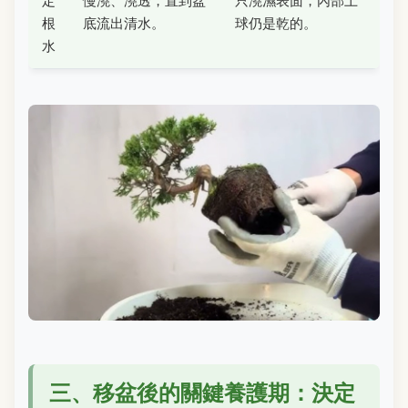
定
慢澆、澆透，直到盆
只澆濕表面，內部土
根
底流出清水。
球仍是乾的。
水
三、移盆後的關鍵養護期：決定