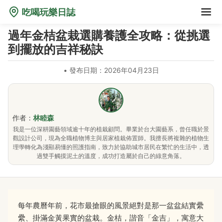
吃喝玩樂日誌
過年金桔盆栽選購養護全攻略：從挑選
到擺放的吉祥秘訣
•
發布日期：2026年04月23日
作者：
林睦森
我是一位深耕園藝領域逾十年的植栽顧問。畢業於台大園藝系，曾任職於景
觀設計公司，現為全職植物博主與居家植栽佈置師。我擅長將複雜的植物生
理學轉化為淺顯易懂的照護指南，致力於協助城市居民在繁忙的生活中，透
過雙手觸摸泥土的溫度，成功打造屬於自己的綠意角落。
每年農曆年前，花市最搶眼的風景絕對是那一盆盆結實纍
纍、掛滿金黃果實的盆栽。金桔，諧音「金吉」，寓意大