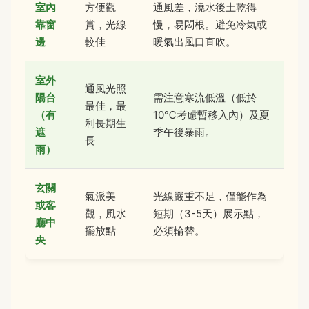
室內
方便觀
通風差，澆水後土乾得
靠窗
賞，光線
慢，易悶根。避免冷氣或
邊
較佳
暖氣出風口直吹。
室外
通風光照
陽台
需注意寒流低溫（低於
最佳，最
（有
10℃考慮暫移入內）及夏
利長期生
遮
季午後暴雨。
長
雨）
玄關
氣派美
光線嚴重不足，僅能作為
或客
觀，風水
短期（3-5天）展示點，
廳中
擺放點
必須輪替。
央