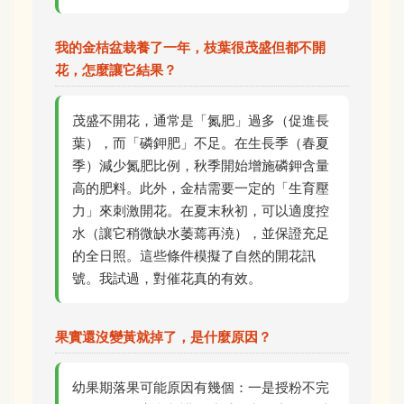
我的金桔盆栽養了一年，枝葉很茂盛但都不開
花，怎麼讓它結果？
茂盛不開花，通常是「氮肥」過多（促進長
葉），而「磷鉀肥」不足。在生長季（春夏
季）減少氮肥比例，秋季開始增施磷鉀含量
高的肥料。此外，金桔需要一定的「生育壓
力」來刺激開花。在夏末秋初，可以適度控
水（讓它稍微缺水萎蔫再澆），並保證充足
的全日照。這些條件模擬了自然的開花訊
號。我試過，對催花真的有效。
果實還沒變黃就掉了，是什麼原因？
幼果期落果可能原因有幾個：一是授粉不完