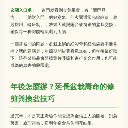
玄關入口處：
一進門就看到金黃果實，有「開門見
吉」、「納財入門」的好意象。但玄關通常光線較暗，務
必採用「輪班制」，放幾天就與陽台或窗邊的盆栽交換，
確保每一株都能輪流曬到太陽。
一個常被問的問題：盆栽上綁的紅彩帶和紅包袋要不要拿
掉？我的建議是，年節期間掛著喜氣無妨，但年後最好取
下。這些裝飾品會阻擋葉片呼吸和進行光合作用，也可能
成為病蟲害的藏匿處。
年後怎麼辦？延長盆栽壽命的修
剪與換盆技巧
過完年，才是真正考驗你能否成為金桔主人的開始。別急
著丟，處理得當，它明年還會為你開花結果。