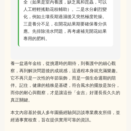
全（如果是室內養護，缺乏風和昆蟲，可以
人工輕輕搖動花枝輔助）。二是水分劇烈變
化，例如土壤長期過濕後又突然極度乾燥。
三是養分不足，在開花結果期要確保養分供
應。先排除澆水問題，再考慮補充開花結果
專用的肥料。
養一盆過年金桔，從挑選時的期待，到養護中的細心觀
察，再到解決問題後的成就感，這過程本身就充滿樂趣。
它不再只是一次性的年節裝飾，而是一個生命週期的陪
伴。記住，健康的植株是基礎，符合風水的擺放是加分，
而你的耐心與觀察，才是讓這份「金吉」好運長長久久的
真正關鍵。
本文內容基於個人多年園藝經驗與訪談專業農友所得，並
經過事實核查，旨在提供實用可靠的資訊。