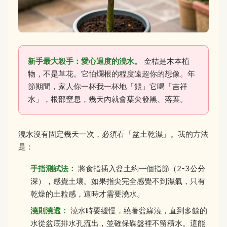
新手最大殺手：愛心過度的澆水。
金桔是木本植
物，不是草花。它怕爛根的程度遠超你的想像。年
節期間，家人你一杯我一杯地「餵」它喝「吉祥
水」，根部窒息，幾天內就會葉尖發黑、落葉。
澆水沒有固定幾天一次，必須看「盆土乾濕」。我的方法
是：
手指測試法：
將食指插入盆土約一個指節（2-3公分
深），感覺土壤。如果指尖完全感覺不到濕氣，只有
乾燥的土粒感，這時才需要澆水。
澆則澆透：
澆水時要緩慢，繞著盆緣澆，直到多餘的
水從盆底排水孔流出，並確保碟盤裡不留積水。這能