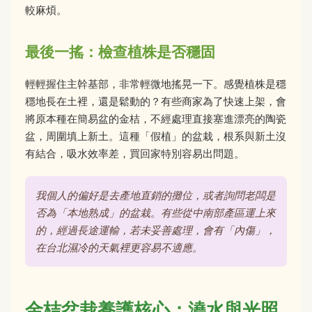
較麻煩。
最後一搖：檢查植株是否穩固
輕輕握住主幹基部，非常輕微地搖晃一下。感覺植株是穩
穩地長在土裡，還是鬆動的？有些商家為了快速上架，會
將原本種在簡易盆的金桔，不經處理直接塞進漂亮的陶瓷
盆，周圍填上新土。這種「假植」的盆栽，根系與新土沒
有結合，吸水效率差，買回家特別容易出問題。
我個人的偏好是去產地直銷的攤位，或者詢問老闆是
否為「本地熟成」的盆栽。有些從中南部產區運上來
的，經過長途運輸，若未妥善處理，會有「內傷」，
在台北濕冷的天氣裡更容易不適應。
金桔盆栽養護核心：澆水與光照