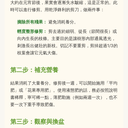
大約在元宵節後，果實會逐漸失水皺縮，這是正常的。此
時可以進行修剪。用乾淨鋒利的剪刀，做兩件事：
摘除所有殘果：
避免消耗養分。
輕度整形修剪：
剪去過於細弱、徒長（節間很長）或
向內生長的枝條。主要目的是讓樹形內部通風透光，
刺激長出健壯的新枝。切記不要重剪，剪掉超過1/3的
枝葉會讓它元氣大傷。
第二步：補充營養
結果消耗了大量養分。修剪後一週，可以開始施用「平均
肥」或「花果專用肥」。使用液態肥的話，務必按照說明
書稀釋，寧可稀一點，薄肥勤施（例如兩週一次），也不
要一次下重手導致肥傷。
第三步：觀察與換盆