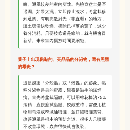
暗、通風較差的室內所致。先檢查盆土是否
過濕。如果太濕，立即停止澆水，將盆栽移
到通風、有明亮散射光（非直曬）的地方，
讓土壤儘快乾燥。摘除已掉落的葉子，減少
養分消耗。只要枝條還是綠的，就有機會冒
新芽。未來室內擺放時間要縮短。
葉子上出現黏黏的、亮晶晶的分泌物，還有黑黑
的霉斑？
這是感染「介殼蟲」或「蚜蟲」的跡象。黏
稠分泌物是蟲的蜜露，黑霉是滋生的煤煙
病。首先將盆栽隔離。可以用棉花棒沾75%
酒精，直接擦拭蟲體。較嚴重時，需使用植
物用皂液或窄域油噴灑，並仔細噴灑葉背。
改善通風是根本的預防之道。很多人只噴藥
不改善環境，蟲害很快就會復發。