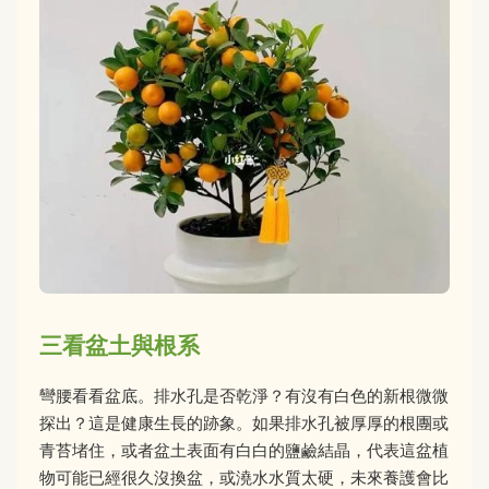
三看盆土與根系
彎腰看看盆底。排水孔是否乾淨？有沒有白色的新根微微
探出？這是健康生長的跡象。如果排水孔被厚厚的根團或
青苔堵住，或者盆土表面有白白的鹽鹼結晶，代表這盆植
物可能已經很久沒換盆，或澆水水質太硬，未來養護會比