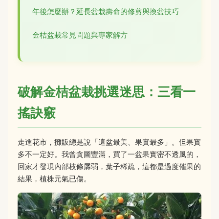
年後怎麼辦？延長盆栽壽命的修剪與換盆技巧
金桔盆栽常見問題與專家解方
破解金桔盆栽挑選迷思：三看一
搖訣竅
走進花市，攤販總是說「這盆最美、果實最多」。但果實
多不一定好。我曾貪圖豐滿，買了一盆果實密不透風的，
回家才發現內部枝條孱弱，葉子稀疏，這都是過度催果的
結果，植株元氣已傷。