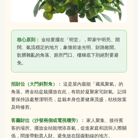
核心原則：
金桔要擺在「明堂」，即家中明亮、開
闊、氣流穩定的地方，象徵前途光明、財路敞開。
骯髒雜亂的角落、廁所門口、樓梯底下則絕對要避
免。
招財位（大門斜對角）：
這是屋內最能「藏風聚氣」的
角落。將金桔盆栽擺放在此，有助於凝聚家宅財氣。記得
要保持該處整潔明亮，盆栽本身也要健康茂盛，枯枝敗葉
及時修剪。
客廳財位（沙發兩側或電視櫃旁）：
家人聚集、接待賓
客的場所。擺放金桔能增添喜氣，促進家庭和諧與人際關
係，間接帶動貴人財。避免放在阻礙動線的地方。