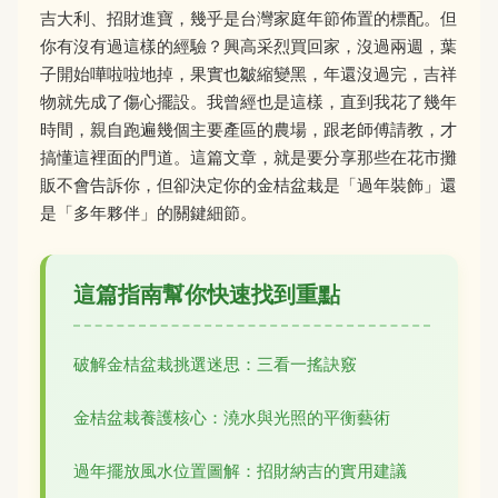
吉大利、招財進寶，幾乎是台灣家庭年節佈置的標配。但
你有沒有過這樣的經驗？興高采烈買回家，沒過兩週，葉
子開始嘩啦啦地掉，果實也皺縮變黑，年還沒過完，吉祥
物就先成了傷心擺設。我曾經也是這樣，直到我花了幾年
時間，親自跑遍幾個主要產區的農場，跟老師傅請教，才
搞懂這裡面的門道。這篇文章，就是要分享那些在花市攤
販不會告訴你，但卻決定你的金桔盆栽是「過年裝飾」還
是「多年夥伴」的關鍵細節。
這篇指南幫你快速找到重點
破解金桔盆栽挑選迷思：三看一搖訣竅
金桔盆栽養護核心：澆水與光照的平衡藝術
過年擺放風水位置圖解：招財納吉的實用建議