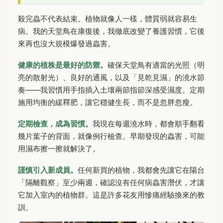
殺完蟲不代表結束。植物就像人一樣，體質弱就容易生
病。我的天堂鳥在康復後，我徹底改變了養護習慣，它後
來再也沒大規模爆發過蟲害。
健康的植株是最好的防禦。
確保天堂鳥有適當的光照（明
亮的散射光）、良好的通風，以及「見乾見濕」的澆水節
奏——我習慣用手指插入土壤兩節指節深感受濕度。定期
施用均衡的緩釋肥，讓它穩健生長，而不是忽胖忽瘦。
定期檢查，成為習慣。
我現在每週澆水時，都會順手翻看
幾片葉子的背面，就像例行檢查。早期發現的蟲害，可能
用濕布擦一擦就解決了。
謹慎引入新成員。
任何新買的植物，我都會先讓它在陽台
「隔離觀察」至少兩週，確認沒有任何病蟲害潛伏，才讓
它加入室內的植物群。這是許多花友用慘痛經驗換來的教
訓。