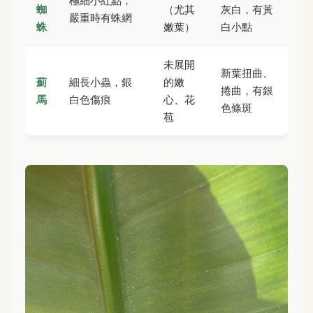
極細小紅點，
蜘
（尤其
灰白，有黃
嚴重時有蛛網
蛛
嫩葉）
白小點
未展開
新葉扭曲、
薊
細長小蟲，銀
的嫩
捲曲，有銀
馬
白色傷痕
心、花
色條斑
苞