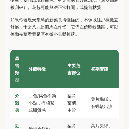
捲曲，葉面出現銀白色、有光澤的條紋或斑塊（表皮細胞
被刮破）。花苞可能無法正常打開，或提前枯萎。
如果你發現天堂鳥的新葉長得怪怪的，不像以往那樣挺立
舒展，十之八九是薊馬在作怪。它們在傍晚較活躍，可以
搖動枝葉看看是否有微小蟲體掉落。
蟲
害
主要危
外觀特徵
初期警訊
類
害部位
型
介
白色/褐色不動
葉背、
葉片黏膩，
殼
小點，有棉絮
葉柄、
有螞蟻出沒
蟲
或蠟質感
主幹
紅
葉背
葉片失綠、