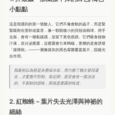
小點點
這是我遇到的第一號敵人。它們不像會動的蟲子，而是緊
緊吸附在莖幹或葉背，像一顆顆微小的貝殼或棉球。用手
去摳，會有一種黏膩感，並留下黃色痕跡。它們吸食植物
汁液，並分泌蜜露，這蜜露會引來螞蟻，更糟的是會誘發
「煤煙病」——一層像煤灰的黑色霉菌覆蓋葉片，阻礙光
合作用。
我最初以為那是灰塵或水垢，用力擦了幾次發現還
在，才驚覺不對勁。靠近聞，甚至會有一股淡淡
的、不新鮮的甜味，那就是蜜露的味道。
2. 紅蜘蛛 – 葉片失去光澤與神祕的
細絲