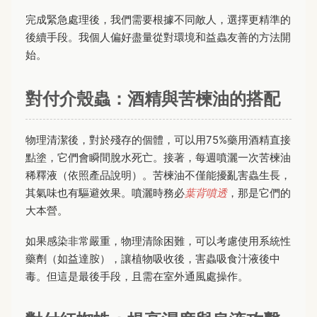
完成緊急處理後，我們需要根據不同敵人，選擇更精準的
後續手段。我個人偏好盡量從對環境和益蟲友善的方法開
始。
對付介殼蟲：酒精與苦楝油的搭配
物理清潔後，對於殘存的個體，可以用75%藥用酒精直接
點塗，它們會瞬間脫水死亡。接著，每週噴灑一次苦楝油
稀釋液（依照產品說明）。苦楝油不僅能擾亂害蟲生長，
其氣味也有驅避效果。噴灑時務必
葉背噴透
，那是它們的
大本營。
如果感染非常嚴重，物理清除困難，可以考慮使用系統性
藥劑（如益達胺），讓植物吸收後，害蟲吸食汁液後中
毒。但這是最後手段，且需在室外通風處操作。