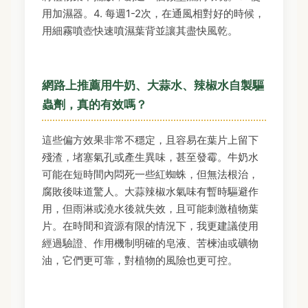
用加濕器。4. 每週1-2次，在通風相對好的時候，
用細霧噴壺快速噴濕葉背並讓其盡快風乾。
網路上推薦用牛奶、大蒜水、辣椒水自製驅
蟲劑，真的有效嗎？
這些偏方效果非常不穩定，且容易在葉片上留下
殘渣，堵塞氣孔或產生異味，甚至發霉。牛奶水
可能在短時間內悶死一些紅蜘蛛，但無法根治，
腐敗後味道驚人。大蒜辣椒水氣味有暫時驅避作
用，但雨淋或澆水後就失效，且可能刺激植物葉
片。在時間和資源有限的情況下，我更建議使用
經過驗證、作用機制明確的皂液、苦楝油或礦物
油，它們更可靠，對植物的風險也更可控。