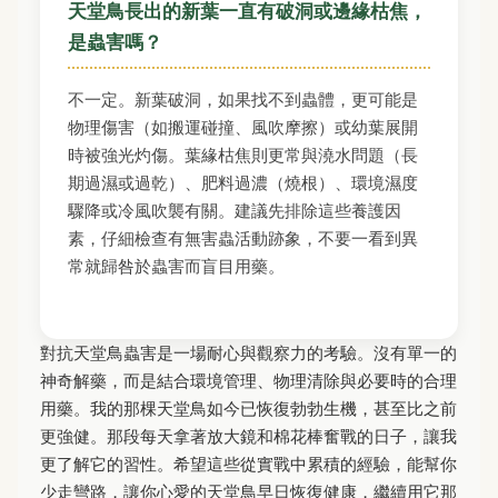
天堂鳥長出的新葉一直有破洞或邊緣枯焦，
是蟲害嗎？
不一定。新葉破洞，如果找不到蟲體，更可能是
物理傷害（如搬運碰撞、風吹摩擦）或幼葉展開
時被強光灼傷。葉緣枯焦則更常與澆水問題（長
期過濕或過乾）、肥料過濃（燒根）、環境濕度
驟降或冷風吹襲有關。建議先排除這些養護因
素，仔細檢查有無害蟲活動跡象，不要一看到異
常就歸咎於蟲害而盲目用藥。
對抗天堂鳥蟲害是一場耐心與觀察力的考驗。沒有單一的
神奇解藥，而是結合環境管理、物理清除與必要時的合理
用藥。我的那棵天堂鳥如今已恢復勃勃生機，甚至比之前
更強健。那段每天拿著放大鏡和棉花棒奮戰的日子，讓我
更了解它的習性。希望這些從實戰中累積的經驗，能幫你
少走彎路，讓你心愛的天堂鳥早日恢復健康，繼續用它那