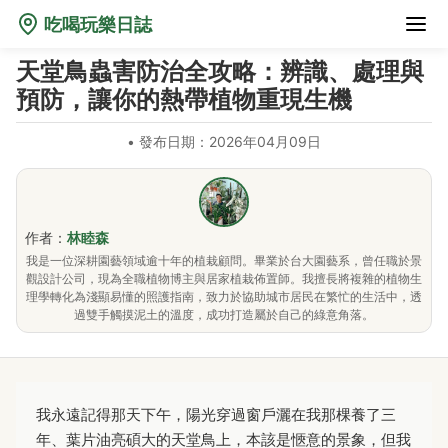
吃喝玩樂日誌
天堂鳥蟲害防治全攻略：辨識、處理與
預防，讓你的熱帶植物重現生機
•
發布日期：2026年04月09日
作者：
林睦森
我是一位深耕園藝領域逾十年的植栽顧問。畢業於台大園藝系，曾任職於景
觀設計公司，現為全職植物博主與居家植栽佈置師。我擅長將複雜的植物生
理學轉化為淺顯易懂的照護指南，致力於協助城市居民在繁忙的生活中，透
過雙手觸摸泥土的溫度，成功打造屬於自己的綠意角落。
我永遠記得那天下午，陽光穿過窗戶灑在我那棵養了三
年、葉片油亮碩大的天堂鳥上，本該是愜意的景象，但我