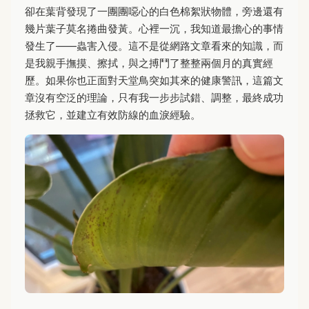
卻在葉背發現了一團團噁心的白色棉絮狀物體，旁邊還有
幾片葉子莫名捲曲發黃。心裡一沉，我知道最擔心的事情
發生了——蟲害入侵。這不是從網路文章看來的知識，而
是我親手撫摸、擦拭，與之搏鬥了整整兩個月的真實經
歷。如果你也正面對天堂鳥突如其來的健康警訊，這篇文
章沒有空泛的理論，只有我一步步試錯、調整，最終成功
拯救它，並建立有效防線的血淚經驗。