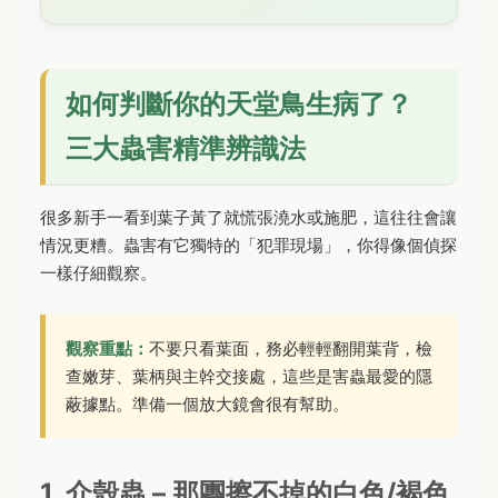
如何判斷你的天堂鳥生病了？
三大蟲害精準辨識法
很多新手一看到葉子黃了就慌張澆水或施肥，這往往會讓
情況更糟。蟲害有它獨特的「犯罪現場」，你得像個偵探
一樣仔細觀察。
觀察重點：
不要只看葉面，務必輕輕翻開葉背，檢
查嫩芽、葉柄與主幹交接處，這些是害蟲最愛的隱
蔽據點。準備一個放大鏡會很有幫助。
1. 介殼蟲 – 那團擦不掉的白色/褐色