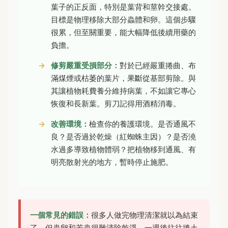
葉子的正反面，特別是葉背和莖幹交接處。
目標是物理移除大部分蟲體和卵。這個步驟
很累，但至關重要，能大幅降低後續用藥的
負擔。
修剪嚴重受損部分：
對於已經嚴重捲曲、布
滿煤煙或枯萎的葉片，果斷從基部剪除。與
其讓植物耗費養分維持病葉，不如讓它專心
恢復和長新葉。剪刀記得用酒精消毒。
改善環境：
檢查你的養護環境。是否通風不
良？是否過於乾燥（紅蜘蛛主因）？是否澆
水過多導致植物體弱？把植物移到通風、有
明亮散射光的地方，暫時停止施肥。
一個常見的錯誤：
很多人做完物理清潔就以為結束
了。但蟲卵和若蟲很難清除乾淨，一週後往往捲土