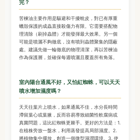
完？
苦楝油主要作用是驅避和干擾蛻皮，對已有厚重
蠟殼保護的成蟲直接殺傷力有限。它需要搭配物
理清除（刷掉蟲體）才能發揮最大效果。另一個
可能是噴灑不夠徹底，沒有噴到蟲體聚集的隱蔽
處。建議先做一輪徹底的物理清潔，再以苦楝油
作為保護層，並確保每週噴灑且覆蓋所有角落。
室內陽台通風不好，又怕紅蜘蛛，可以天天
噴水增加濕度嗎？
天天往葉片上噴水，如果通風不佳，水分長時間
滯留葉心或葉腋，反而容易導致細菌性軟腐病或
真菌問題，這比紅蜘蛛更棘手。更好的方法是：1.
在植株旁放一盤水，利用蒸發提高局部濕度。2.
將植物集中擺放，創造一個微型濕潤環境。3. 使