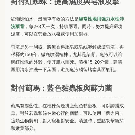
對付紅蜘蛛：提高濕度與皂液攻擊
紅蜘蛛怕水。最簡單有效的方法是
經常性地用強力水柱沖
洗葉背
，每2-3天一次，持續兩週。同時，努力提升環境
濕度，可以在旁邊放水盤或使用加濕器。
皂液是另一利器。將無香料肥皂或皂絲溶解成濃皂液，再
稀釋約150倍，徹底噴灑植株，尤其是葉背。皂液可以溶
解紅蜘蛛的外殼，使其脫水而死。噴後15-20分鐘，建議
再用清水沖洗一下葉面，避免皂液殘留堵塞葉面氣孔。
對付薊馬：藍色黏蟲板與蘇力菌
薊馬有趨藍性。在植株旁邊掛上藍色黏蟲板，可以誘捕成
蟲。對於若蟲和躲在嫩心裡的個體，可以使用「蘇力菌」
這類生物製劑，對人寵相對安全。噴灑時，重點攻擊新芽
和嫩葉部分。