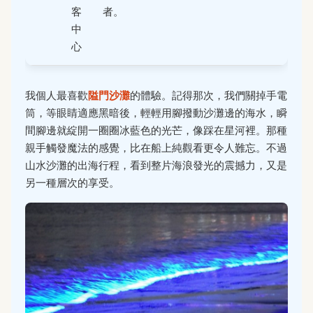
客
者。
中
心
我個人最喜歡
隘門沙灘
的體驗。記得那次，我們關掉手電
筒，等眼睛適應黑暗後，輕輕用腳撥動沙灘邊的海水，瞬
間腳邊就綻開一圈圈冰藍色的光芒，像踩在星河裡。那種
親手觸發魔法的感覺，比在船上純觀看更令人難忘。不過
山水沙灘的出海行程，看到整片海浪發光的震撼力，又是
另一種層次的享受。