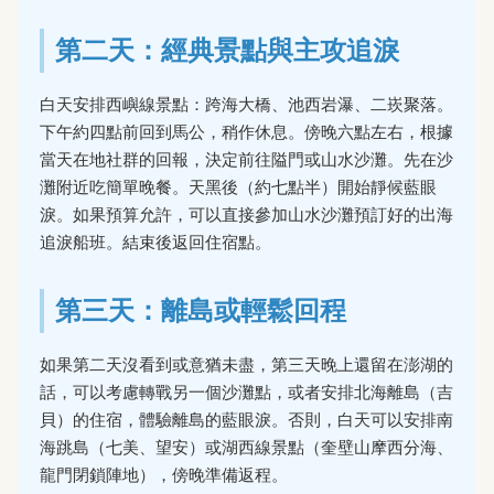
第二天：經典景點與主攻追淚
白天安排西嶼線景點：跨海大橋、池西岩瀑、二崁聚落。
下午約四點前回到馬公，稍作休息。傍晚六點左右，根據
當天在地社群的回報，決定前往隘門或山水沙灘。先在沙
灘附近吃簡單晚餐。天黑後（約七點半）開始靜候藍眼
淚。如果預算允許，可以直接參加山水沙灘預訂好的出海
追淚船班。結束後返回住宿點。
第三天：離島或輕鬆回程
如果第二天沒看到或意猶未盡，第三天晚上還留在澎湖的
話，可以考慮轉戰另一個沙灘點，或者安排北海離島（吉
貝）的住宿，體驗離島的藍眼淚。否則，白天可以安排南
海跳島（七美、望安）或湖西線景點（奎壁山摩西分海、
龍門閉鎖陣地），傍晚準備返程。