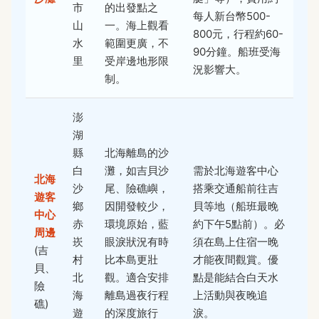
市
的出發點之
每人新台幣500-
山
一。海上觀看
800元，行程約60-
水
範圍更廣，不
90分鐘。船班受海
里
受岸邊地形限
況影響大。
制。
澎
湖
縣
北海離島的沙
白
灘，如吉貝沙
需於北海遊客中心
北海
沙
尾、險礁嶼，
搭乘交通船前往吉
遊客
鄉
因開發較少，
貝等地（船班最晚
中心
赤
環境原始，藍
約下午5點前）。必
周邊
崁
眼淚狀況有時
須在島上住宿一晚
(吉
村
比本島更壯
才能夜間觀賞。優
貝、
北
觀。適合安排
點是能結合白天水
險
海
離島過夜行程
上活動與夜晚追
礁)
遊
的深度旅行
淚。