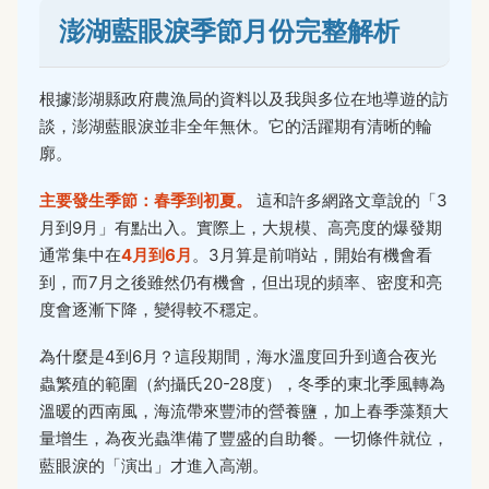
澎湖藍眼淚季節月份完整解析
根據澎湖縣政府農漁局的資料以及我與多位在地導遊的訪
談，澎湖藍眼淚並非全年無休。它的活躍期有清晰的輪
廓。
主要發生季節：春季到初夏。
這和許多網路文章說的「3
月到9月」有點出入。實際上，大規模、高亮度的爆發期
通常集中在
4月到6月
。3月算是前哨站，開始有機會看
到，而7月之後雖然仍有機會，但出現的頻率、密度和亮
度會逐漸下降，變得較不穩定。
為什麼是4到6月？這段期間，海水溫度回升到適合夜光
蟲繁殖的範圍（約攝氏20-28度），冬季的東北季風轉為
溫暖的西南風，海流帶來豐沛的營養鹽，加上春季藻類大
量增生，為夜光蟲準備了豐盛的自助餐。一切條件就位，
藍眼淚的「演出」才進入高潮。