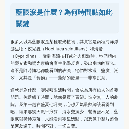
藍眼淚是什麼？為何時間點如此
關鍵
很多人以為藍眼淚是某種發光植物，其實它是兩種海洋浮
游生物：夜光蟲（Noctiluca scintillans）和海螢
（Cypridina）。受到海浪拍打或外力刺激時，牠們體內
的螢光素和螢光素酶會產生化學反應，發出幽幽的藍光。
這不是隨時隨地都能看到的表演，牠們對水溫、鹽度、潮
汐，尤其是「食物」——藻類的數量——非常挑剔。
這就是為什麼「澎湖藍眼淚時間」會成為所有旅人的首要
問題。你選錯了時間，就像是買了票卻走進空無一人的劇
院。我第一趟在盛夏七月去，心想天氣最熱總該看得到
吧，結果那幾天風平浪靜，海水交換少，營養鹽不足，藍
眼淚就稀稀落落，只能看到零星幾點，跟想像中整片藍色
星河差遠了。時間不對，一切白費。