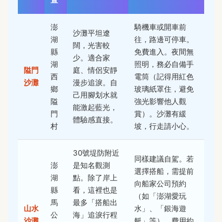
澎
騎機車或開車前
沙灘平坦遼
湖
往，路邊可停車。
闊，光害較
縣
免費進入。夜間無
少。適合家
湖
照明，務必自備手
隘門
庭、情侶安靜
西
電筒（記得用紅色
沙灘
漫步追淚。自
鄉
玻璃紙罩住，避免
己用腳划水就
隘
強光影響他人觀
能激起藍光，
門
賞）。沙灘有緩
體驗感直接。
村
坡，行走請小心。
30號堤防附近
同樣建議自駕。若
澎
是知名觀測
選擇搭船，需提前
湖
點。除了岸上
向船家公司預約
縣
看，這裡也是
（如「澎湖愛玩
馬
最多「搭船出
山水
水」、「銀海遊
公
海」追淚行程
沙灘
艇」等），費用約