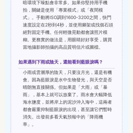
暗環境下噪點會非常多。如果你堅持用手機
拍，關鍵是使用「專業模式」或「夜間模
式」。手動將ISO調到1600-3200之間，快門
速度設定在2秒到4秒，並使用腳架或找個石頭
絕對固定手機。任何輕微晃動都會讓照片模
糊。更務實的做法是，用眼睛好好享受，購買
當地攝影師拍攝的高品質明信片或圖檔。
如果遇到下雨或陰天，還能看到藍眼淚嗎？
小雨或雲層厚的陰天，只要沒月光，還是有機
會。因為藍眼淚是水中生物發光，與天空是否
晴朗無直接關係。但如果是「大雨」或「暴
雨」，基本上就可以放棄了。雨水會大幅降低
海水鹽度，並將岸上的泥沙沖入海中，這兩者
都會嚴重抑制藍眼淚的出現，甚至讓它們暫時
消失。出發前多看天氣預報中的「降雨機
率」。