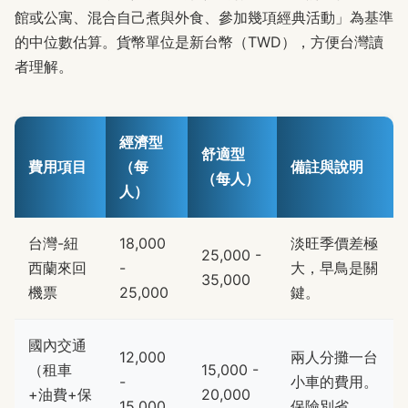
館或公寓、混合自己煮與外食、參加幾項經典活動」為基準
的中位數估算。貨幣單位是新台幣（TWD），方便台灣讀
者理解。
經濟型
舒適型
費用項目
（每
備註與說明
（每人）
人）
台灣-紐
18,000
淡旺季價差極
25,000 -
西蘭來回
-
大，早鳥是關
35,000
機票
25,000
鍵。
國內交通
12,000
兩人分攤一台
（租車
15,000 -
-
小車的費用。
+油費+保
20,000
15,000
保險別省。