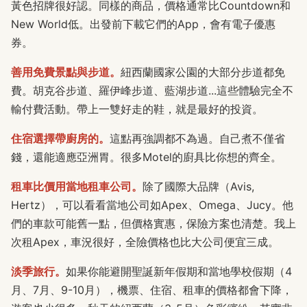
黃色招牌很好認。同樣的商品，價格通常比Countdown和
New World低。出發前下載它們的App，會有電子優惠
券。
善用免費景點與步道。
紐西蘭國家公園的大部分步道都免
費。胡克谷步道、羅伊峰步道、藍湖步道...這些體驗完全不
輸付費活動。帶上一雙好走的鞋，就是最好的投資。
住宿選擇帶廚房的。
這點再強調都不為過。自己煮不僅省
錢，還能適應亞洲胃。很多Motel的廚具比你想的齊全。
租車比價用當地租車公司。
除了國際大品牌（Avis,
Hertz），可以看看當地公司如Apex、Omega、Jucy。他
們的車款可能舊一點，但價格實惠，保險方案也清楚。我上
次租Apex，車況很好，全險價格也比大公司便宜三成。
淡季旅行。
如果你能避開聖誕新年假期和當地學校假期（4
月、7月、9-10月），機票、住宿、租車的價格都會下降，