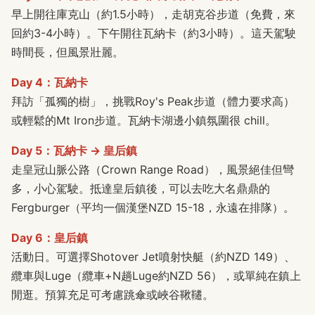
早上開往庫克山（約1.5小時），走胡克谷步道（免費，來
回約3-4小時）。下午開往瓦納卡（約3小時）。這天駕駛
時間長，但風景壯麗。
Day 4：瓦納卡
拜訪「孤獨的樹」，挑戰Roy's Peak步道（體力要求高）
或輕鬆的Mt Iron步道。瓦納卡湖邊小鎮氛圍很 chill。
Day 5：瓦納卡 → 皇后鎮
走皇冠山脈公路（Crown Range Road），風景絕佳但彎
多，小心駕駛。抵達皇后鎮後，可以去吃大名鼎鼎的
Fergburger（平均一個漢堡NZD 15-18，永遠在排隊）。
Day 6：皇后鎮
活動日。可選擇Shotover Jet噴射快艇（約NZD 149）、
纜車與Luge（纜車+N趟Luge約NZD 56），或單純在鎮上
閒逛。預算充足可考慮跳傘或峽谷鞦韆。