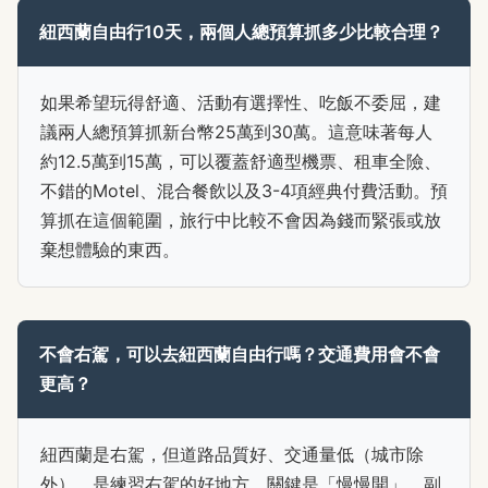
紐西蘭自由行10天，兩個人總預算抓多少比較合理？
如果希望玩得舒適、活動有選擇性、吃飯不委屈，建
議兩人總預算抓新台幣25萬到30萬。這意味著每人
約12.5萬到15萬，可以覆蓋舒適型機票、租車全險、
不錯的Motel、混合餐飲以及3-4項經典付費活動。預
算抓在這個範圍，旅行中比較不會因為錢而緊張或放
棄想體驗的東西。
不會右駕，可以去紐西蘭自由行嗎？交通費用會不會
更高？
紐西蘭是右駕，但道路品質好、交通量低（城市除
外），是練習右駕的好地方。關鍵是「慢慢開」，副