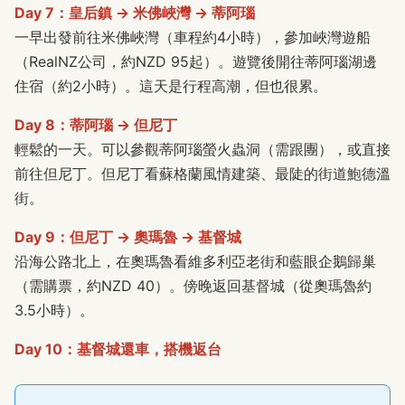
Day 7：皇后鎮 → 米佛峽灣 → 蒂阿瑙
一早出發前往米佛峽灣（車程約4小時），參加峽灣遊船
（RealNZ公司，約NZD 95起）。遊覽後開往蒂阿瑙湖邊
住宿（約2小時）。這天是行程高潮，但也很累。
Day 8：蒂阿瑙 → 但尼丁
輕鬆的一天。可以參觀蒂阿瑙螢火蟲洞（需跟團），或直接
前往但尼丁。但尼丁看蘇格蘭風情建築、最陡的街道鮑德溫
街。
Day 9：但尼丁 → 奧瑪魯 → 基督城
沿海公路北上，在奧瑪魯看維多利亞老街和藍眼企鵝歸巢
（需購票，約NZD 40）。傍晚返回基督城（從奧瑪魯約
3.5小時）。
Day 10：基督城還車，搭機返台