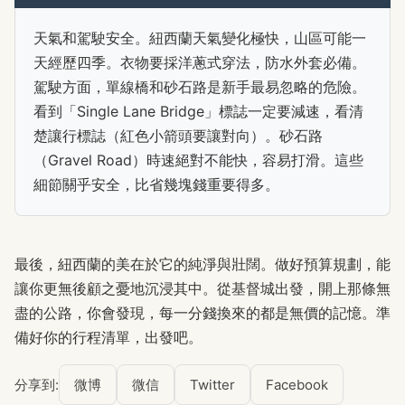
天氣和駕駛安全。紐西蘭天氣變化極快，山區可能一
天經歷四季。衣物要採洋蔥式穿法，防水外套必備。
駕駛方面，單線橋和砂石路是新手最易忽略的危險。
看到「Single Lane Bridge」標誌一定要減速，看清
楚讓行標誌（紅色小箭頭要讓對向）。砂石路
（Gravel Road）時速絕對不能快，容易打滑。這些
細節關乎安全，比省幾塊錢重要得多。
最後，紐西蘭的美在於它的純淨與壯闊。做好預算規劃，能
讓你更無後顧之憂地沉浸其中。從基督城出發，開上那條無
盡的公路，你會發現，每一分錢換來的都是無價的記憶。準
備好你的行程清單，出發吧。
分享到:
微博
微信
Twitter
Facebook