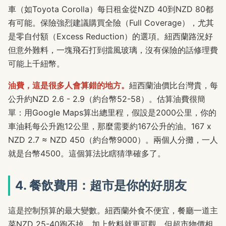
車（如Toyota Corolla）每日租金從NZD 40到NZD 80都
有可能。保險強烈建議購買全險（Full Coverage），尤其
是零自付額（Excess Reduction）的選項。紐西蘭路況好
但意外難料，一塊飛石打到擋風玻璃，沒有保險的話修理費
可能上千紐幣。
油費，這是很多人會算錯的地方。
紐西蘭油價比台灣貴，每
公升約NZD 2.6 - 2.9（約台幣52-58）。估算油費很簡
單：用Google Maps算出總里程，假設是2000公里，你的
車油耗每公升跑12公里，那麼需要約167公升的油。167 x
NZD 2.7 ≈ NZD 450（約台幣9000）。兩個人分攤，一人
就是台幣4500。這個算法比瞎猜準確多了。
4. 餐飲費用：超市是你的好朋友
這是控制預算的最大變數。紐西蘭外食不便宜，餐廳一道主
菜NZD 25-40跑不掉，加上飲料就更可觀。但超市物價相